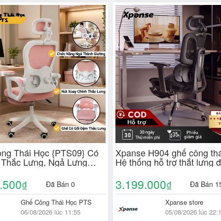
ng Thái Học {PTS09} Có
Xpanse H904 ghế công thá
 Thắc Lưng, Ngả Lưng
Hệ thống hỗ trợ thắt lưng 
Tay Ghế Chỉnh Đa Chiều,
vùng, tay vịn 6D sinh học 
ân Tiện Lơi, Đệm Vải Cao
văn phòng | ghế làm việc
.500
3.199.000
₫
₫
Đã Bán 0
Đã Bán 1
Ghế Công Thái Học PTS
Xpanse store
06/08/2026 lúc 11:55
05/08/2026 lúc 22: