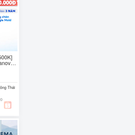
500K]
anover
 Độ Cao
ông Thái
20