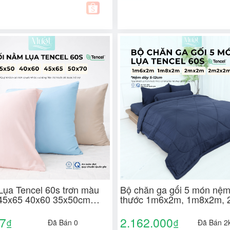
 Lụa Tencel 60s trơn màu
Bộ chăn ga gối 5 món nệm
45x65 40x60 35x50cm
thước 1m6x2m, 1m8x2m, 
edding áo gối 100%
2m2x2m (Dày 5-12cm) Lụ
đầy đủ size
Tencel 60s Mướt Bedding 
77
2.162.000
₫
₫
Đã Bán 0
Đã Bán 2