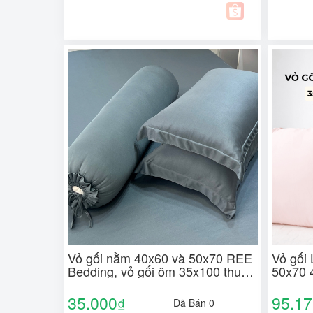
Vỏ gối nằm 40x60 và 50x70 REE
Vỏ gối
Bedding, vỏ gối ôm 35x100 thun
50x70 
lạnh hàn quốc co dãn mềm mịn
Mướt B
ngủ ngon
Tencel 
35.000
95.1
₫
Đã Bán 0