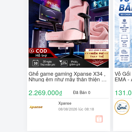
Ghế game gaming Xpanse X34 ,
Vỏ Gối
Nhung êm như mây thân thiện da,
EMA - 
Chống nước chống bẩn,ghế công
Thoáng
thái học | ghế văn phòng
Không 
2.269.000
131.
₫
Đã Bán 0
Xpanse
08/08/2026 lúc 08:18