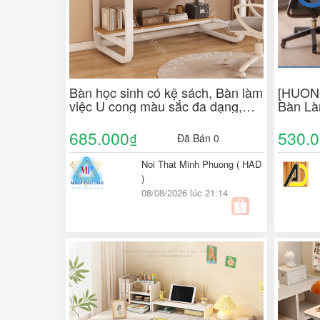
Bàn học sinh có kệ sách, Bàn làm
[HUON
việc U cong màu sắc đa dạng,
Bàn Là
Mặt MDF dày 15mm, chân thép
Chân S
sơn tĩnh điện
Đại, Đa
685.000
530.
₫
Đã Bán 0
Noi That Minh Phuong ( HAD
)
08/08/2026 lúc 21:14