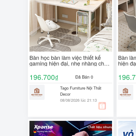
Bàn học bàn làm việc thiết kế
Bàn làm
gaming hiện đại, nhẹ nhàng cho
hiện đạ
các bạn nữ chân trụ tròn hiện đại
cách h
ND77
196.700
196.
₫
Đã Bán 0
Tago Furniture Nội Thất
Decor
08/08/2026 lúc 21:13