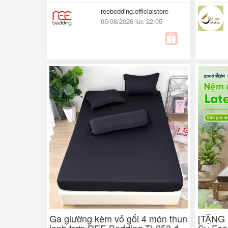
reebedding.officialstore
05/08/2026 lúc 22:05
Ga giường kèm vỏ gối 4 món thun
[TẶNG