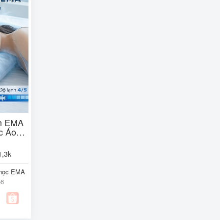
nh EMA
c Áo
Đêm
1,3k
 học EMA
56