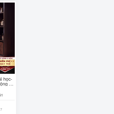
i học-
động ba
| ghế
51
17