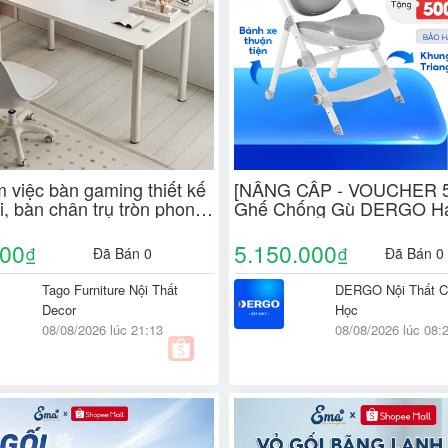
 việc bàn gaming thiết kế
[NÂNG CẤP - VOUCHER 
i, bàn chân trụ tròn phong
Ghế Chống Gù DERGO H
iện đại ND77
C31 Cao Cấp Điều Chỉnh
Ngồi Học Đúng Tư Thế
700
5.150.000
₫
₫
Đã Bán 0
Đã Bán 0
Tago Furniture Nội Thất
DERGO Nội Thất C
Decor
Học
08/08/2026 lúc 21:13
08/08/2026 lúc 08: