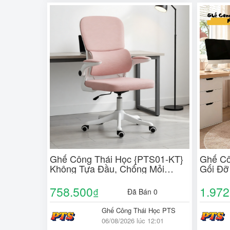
Ghế Công Thái Học {PTS01-KT}
Ghế Cô
Không Tựa Đầu, Chống Mỏi
Gối Đỡ
Lưng, Kiểu Dáng Hiện Đại, Khung
135°, 
Nhựa PP Cao Cấp
Gác Ch
758.500
1.972
₫
Đã Bán 0
Cấp
Ghế Công Thái Học PTS
06/08/2026 lúc 12:01