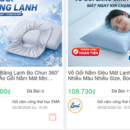
 Băng Lạnh Bo Chun 360°
Vỏ Gối Nằm Siêu Mát Lạ
Áo Gối Nằm Mát Mịn
Nhiều Màu Nhiều Size, Bọ
 Khí Co Giãn Lồng Nhanh
Gối Mùa Hè Ngủ Mát Cả 
Khóa Kéo
Không Bí Nóng
000
108.730
₫
₫
Đã Bán 0
Đã Bán 1
Gối nệm công thái học EMA
Gối nệm công thái
06/08/2026 lúc 15:56
06/08/2026 lúc 15: