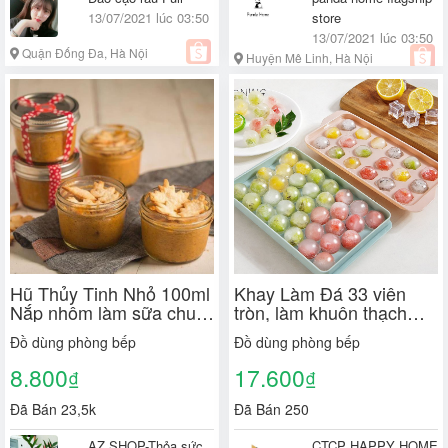
13/07/2021 lúc 03:50
store
13/07/2021 lúc 03:50
Quận Đống Đa, Hà Nội
Huyện Mê Linh, Hà Nội
Hũ Thủy Tinh Nhỏ 100ml
Khay Làm Đá 33 viên
Nắp nhôm làm sữa chua,
tròn, làm khuôn thạch
caramen, đựng thực
tiện dụng có nắp đậy
Đồ dùng phòng bếp
Đồ dùng phòng bếp
phẩm
8.800
17.600
₫
₫
Đã Bán 23,5k
Đã Bán 250
AZ SHOP-Thỏa sức
CTCP HAPPY HOME