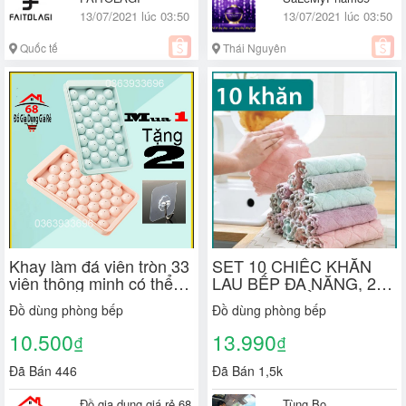
13/07/2021 lúc 03:50
13/07/2021 lúc 03:50
Quốc tế
Thái Nguyên
Khay làm đá viên tròn 33
SET 10 CHIẾC KHĂN
viên thông minh có thể
LAU BẾP ĐA NĂNG, 2
làm đá hoa quả làm
MẶT SIÊU MỀM MỊN
Đồ dùng phòng bếp
Đồ dùng phòng bếp
thạch chất lượng cao cấp
THẤM HÚT TỐT (RẺ
~ Đồ gia dụng giá rẻ
NHẤT SHOPEE)
10.500
13.990
₫
₫
Đã Bán 446
Đã Bán 1,5k
Đồ gia dụng giá rẻ 68
Tùng Bọ