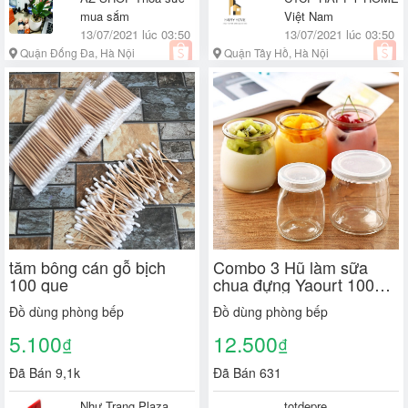
mua sắm
Việt Nam
13/07/2021 lúc 03:50
13/07/2021 lúc 03:50
Quận Đống Đa, Hà Nội
Quận Tây Hồ, Hà Nội
tăm bông cán gỗ bịch
Combo 3 Hũ làm sữa
100 que
chua đựng Yaourt 100ml
thủy tinh dày kiểu dáng
Đồ dùng phòng bếp
Đồ dùng phòng bếp
truyền thống loại trơn và
in họa tiết
5.100
12.500
₫
₫
Đã Bán 9,1k
Đã Bán 631
Như Trang Plaza
totdepre