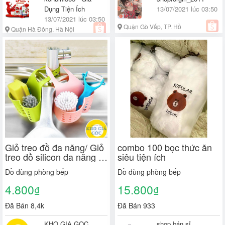
Dụng Tiện Ích
13/07/2021 lúc 03:50
13/07/2021 lúc 03:50
Quận Gò Vấp, TP. Hồ
Quận Hà Đông, Hà Nội
Chí Minh
Giỏ treo đồ đa năng/ Giỏ
combo 100 bọc thức ăn
treo đồ silicon đa năng -
siêu tiện ích
shop giao màu ngẫu
Đồ dùng phòng bếp
Đồ dùng phòng bếp
nhiên
4.800
15.800
₫
₫
Đã Bán 8,4k
Đã Bán 933
KHO GIA GOC
shop bán sỉ