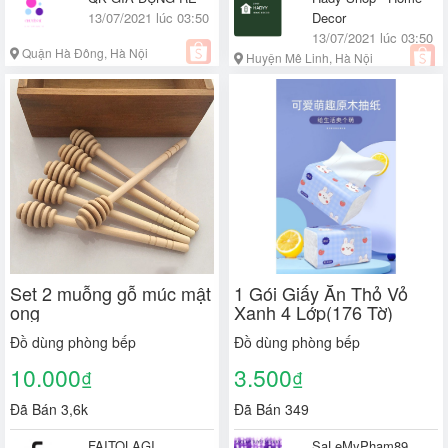
13/07/2021 lúc 03:50
Decor
13/07/2021 lúc 03:50
Quận Hà Đông, Hà Nội
Huyện Mê Linh, Hà Nội
Set 2 muỗng gỗ múc mật
1 Gói Giấy Ăn Thỏ Vỏ
ong
Xanh 4 Lớp(176 Tờ)
Đồ dùng phòng bếp
Đồ dùng phòng bếp
10.000
3.500
₫
₫
Đã Bán 3,6k
Đã Bán 349
FAITOLAGI
SaLeMyPham89