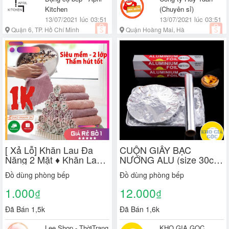
Kitchen
(Chuyên sỉ)
13/07/2021 lúc 03:51
13/07/2021 lúc 03:51
Quận 6, TP. Hồ Chí Minh
Quận Hoàng Mai, Hà
Nội
[ Xả Lỗ] Khăn Lau Đa
CUỘN GIẤY BẠC
Năng 2 Mặt ♦️ Khăn Lau
NƯỚNG ALU (size 30cm
Bếp, Bát Đĩa, Cốc Chén
x 5m)
Đồ dùng phòng bếp
Đồ dùng phòng bếp
Siêu Thấm Hút(
24*15cm)
1.000
12.000
₫
₫
Đã Bán 1,5k
Đã Bán 1,6k
Lee Shop - ThờiTrang
KHO GIA GOC