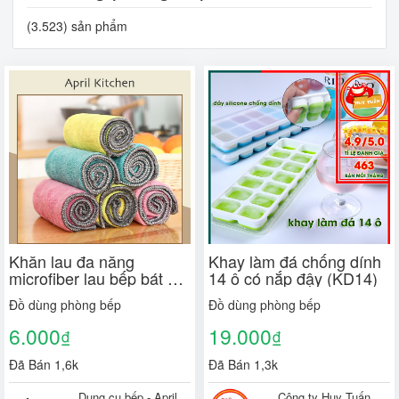
(3.523) sản phẩm
Khăn lau đa năng
Khay làm đá chống dính
microfiber lau bếp bát dĩa
14 ô có nắp đậy (KD14)
thấm hút tốt chống dầu
Đồ dùng phòng bếp
Đồ dùng phòng bếp
mỡ loại to 25x25
6.000
19.000
₫
₫
Đã Bán 1,6k
Đã Bán 1,3k
Dụng cụ bếp - April
Công ty Huy Tuấn