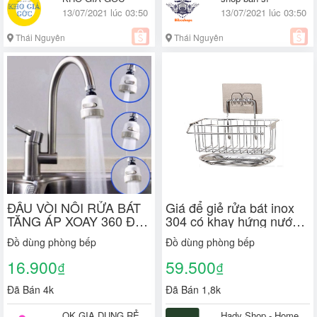
13/07/2021 lúc 03:50
13/07/2021 lúc 03:50
Thái Nguyên
Thái Nguyên
ĐẦU VÒI NỐI RỬA BÁT
Giá để giẻ rửa bát inox
TĂNG ÁP XOAY 360 ĐỘ
304 có khay hứng nước
- Vòi Nước Tăng Áp lực
tiện dụng
Đồ dùng phòng bếp
Đồ dùng phòng bếp
Cho Bồn Rửa Chén,Bồn
Rửa Tay [ ĐẦU VÒI
16.900
59.500
₫
₫
TĂNG ÁP TRÒN ]
Đã Bán 4k
Đã Bán 1,8k
QK GIA DỤNG RẺ
Hady Shop - Home