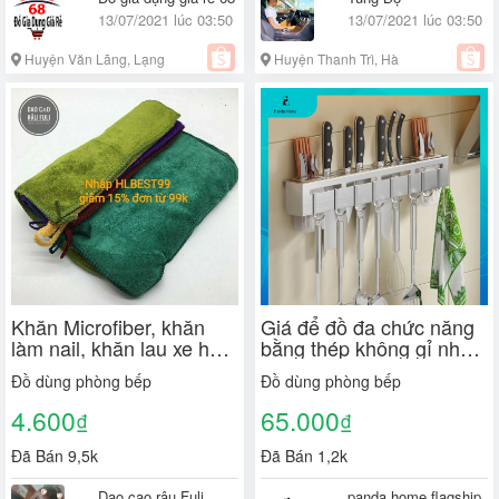
13/07/2021 lúc 03:50
13/07/2021 lúc 03:50
Huyện Văn Lãng, Lạng
Huyện Thanh Trì, Hà
Sơn
Nội
Khăn Microfiber, khăn
Giá để đồ đa chức năng
làm nail, khăn lau xe hơi,
bằng thép không gỉ nhà
khăn lau ô tô, khăn đa
bếp, giá để dao và giá để
Đồ dùng phòng bếp
Đồ dùng phòng bếp
năng xuất Nhật 30x30cm
đũa
loại dày
4.600
65.000
₫
₫
Đã Bán 9,5k
Đã Bán 1,2k
Dao cạo râu Fuli
panda home flagship