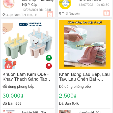
Nội Y Cấp
13/07/2021 lúc 03:50
13/07/2021 lúc 03:51
Thái Nguyên
Quận Nam Từ Liêm, Hà
Nội
Khuôn Làm Kem Que -
Khăn Bông Lau Bếp, Lau
Khay Thạch Sáng Tạo
Tay, Lau Chén Bát -
Inochi Cao Cấp
Khăn Vệ Sinh Đa Năng 2
Đồ dùng phòng bếp
Đồ dùng phòng bếp
Mặt Siêu Thấm Hút -
SHOPFORGIRL
30.000
2.500
₫
₫
Đã Bán 858
Đã Bán 6,4k
konbini365 - Gia
shopforgirl_2011