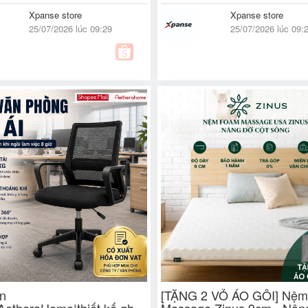
Xpanse store
Xpanse store
25/07/2026 lúc 09:29
25/07/2026 lúc 09:
n
[TẶNG 2 VỎ ÁO GỐI] Nệ