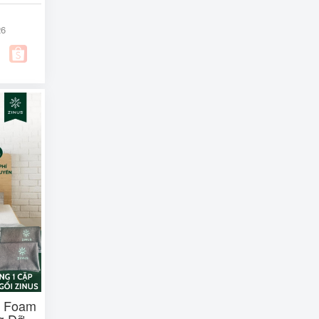
26
m Foam