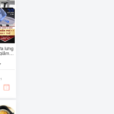
a lưng
 giảm
 văn
7
21