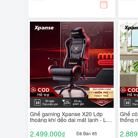
Ghế gaming Xpanse X20 Lớp
Ghế cô
thoáng khí dẻo dai mát lạnh - Lót
thống 
bên trong đệm cao su tự nhiên |
cánh bi
ghế công thái học | ghế tựa lưng |
Lưới n
2.499.000
2.889
₫
Đã Bán 85
văn phòng
| ghế v