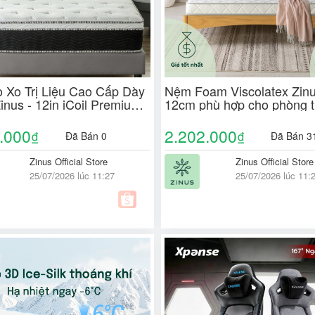
 Xo Trị Liệu Cao Cấp Dày
Nệm Foam Viscolatex Zin
inus - 12in iCoil Premium
12cm phù hợp cho phòng tr
 Mattress
Foam Viscolatex Mattress 
.000
2.202.000
₫
₫
Đã Bán 0
Đã Bán 3
Zinus Official Store
Zinus Official Store
25/07/2026 lúc 11:27
25/07/2026 lúc 11: