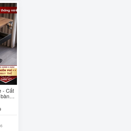
 - Cất
 bàn
9
36