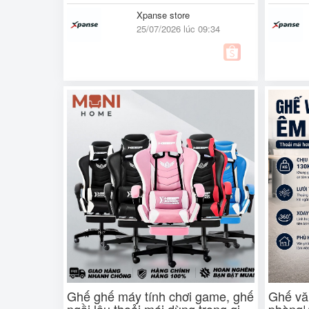
Xpanse store
25/07/2026 lúc 09:34
Ghế ghế máy tính chơi game, ghế
Ghế vă