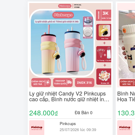
Ly giữ nhiệt Candy V2 Pinkcups
Bình N
cao cấp, Bình nước giữ nhiệt inox
Họa Ti
316 có ống hút dung tích 710ML
Bé Trai
PC64
Lạnh 1
248.000
130.
₫
Đã Bán 0
PC50
Pinkcups
25/07/2026 lúc 09:39