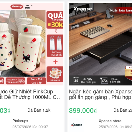
ước Giữ Nhiệt PinkCup
Ngăn kéo gầm bàn Xpanse
ết Dễ Thương 1000ML Cho
gói ẩn gọn gàng , Phù hợp
, Bé Gái Giữ Nhiệt Nóng
làm việc & bàn gaming
2H Không Gỉ Inox 316
303
399.000
₫
₫
Đã Bán 1,2k
Đã Bán 2
Pinkcups
Xpanse store
25/07/2026 lúc 09:37
25/07/2026 lúc 09: