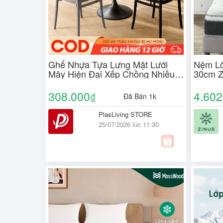
Ghế Nhựa Tựa Lưng Mặt Lưới
Nệm Lò
Mây Hiện Đại Xếp Chồng Nhiều
30cm Z
Màu Dùng Cho Quán Cà Phê Ban
Spring
Công Sân Vườn
308.000
4.602
₫
Đã Bán 1k
PlasLiving STORE
25/07/2026 lúc 11:30