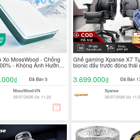
 Xo MossWood - Chống
Ghế gaming Xpanse X7 Tự
00% - Không Ảnh Hưởng
bionic đẩy trước động thái
Dịnh - Cố Định Biên Không
áp, ghế công thái học ghế
phòng ghế làm việc
.000
3.699.000
₫
₫
Đã Bán 5
Đã Bán 1
MossWood-VN
Xpanse
25/07/2026 lúc 11:22
25/07/2026 lúc 11: