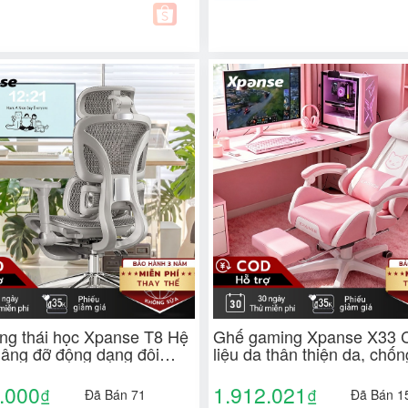
ng thái học Xpanse T8 Hệ
Ghế gaming Xpanse X33 
nâng đỡ động dạng đôi
liệu da thân thiện da, chốn
onic bằng lá thép độc lập,
Tối ưu cho vóc dáng phụ n
ano mát lạnh | ghế gaming
công thái học | ghế tựa lưng
.000
1.912.021
₫
₫
Đã Bán 71
Đã Bán 1
ăn phòng | tựa lưng
làm việc