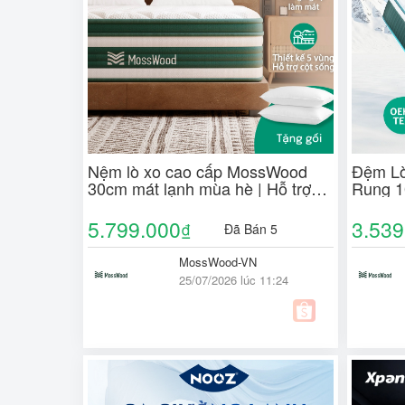
Nệm lò xo cao cấp MossWood
Đệm Lò
30cm mát lạnh mùa hè | Hỗ trợ
Rung 1
nâng đỡ 5 vùng, giảm đau mỏi
Người 
lưng cổ, tiêu chuẩn 5 sao
Sụp
5.799.000
3.539
₫
Đã Bán 5
MossWood-VN
25/07/2026 lúc 11:24