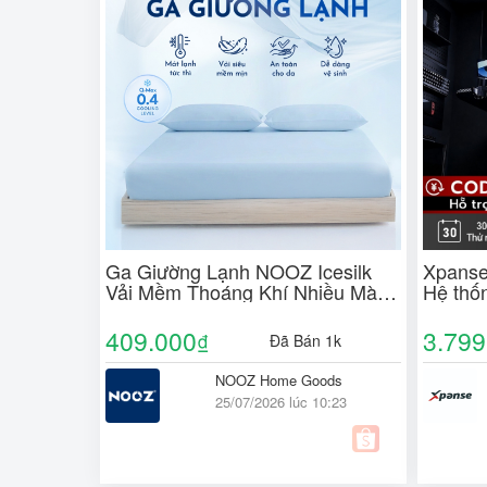
Ga Giường Lạnh NOOZ Icesilk
Xpanse
Vải Mềm Thoáng Khí Nhiều Màu
Hệ thốn
Thiết Kế Bo Chun NOOZ Home
vùng | 
Goods Bedding
tựa lư
409.000
3.799
₫
Đã Bán 1k
NOOZ Home Goods
25/07/2026 lúc 10:23