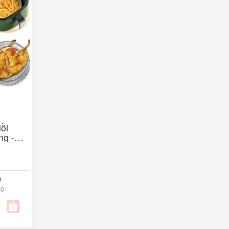
ồi
ng -
ức Ăn,
i
40