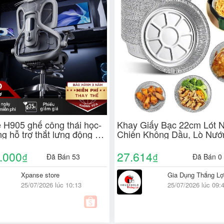
 H905 ghế công thái học-
Khay Giấy Bạc 22cm Lót N
g hỗ trợ thắt lưng động ba
Chiên Không Dầu, Lò Nướ
ghế xoay văn phòng bệt
Khuôn Đĩa Nhôm Đựng Th
ng | ghế làm việc
Thược Phẩm Nướng
.000
27.614
₫
₫
Đã Bán 53
Đã Bán 0
Xpanse store
Gia Dụng Thắng Lợ
25/07/2026 lúc 10:13
25/07/2026 lúc 09: