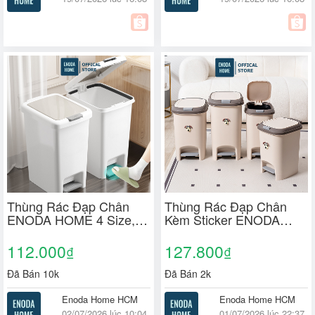
Thùng Rác Đạp Chân
Thùng Rác Đạp Chân
ENODA HOME 4 Size,
Kèm Sticker ENODA
Thùng Đựng Rác Chữ
HOME, Thùng Đựng Rác
Nhật Có Nắp Cho Gia
Văn Phòng Dung Tích
112.000
127.800
₫
₫
Đình, Văn Phòng TR020
Lớn TR021
Đã Bán 10k
Đã Bán 2k
Enoda Home HCM
Enoda Home HCM
02/07/2026 lúc 10:04
01/07/2026 lúc 22:37