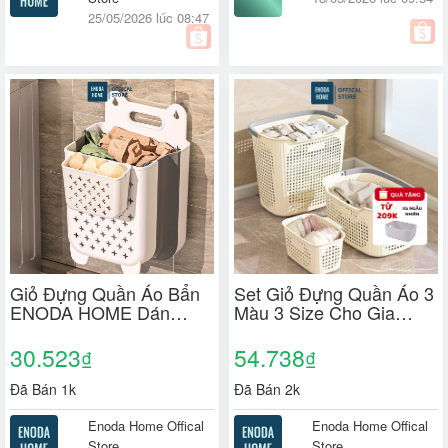
25/05/2026 lúc 08:47
Giỏ Đựng Quần Áo Bẩn
Set Giỏ Đựng Quần Áo 3
ENODA HOME Dán
Màu 3 Size Cho Gia
Tường Gấp Gọn, Giỏ
Đình, Combo Giỏ Nhựa
Nhựa Đựng Quần Áo
Đựng Đồ Có Quai Xách
30.523
54.738
₫
₫
Nhà Tắm Thiết Kế Tay
Tiện Lợi Q480
Cầm Treo Tường Q050
Đã Bán 1k
Đã Bán 2k
Enoda Home Offical
Enoda Home Offical
Store
Store