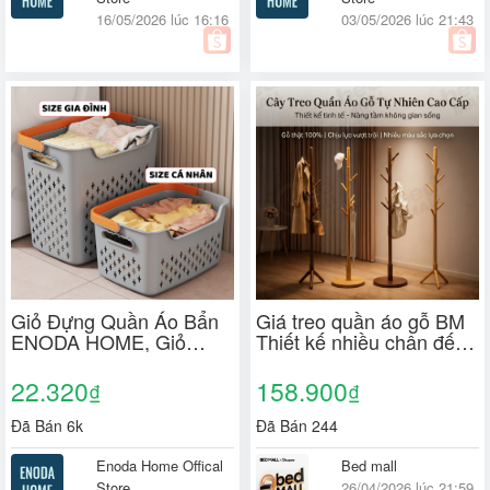
16/05/2026 lúc 16:16
03/05/2026 lúc 21:43
Giỏ Đựng Quần Áo Bẩn
Giá treo quần áo gỗ BM
ENODA HOME, Giỏ
Thiết kế nhiều chân đế
Đựng Đồ Lót Có Quai
vững chãi phân bố trọng
Xách, 3 Kích Thước Đa
lượng đều không gian
22.320
158.900
₫
₫
Dạng Lựa Chọn Q048
hiện đại
Đã Bán 6k
Đã Bán 244
Enoda Home Offical
Bed mall
Store
26/04/2026 lúc 21:59