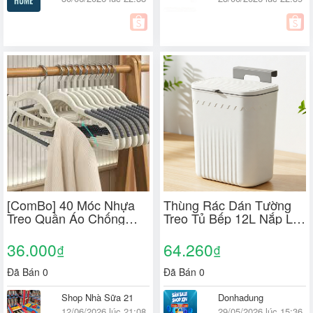
[ComBo] 40 Móc Nhựa
Thùng Rác Dán Tường
Treo Quần Áo Chống
Treo Tủ Bếp 12L Nắp Lật
Trượt Xoay 360, Bền Bỉ
thông minh Tiện Dụng
,Dẻo Dai
Cho Nhà Bếp Gắn Trong
36.000
64.260
₫
₫
Nhà Vệ Sinh
Đã Bán 0
Đã Bán 0
Shop Nhà Sữa 21
Donhadung
12/06/2026 lúc 21:08
29/05/2026 lúc 15:36