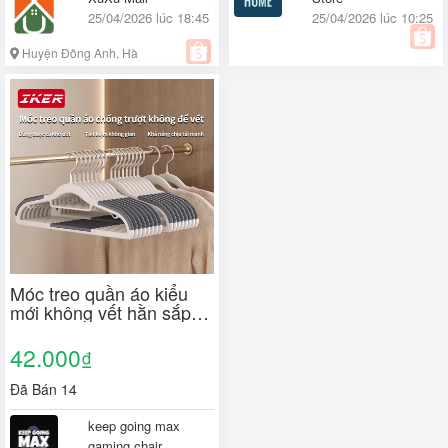
25/04/2026 lúc 18:45
25/04/2026 lúc 10:25
Huyện Đông Anh, Hà
Nội
Móc treo quần áo kiểu
mới không vết hằn sắp
xếp đồ gia đình, phơi đồ
chống trượt bảo vệ góc
42.000
₫
vai
Đã Bán 14
keep going max
gaming chair