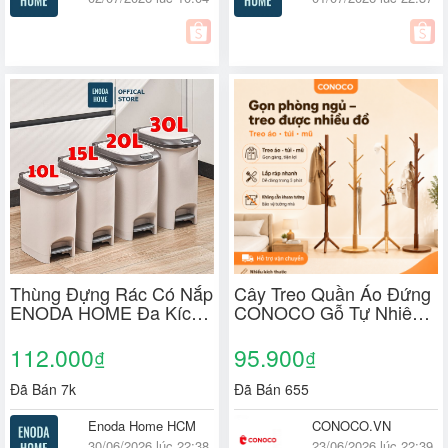
Thùng Đựng Rác Có Nắp
Cây Treo Quần Áo Đứng
ENODA HOME Đa Kích
CONOCO Gỗ Tự Nhiên
Thước, Thùng Rác Đạp
Nhiều Móc Treo Áo Túi
Chân Nhấn Nút Tiện Lợi
Mũ Tiết Kiệm Diện Tích
112.000
95.900
₫
₫
TR021
Đã Bán 7k
Đã Bán 655
Enoda Home HCM
CONOCO.VN
30/06/2026 lúc 22:38
23/06/2026 lúc 22:39