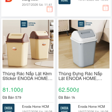
20/07/2026 lúc 11:41
Thùng Rác Nắp Lật Kèm
Thùng Đựng Rác Nắp
Sticker ENODA HOME,
Lật ENODA HOME,
Thùng Đựng Rác Chữ
Thùng Rác Văn Phòng 2
Nhật Có Nắp TR031
Kích Thước TR031
81.100
62.500
₫
₫
Đã Bán 579
Đã Bán 1k
Enoda Home HCM
Enoda Home HCM
19/07/2026 lúc 16:08
19/07/2026 lúc 16:08