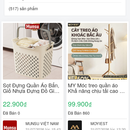
(517) sản phẩm
Sọt Đựng Quần Áo Bẩn,
MY Móc treo quần áo
Giỏ Nhựa Đựng Đồ Giặt
Khả năng chịu tải cao gỗ
Cho Gia Đình 3 Kích
thân thiện với môi trường
Thước Q048
nhiều kiểu dáng để lựa
22.900
99.900
₫
₫
chọn
Đã Bán 0
Đã Bán 860
MUNSU VIỆT NAM
MOYIEST
21/07/2026 lúc 15:43
21/07/2026 lúc 12:20