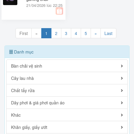
21/04/2026 lúc 22:25
First
«
1
2
3
4
5
»
Last
Danh mục
Bàn chải vệ sinh
Cây lau nhà
Chất tẩy rửa
Dây phơi & giá phơi quần áo
Khác
Khăn giấy, giấy ướt