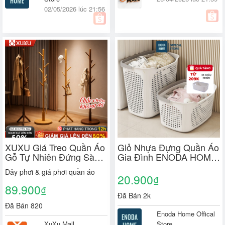
02/05/2026 lúc 21:56
XUXU Giá Treo Quần Áo
Giỏ Nhựa Đựng Quần Áo
Gỗ Tự Nhiên Đứng Sàn –
Gia Đình ENODA HOME,
Bền Bỉ, Giá Rẻ, Tải Trọng
Giỏ Đựng Quần Áo Bẩn,
Dây phơi & giá phơi quần áo
Lớn Thiết Kế Đẹp
Đồ Giặt Là 3 Kích Thước
20.900
₫
Nhựa PP Bền Đẹp Q480
89.900
₫
Đã Bán 2k
Đã Bán 820
Enoda Home Offical
XuXu Mall
Store