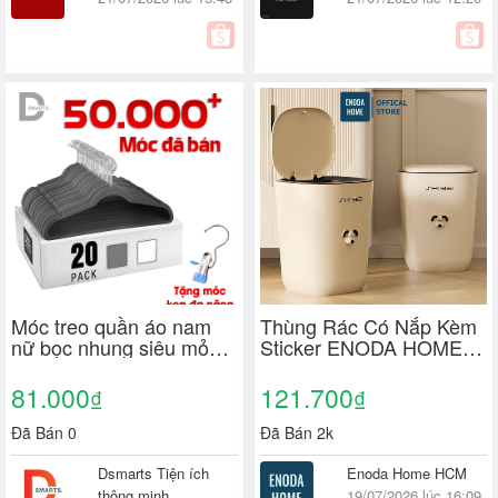
Móc treo quần áo nam
Thùng Rác Có Nắp Kèm
nữ bọc nhung siêu mỏng
Sticker ENODA HOME,
chống trượt tiện dụng,
Thùng Đựng Rác Decor
xoay 360
Trang Trí Văn Phòng
81.000
121.700
₫
₫
Nhựa PP Cứng Cáp
TR035
Đã Bán 0
Đã Bán 2k
Dsmarts Tiện ích
Enoda Home HCM
thông minh
19/07/2026 lúc 16:09