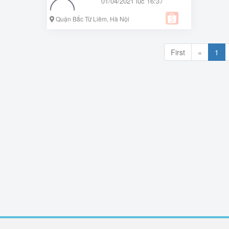
01/04/2021 lúc 16:37
Quận Bắc Từ Liêm, Hà Nội
First
«
1