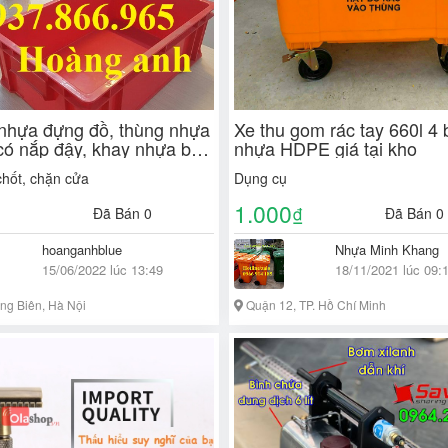
nhựa đựng đồ, thùng nhựa
Xe thu gom rác tay 660l 4
có nắp đậy, khay nhựa b4,
nhựa HDPE giá tại kho
ùng nhựa đặc
chốt, chặn cửa
Dụng cụ
1.000
₫
Đã Bán 0
Đã Bán 0
hoanganhblue
Nhựa Minh Khang
15/06/2022 lúc 13:49
18/11/2021 lúc 09:
g Biên, Hà Nội
Quận 12, TP. Hồ Chí Minh