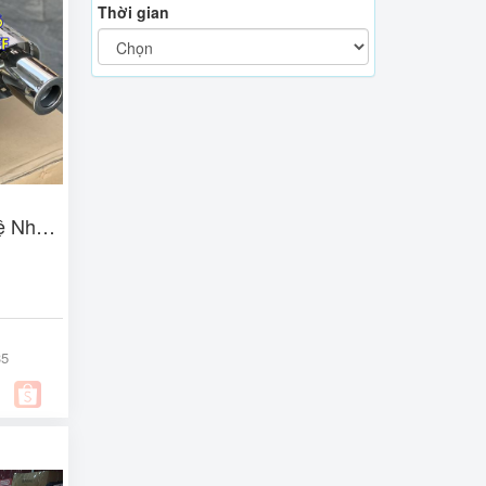
Thời gian
ệ Nhật
35