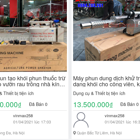
un tạo khói phun thuốc trừ
Máy phun dung dịch khử t
 vườn rau trồng nhà kính
dạng khói cho công viên, 
phí vận chuyển toàn quốc)
công nghiệp, nhà xưởng m
 Thiết bị tiện ích
Dụng cụ & Thiết bị tiện ích
HK - 150SK nhập khẩu H
0.000
13.500.000
₫
₫
Đã Bán 0
Đã Bán 0
vinmax258
vinmax258
01/04/2021 lúc 17:03
01/04/2021 lúc 16:
ng Đa, Hà Nội
Quận Bắc Từ Liêm, Hà Nội