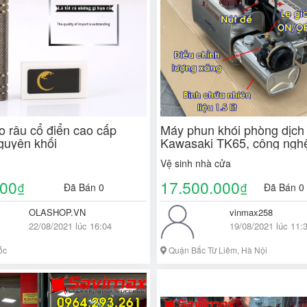
o râu cổ điển cao cấp
Máy phun khói phòng dịch
guyên khối
Kawasaki TK65, công ngh
Bản
Vệ sinh nhà cửa
000
17.500.000
₫
₫
Đã Bán 0
Đã Bán 0
OLASHOP.VN
vinmax258
22/08/2021 lúc 16:04
19/08/2021 lúc 11:
ốc
Quận Bắc Từ Liêm, Hà Nội