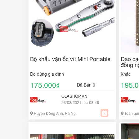
Bộ khẩu vặn ốc vít Mini Portable
Dao cạ
đồng n
Đồ dùng gia đình
Khác
175.000
195.
₫
Đã Bán 0
OLASHOP.VN
23/08/2021 lúc 08:48
Huyện Đông Anh, Hà Nội
Toàn qu