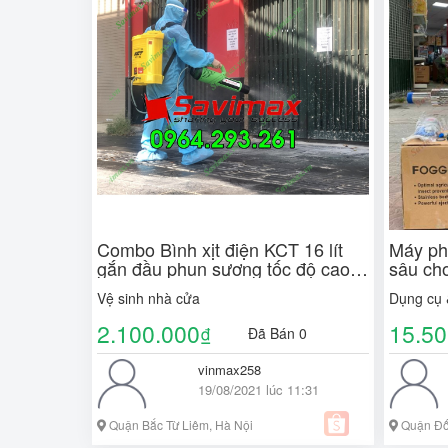
Combo Bình xịt điện KCT 16 lít
Máy ph
gắn đầu phun sương tốc độ cao
sâu cho
phun phòng dịch
(Miễn 
Vệ sinh nhà cửa
Dụng cụ &
2.100.000
15.50
₫
Đã Bán 0
vinmax258
19/08/2021 lúc 11:31
Quận Bắc Từ Liêm, Hà Nội
Quận Đố