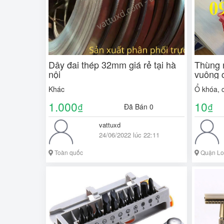
Dây đai thép 32mm giá rẻ tại hà
Thùng 
nội
vuông 
giá th
Khác
Ổ khóa, 
1.000
10
₫
₫
Đã Bán 0
vattuxd
24/06/2022 lúc 22:11
Toàn quốc
Quận Lon