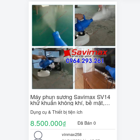
Máy phun sương Savimax SV14
khử khuẩn không khí, bề mặt,
phun khử khuẩn phòng mổ, y tế
Dụng cụ & Thiết bị tiện ích
8.500.000
₫
Đã Bán 0
vinmax258