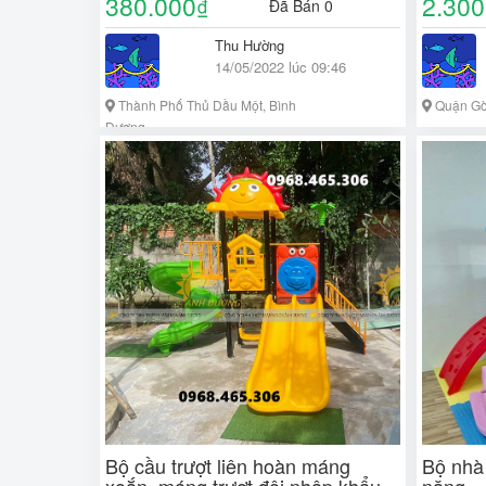
380.000
2.300
₫
Đã Bán 0
Thu Hường
14/05/2022 lúc 09:46
Thành Phố Thủ Dầu Một, Bình
Quận Gò 
Dương
Bộ cầu trượt liên hoàn máng
Bộ nhà 