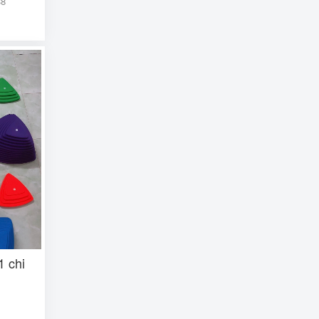
38
1 chi