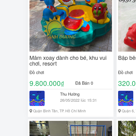
Mâm xoay dành cho bé, khu vui
Bập bê
chơi, resort
Đồ chơi
Đồ chơi
9.800.000
320.
₫
Đã Bán 0
Thu Hường
26/05/2022 lúc 15:31
Quận Bình Tân, TP. Hồ Chí Minh
Quận 6, 