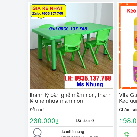
thanh lý bàn ghế mầm non, thanh
Vita G
lý ghế nhựa mầm non
Kẹo gu
60 viên
Đồ chơi
Chăm sóc
hãng
230.000
198.
₫
Đã Bán 0
doanthinhung