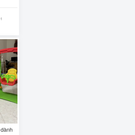
01
u dành