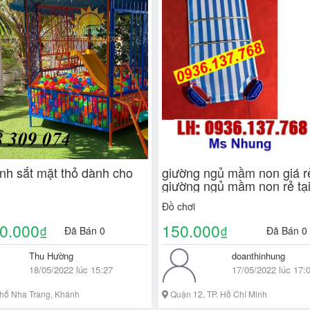
nh sắt mặt thỏ dành cho
giường ngủ mầm non giá r
giường ngủ mầm non rẻ tại
minh
Đồ chơi
0.000
150.000
₫
₫
Đã Bán 0
Đã Bán 0
Thu Hường
doanthinhung
18/05/2022 lúc 15:27
17/05/2022 lúc 17:
hố Nha Trang, Khánh
Quận 12, TP. Hồ Chí Minh