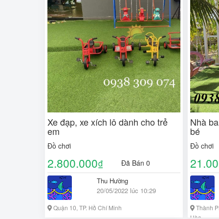
Xe đạp, xe xích lô dành cho trẻ
Nhà ba
em
bé
Đồ chơi
Đồ chơi
2.800.000
21.00
₫
Đã Bán 0
Thu Hường
20/05/2022 lúc 10:29
Quận 10, TP. Hồ Chí Minh
Thành P
Hòa