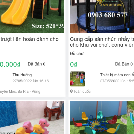
trượt liên hoàn dành cho
Cung cấp sàn nhún nhảy t
cho khu vui chơi, công viên
resort, trường mầm non
Đồ chơi
0.000
0
₫
₫
Đã Bán 0
Đã Bán 0
Thu Hường
Thiết bị mầm non 
27/05/2022 lúc 16:16
27/05/2022 lúc 15:
yên Mộc, Bà Rịa - Vũng
Toàn quốc