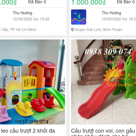
.000
1.000.000
₫
₫
Đã Bán 0
Đã Bán 0
Thu Hường
Thu Hường
12/05/2022 lúc 15:22
10/05/2022 lúc 15:
Vấp, TP. Hồ Chí Minh
Huyện Đức Linh, Bình Thuận
leo cầu trượt 2 khối đa
Cầu trượt con voi, con gấ