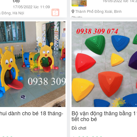
Đẹp
16/05/2022 lúc 14:
17/05/2022 lúc 11:09
Thành Phố Đồng Xoài, Bình
 Đông, Hà Nội
Phước
hui dành cho bé 18 tháng-
Bộ vận động thăng bằng 1
tiết cho bé
Đồ chơi