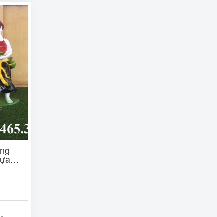
ờng
hựa