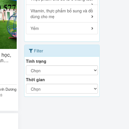
Vitamin, thực phẩm bổ sung và đồ
dùng cho mẹ
Yếm
Filter
 học,
án
Tình trạng
Thời gian
Ánh Dương
28