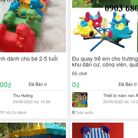
nh dành cho bé 2-5 tuổi
Đu quay trẻ em cho trường
khu dân cư, công viên, qu
coffee
Đồ chơi
000
0
₫
₫
Đã Bán 0
Đã Bán 0
Thu Hường
Thiết bị mầm non 
23/05/2022 lúc 14:59
20/05/2022 lúc 13:
TP. Hồ Chí Minh
Toàn quốc