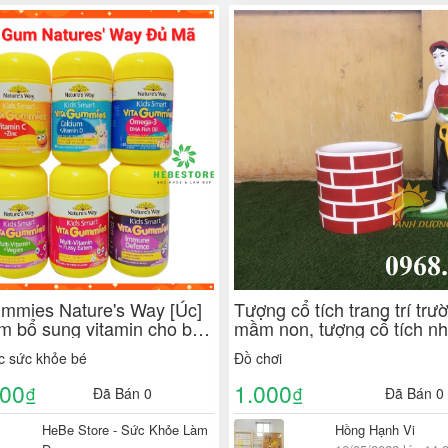
ummies Nature's Way [Úc]
Tượng cổ tích trang trí trư
m bổ sung vitamin cho bé -
mầm non, tượng cổ tích n
 đủ vị - Cam kết chính
composite
 sức khỏe bé
Đồ chơi
000
1.000
₫
₫
Đã Bán 0
Đã Bán 0
HeBe Store - Sức Khỏe Làm
Hồng Hạnh Vi