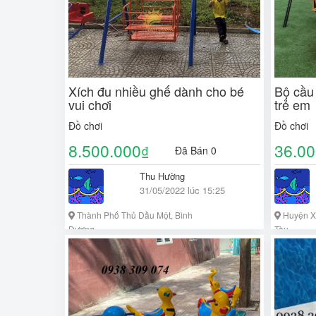
Xích đu nhiều ghế dành cho bé
Bộ cầu 
vui chơi
trẻ em
Đồ chơi
Đồ chơi
8.500.000
36.00
₫
Đã Bán 0
Thu Hường
31/05/2022 lúc 15:25
Thành Phố Thủ Dầu Một, Bình
Huyện Xu
Dương
Tàu