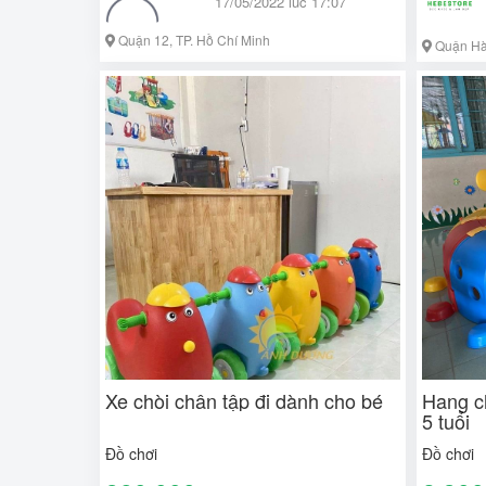
17/05/2022 lúc 17:07
Quận 12, TP. Hồ Chí Minh
Quận Hà
Xe chòi chân tập đi dành cho bé
Hang c
5 tuổi
Đồ chơi
Đồ chơi