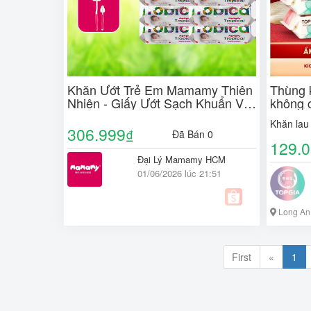
Khăn Ướt Trẻ Em Mamamy Thiên
Thùng 
Nhiên - Giấy Ướt Sạch Khuẩn Vệ
không 
Sinh Cho Cả Gia Đình - Gói 60
cấp dà
Khăn lau
Miếng
306.999
₫
Đã Bán 0
129.
Đại Lý Mamamy HCM
01/06/2026 lúc 21:51
Long An
First
«
1