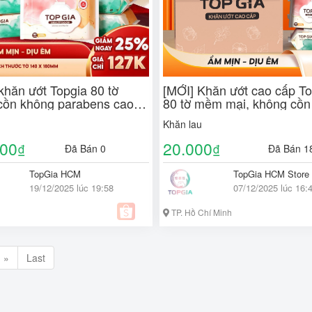
khăn ướt Topgia 80 tờ
[MỚI] Khăn ướt cao cấp To
cồn không parabens cao
80 tờ mềm mại, không cồn
nh cho mẹ và bé
mùi, không parabens dành
Khăn lau
mẹ và bé
000
20.000
₫
₫
Đã Bán 0
Đã Bán 1
TopGia HCM
TopGia HCM Store
19/12/2025 lúc 19:58
07/12/2025 lúc 16:
TP. Hồ Chí Minh
»
Last