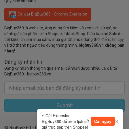
Quy định sử dụng
Cài đặt BigBuy360 - Chrome Extension
BigBuy360 là website, ứng dụng tìm kiếm và xem lịch sử giá, so
sánh giá sản phẩm trên Shopee, Tiktok Shop. Giúp bạn né Sale ảo,
tiết kiệm chi phí mua sắm, mua giá tốt, mua đúng thời điểm, tin cậy
và trở thành người tiêu dùng thông minh.
bigbuy360.vn không bán
hàng!
Đăng ký nhận tin
Đăng ký nhận thông tin qua email để nhận được nhiều ưu đãi từ
BigBuy360 - bigbuy360.vn.
Submit
⚡ Cài Extension
BigBuy360 để xem lịch sử
Cài ngay
✖
giá trực tiếp trên Shopee!
© BigBuy360 - bigbuy360.vn 2019 - 2026