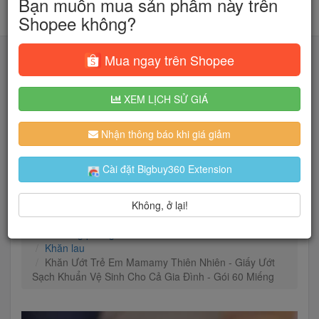
Bạn muốn mua sản phẩm này trên
Shopee không?
Mua ngay trên Shopee
XEM LỊCH SỬ GIÁ
Tìm kiếm
Nhận thông báo khi giá giảm
Người dùng đang quan tâm đến 🔥...
Cài đặt Bigbuy360 Extension
Không, ở lại!
Trang chủ
Mẹ & Bé
Đồ dùng phòng tắm & Chăm sóc cơ thể bé
Khăn lau
Khăn Ướt Trẻ Em Mamamy Thiên Nhiên - Giấy Ướt
Sạch Khuẩn Vệ Sinh Cho Cả Gia Đình - Gói 60 Miếng