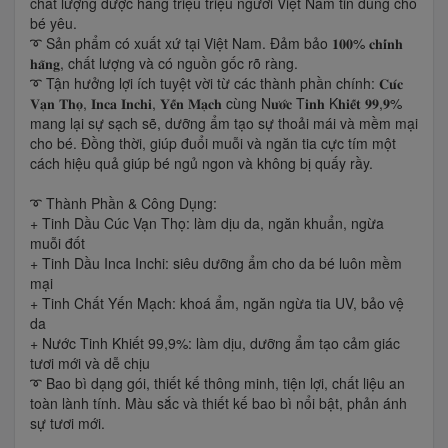
chất lượng được hàng triệu triệu người Việt Nam tin dùng cho
bé yêu.
➰ Sản phẩm có xuất xứ tại Việt Nam. Đảm bảo 𝟏𝟎𝟎% 𝐜𝐡𝐢́𝐧𝐡
𝐡𝐚̃𝐧𝐠, chất lượng và có nguồn gốc rõ ràng.
➰ Tận hưởng lợi ích tuyệt vời từ các thành phần chính: 𝐂𝐮́𝐜
𝐕𝐚̣𝐧 𝐓𝐡𝐨̣, 𝐈𝐧𝐜𝐚 𝐈𝐧𝐜𝐡𝐢, 𝐘𝐞̂́𝐧 𝐌𝐚̣𝐜𝐡 cùng N𝐮̛𝐨̛́𝐜 T𝐢𝐧𝐡 K𝐡𝐢𝐞̂́𝐭 𝟗𝟗,𝟗%
mang lại sự sạch sẽ, dưỡng ẩm tạo sự thoải mái và mềm mại
cho bé. Đồng thời, giúp đuổi muỗi và ngăn tia cực tím một
cách hiệu quả giúp bé ngủ ngon và không bị quấy rầy.
➰ Thành Phần & Công Dụng:
+ Tinh Dầu Cúc Vạn Thọ: làm dịu da, ngăn khuẩn, ngừa
muỗi đốt
+ Tinh Dầu Inca Inchi: siêu dưỡng ẩm cho da bé luôn mềm
mại
+ Tinh Chất Yến Mạch: khoá ẩm, ngăn ngừa tia UV, bảo vệ
da
+ Nước Tinh Khiết 99,9%: làm dịu, dưỡng ẩm tạo cảm giác
tươi mới và dễ chịu
➰ Bao bì dạng gói, thiết kế thông minh, tiện lợi, chất liệu an
toàn lành tính. Màu sắc và thiết kế bao bì nổi bật, phản ánh
sự tươi mới.