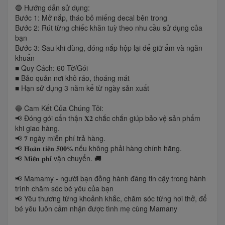
🔵 Hướng dẫn sử dụng:
Bước 1: Mở nắp, tháo bỏ miếng decal bên trong
Bước 2: Rút từng chiếc khăn tuỳ theo nhu cầu sử dụng của
bạn
Bước 3: Sau khi dùng, đóng nắp hộp lại để giữ ẩm và ngăn
khuẩn
■ Quy Cách: 60 Tờ/Gói
■ Bảo quản nơi khô ráo, thoáng mát
■ Hạn sử dụng 3 năm kể từ ngày sản xuất
🔵 Cam Kết Của Chúng Tôi:
📢 Đóng gói cẩn thận 𝐗𝟐 chắc chắn giúp bảo vệ sản phẩm
khi giao hàng.
📢 𝟕 ngày miễn phí trả hàng.
📢 𝐇𝐨𝐚̀𝐧 𝐭𝐢𝐞̂̀𝐧 𝟓𝟎𝟎% nếu không phải hàng chính hãng.
📢 𝐌𝐢𝐞̂̃𝐧 𝐩𝐡𝐢́ vận chuyển. 🚚
📢 Mamamy - người bạn đồng hành đáng tin cậy trong hành
trình chăm sóc bé yêu của bạn
📢 Yêu thương từng khoảnh khắc, chăm sóc từng hơi thở, để
bé yêu luôn cảm nhận được tình mẹ cùng Mamany