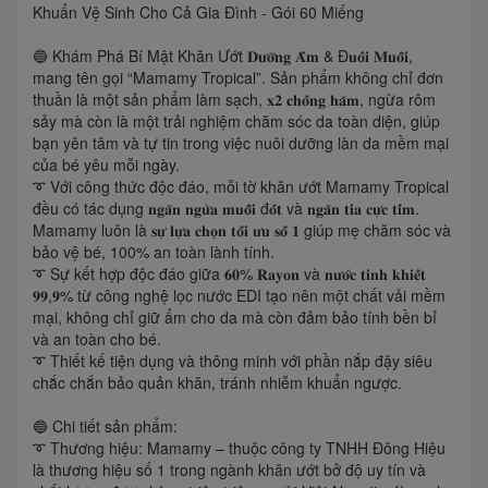
Khuẩn Vệ Sinh Cho Cả Gia Đình - Gói 60 Miếng
🔵 Khám Phá Bí Mật Khăn Ướt 𝐃𝐮̛𝐨̛̃𝐧𝐠 𝐀̂̉𝐦 & Đ𝐮𝐨̂̉𝐢 𝐌𝐮𝐨̂̃𝐢,
mang tên gọi “Mamamy Tropical”. Sản phẩm không chỉ đơn
thuần là một sản phẩm làm sạch, 𝐱𝟐 𝐜𝐡𝐨̂́𝐧𝐠 𝐡𝐚̆𝐦, ngừa rôm
sảy mà còn là một trải nghiệm chăm sóc da toàn diện, giúp
bạn yên tâm và tự tin trong việc nuôi dưỡng làn da mềm mại
của bé yêu mỗi ngày.
➰ Với công thức độc đáo, mỗi tờ khăn ướt Mamamy Tropical
đều có tác dụng 𝐧𝐠𝐚̆𝐧 𝐧𝐠𝐮̛̀𝐚 𝐦𝐮𝐨̂̃𝐢 đ𝐨̂́𝐭 và 𝐧𝐠𝐚̆𝐧 𝐭𝐢𝐚 𝐜𝐮̛̣𝐜 𝐭𝐢́𝐦.
Mamamy luôn là 𝐬𝐮̛̣ 𝐥𝐮̛̣𝐚 𝐜𝐡𝐨̣𝐧 𝐭𝐨̂́𝐢 𝐮̛𝐮 𝐬𝐨̂́ 𝟏 giúp mẹ chăm sóc và
bảo vệ bé, 100% an toàn lành tính.
➰ Sự kết hợp độc đáo giữa 𝟔𝟎% 𝐑𝐚𝐲𝐨𝐧 và 𝐧𝐮̛𝐨̛́𝐜 𝐭𝐢𝐧𝐡 𝐤𝐡𝐢𝐞̂́𝐭
𝟗𝟗,𝟗% từ công nghệ lọc nước EDI tạo nên một chất vải mềm
mại, không chỉ giữ ẩm cho da mà còn đảm bảo tính bền bỉ
và an toàn cho bé.
➰ Thiết kế tiện dụng và thông minh với phần nắp đậy siêu
chắc chắn bảo quản khăn, tránh nhiễm khuẩn ngược.
🔵 Chi tiết sản phẩm:
➰ Thương hiệu: Mamamy – thuộc công ty TNHH Đông Hiệu
là thương hiệu số 1 trong ngành khăn ướt bở độ uy tín và