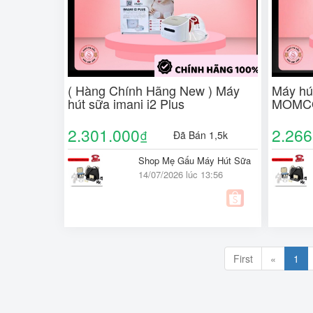
( Hàng Chính Hãng New ) Máy
Máy hú
hút sữa imani i2 Plus
MOMCO
chính 
hút sữ
2.301.000
2.266
₫
Đã Bán 1,5k
Shop Mẹ Gấu Máy Hút Sữa
14/07/2026 lúc 13:56
First
«
1