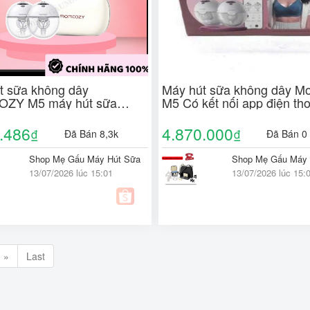
t sữa không dây
Máy hút sữa không dây M
ZY M5 máy hút sữa
M5 Có kết nối app điện tho
hãng - Shop Mẹ Gấu máy
a Hà Nội
.486
4.870.000
₫
₫
Đã Bán 8,3k
Đã Bán 0
Shop Mẹ Gấu Máy Hút Sữa
Shop Mẹ Gấu Máy 
13/07/2026 lúc 15:01
13/07/2026 lúc 15:
»
Last