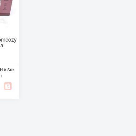
omcozy
ại
Hút Sữa
01