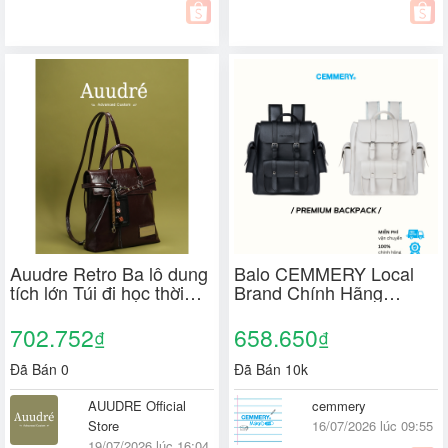
Auudre Retro Ba lô dung
Balo CEMMERY Local
tích lớn Túi đi học thời
Brand Chính Hãng
trang dành cho nữ
Premium Backpack Chất
Da PVC Đựng Được 14
702.752
658.650
₫
₫
Inch Nhiều Ngăn Tiện Lợi
2 Màu
Đã Bán 0
Đã Bán 10k
AUUDRE Official
cemmery
Store
16/07/2026 lúc 09:55
19/07/2026 lúc 16:04