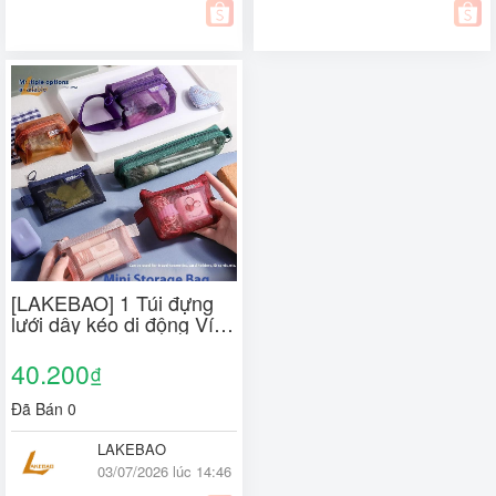
[LAKEBAO] 1 Túi đựng
lưới dây kéo di động Ví
đựng tiền xu Lưới vuông
nhỏ Ví đựng tiền xu Túi
40.200
₫
đựng đồ du lịch có khóa
kéo [MỚI]
Đã Bán 0
LAKEBAO
03/07/2026 lúc 14:46