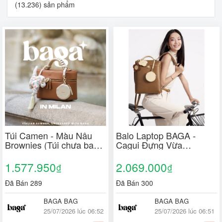
(13.236) sản phẩm
Túi Camen - Màu Nâu
Balo Laptop BAGA -
Brownies (Túi chưa bao
Cagui Đựng Vừa
gồm Charm)
Macbook 14 Inch Da PU
Công Sở Màu Mocha
1.577.950
2.069.000
₫
₫
(Chưa Gồm Charm)
Đã Bán 289
Đã Bán 300
BAGA BAG
BAGA BAG
25/07/2026 lúc 06:52
25/07/2026 lúc 06:51