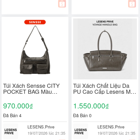
Túi Xách Sensse CITY
Túi Xách Chất Liệu Da
POCKET BAG Màu
PU Cao Cấp Lesens Màu
Storm Gray Nhiều Ngăn
Xám Khoá Kéo Logo Kim
Khoá Kéo Unisex Đeo
Loại / Voyage Handle
970.000
1.550.000
₫
₫
Vai / Đeo Chéo
Bag
Đã Bán 4
Đã Bán 0
LESENS.Prive
LESENS.Prive
19/07/2026 lúc 21:35
19/07/2026 lúc 21:35