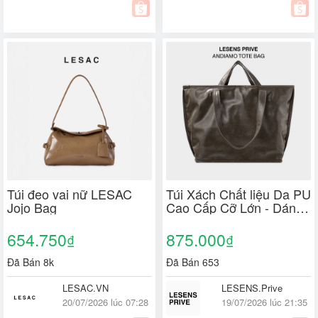
Túi đeo vai nữ LESAC
Túi Xách Chất liệu Da PU
Jojo Bag
Cao Cấp Cỡ Lớn - Dáng
Tote 2 Quai Đeo Vai/
Xách Tay Andiamo
654.750
875.000
₫
₫
Đã Bán 8k
Đã Bán 653
LESAC.VN
LESENS.Prive
20/07/2026 lúc 07:28
19/07/2026 lúc 21:35