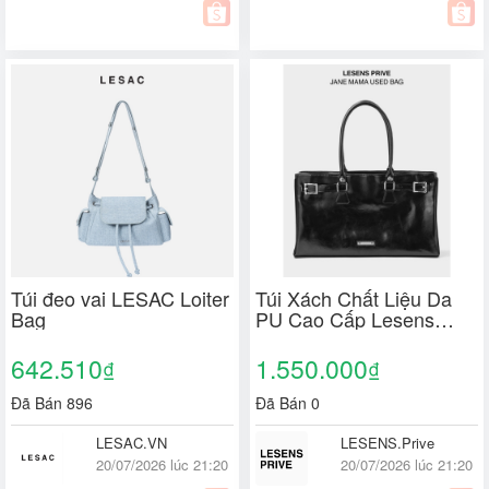
Túi đeo vai LESAC Loiter
Túi Xách Chất Liệu Da
Bag
PU Cao Cấp Lesens
Khoá Kéo Logo Kim Loại
Đeo Vai Cầm Tay / Jane
642.510
1.550.000
₫
₫
Mama Used Bag
Đã Bán 896
Đã Bán 0
LESAC.VN
LESENS.Prive
20/07/2026 lúc 21:20
20/07/2026 lúc 21:20