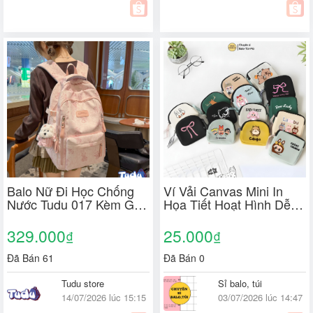
Balo Nữ Đi Học Chống
Ví Vải Canvas Mini In
Nước Tudu 017 Kèm Gấu
Họa Tiết Hoạt Hình Dễ
Bông Cute, Balo Laptop
Thương Có Khóa Kéo
14 Inch Hàn Quốc Nhẹ
Đựng Thẻ Son Môi Chìa
329.000
25.000
₫
₫
Đẹp Đi Chơi
Khoá Tiện Dụng Cho Nữ
Đã Bán 61
Đã Bán 0
Tudu store
Sỉ balo, túi
14/07/2026 lúc 15:15
03/07/2026 lúc 14:47