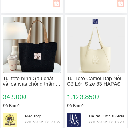
Túi tote hình Gấu chất
Túi Tote Camel Dập Nổi
vải canvas chống thấm
Cỡ Lớn Size 33 HAPAS
nước chắc chắn phong
cách đơn giản. đựng đồ
34.900
1.123.850
₫
₫
tiện lợi
Đã Bán 0
Đã Bán 0
Meo.shop
HAPAS Official Store
23/07/2026 lúc 20:36
22/07/2026 lúc 13:29