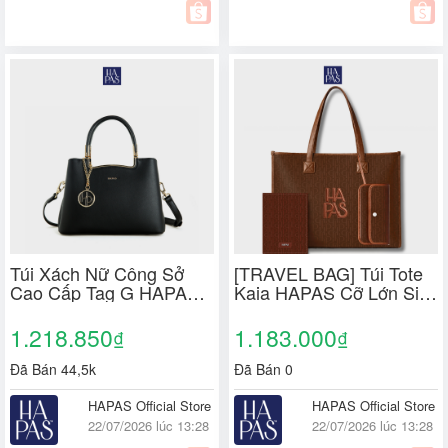
Túi Xách Nữ Công Sở
[TRAVEL BAG] Túi Tote
Cao Cấp Tag G HAPAS -
Kaia HAPAS Cỡ Lớn Size
Quà Tặng Mẹ, Tặng
39 - Kèm Bao Da Đựng
Người Thương
Đồ
1.218.850
1.183.000
₫
₫
Đã Bán 44,5k
Đã Bán 0
HAPAS Official Store
HAPAS Official Store
22/07/2026 lúc 13:28
22/07/2026 lúc 13:28