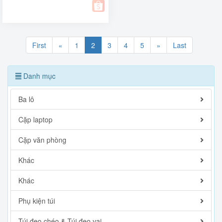
First
«
1
2
3
4
5
»
Last
Danh mục
Ba lô
Cặp laptop
Cặp văn phòng
Khác
Khác
Phụ kiện túi
Túi đeo chéo & Túi đeo vai