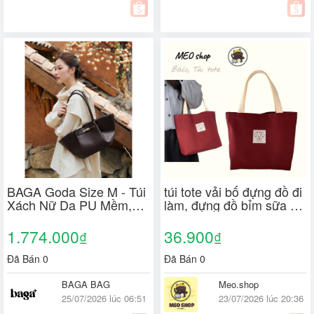
BAGA Goda Size M - Túi
túi tote vải bố đựng đồ đi
Xách Nữ Da PU Mềm,
làm, đựng đồ bỉm sữa có
Thiết Kế Tối Giản, Màu
khoá kéo vải bố chống
Choco (Chưa Kèm
nước tote gấu
1.774.000
36.900
₫
₫
Charm, Charm Giảm
30%)
Đã Bán 0
Đã Bán 0
BAGA BAG
Meo.shop
25/07/2026 lúc 06:51
23/07/2026 lúc 20:36