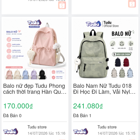
Balo nữ đẹp Tudu Phong
Balo Nam Nữ Tudu 018
cách thời trang Hàn Quốc
Đi Học Đi Làm, Vải Nylon
đơn giản màu trơn, Ba Lô
Nhẹ, Nhiều Ngăn, Ba lô
Đi Học vải chống nước
phong cách Hàn Quốc
170.000
241.080
₫
₫
CN014
Đã Bán 0
Đã Bán 1
Tudu store
Tudu store
14/07/2026 lúc 15:16
14/07/2026 lúc 15:15