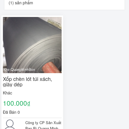
(1) sản phẩm
Xốp chèn lót túi xách,
giày dép
Khác
100.000
₫
Đã Bán 0
Công ty CP Sản Xuất
Bao Bì Quang Minh