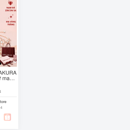
 SAKURA
ừ mạ
( kèm
k
tore
14