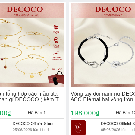
ân tổng hợp các mẫu titan
Vòng tay đôi nam nữ DE
han gỉ DECOCO ( kèm Túi
ACC Eternal hai vòng tròn
Hộp + Thiệp )
vào nhau ( kèm Túi giấy +
Thiệp )
000
198.000
₫
₫
Đã Bán 1
Đã Bán 1
DECOCO Official Store
DECOCO Official S
05/06/2026 lúc 11:14
05/06/2026 lúc 11: