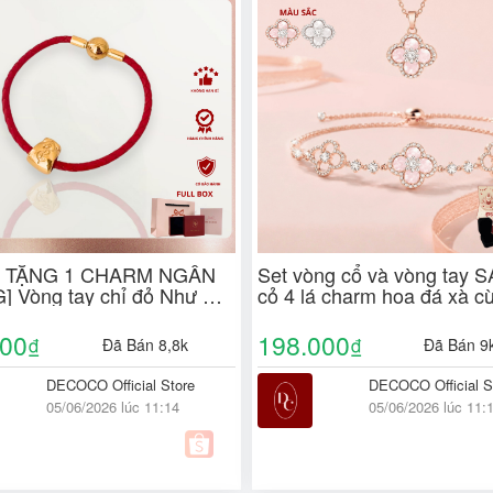
1 TẶNG 1 CHARM NGÂN
Set vòng cổ và vòng tay
 Vòng tay chỉ đỏ Như Ý
cỏ 4 lá charm hoa đá xà c
ắn DECOCO ACC (kèm
vàng trắng DECOCO ACC 
y + Hộp + Thiệp)
Túi giấy + Hộp + Thiệp )
000
198.000
₫
₫
Đã Bán 8,8k
Đã Bán 9
DECOCO Official Store
DECOCO Official S
05/06/2026 lúc 11:14
05/06/2026 lúc 11: