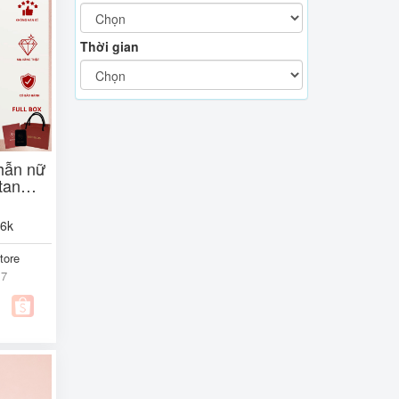
Thời gian
hẫn nữ
tan
ộp +
,6k
tore
17