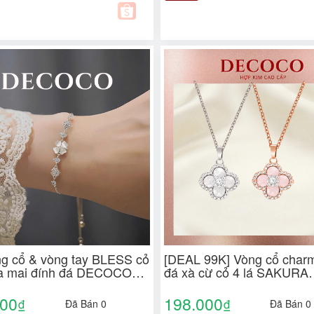
ng cổ & vòng tay BLESS cỏ
[DEAL 99K] Vòng cổ char
oa mai đính đá DECOCO
đá xà cừ cỏ 4 lá SAKURA
DECOCO ACC ( kèm Túi g
Hộp + Thiệp ) may mắn
000
198.000
₫
₫
Đã Bán 0
Đã Bán 0