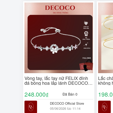
Vòng tay, lắc tay nữ FELIX đính
Lắc ch
đá bông hoa lấp lánh DECOCO
không 
ACC ( kèm Túi giấy + Hộp +
giấy + 
Thiệp )
248.000
198.
₫
Đã Bán 0
DECOCO Official Store
05/06/2026 lúc 11:14