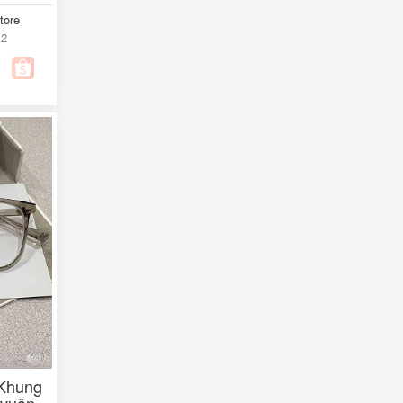
tore
12
 Khung