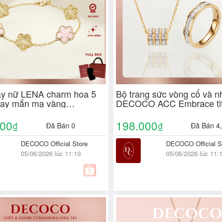
ay nữ LENA charm hoa 5
Bộ trang sức vòng cổ và n
ay mắn mạ vàng
DECOCO ACC Embrace ti
 ( kèm Túi giấy + Hộp +
đính đá (kèm Túi giấy + H
Thiệp)
000
198.000
₫
₫
Đã Bán 0
Đã Bán 4
DECOCO Official Store
DECOCO Official S
05/06/2026 lúc 11:19
05/06/2026 lúc 11: