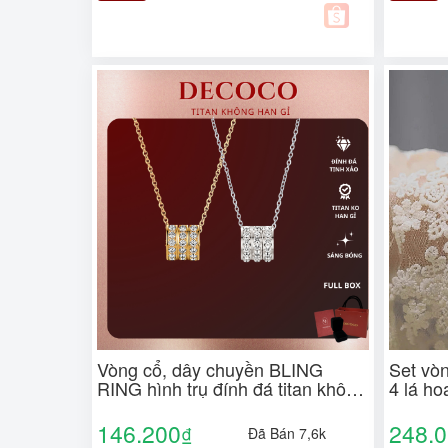
Vòng cổ, dây chuyền BLING
Set vò
RING hình trụ đính đá titan không
4 lá h
gỉ DECOCO ( kèm Túi giấy + Hộp
ACC ( kèm Túi giấy + Hộp +
+ Thiệp)
Thiệp )
146.200
248.
₫
Đã Bán 7,6k