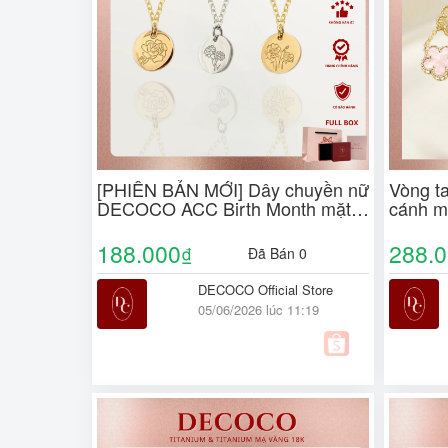
[PHIÊN BẢN MỚI] Dây chuyền nữ
Vòng t
DECOCO ACC Birth Month mặt
cánh m
oval khắc hoa tháng sinh ( kèm
DECOCO
Túi giấy + Hộp + Thiệp )
Thiệp)
188.000
288.
₫
Đã Bán 0
DECOCO Official Store
05/06/2026 lúc 11:19