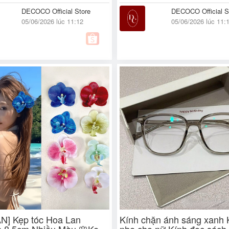
DECOCO Official Store
DECOCO Official S
05/06/2026 lúc 11:12
05/06/2026 lúc 11:
N] Kẹp tóc Hoa Lan
Kính chặn ánh sáng xanh