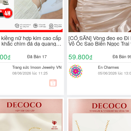
y kiềng nữ hợp kim cao cấp
[CÓ SẴN] Vòng đeo eo Đi 
ết khắc chìm đá dạ quang
Vỏ Ốc Sao Biển Ngọc Trai 
Jewelry - Imoon079
FREESHIP Phong cách
Bohemian Hawaii (EJ25-E
000
59.800
₫
₫
Đã Bán 17
Đã Bán 9
Trang sức Imoon Jewelry VN
En Charmes
08/06/2026 lúc 11:25
05/06/2026 lúc 13: