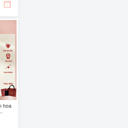
m hoa
iấy +