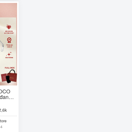
COCO
 đan
 Hộp +
2,6k
tore
14