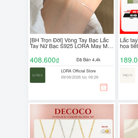
[BH Trọn Đời] Vòng Tay Bạc Lắc
Lắc ta
Tay Nữ Bạc S925 LORA May Mắn
họa ti
Bình An Gia Công Riêng Theo
Imoon 
Size Tay Quà Tặng Ý Nghĩa
408.600
189.
₫
Đã Bán 4,4k
LORA Official Store
09/06/2026 lúc 09:29