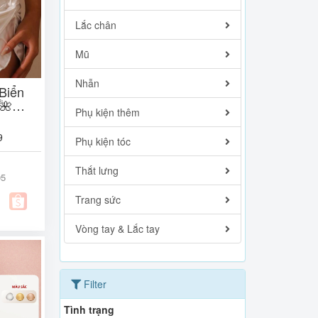
Lắc chân
Mũ
Nhẫn
Biển
🌺
Phụ kiện thêm
J02)
9
Phụ kiện tóc
Thắt lưng
05
Trang sức
Vòng tay & Lắc tay
Filter
Tình trạng