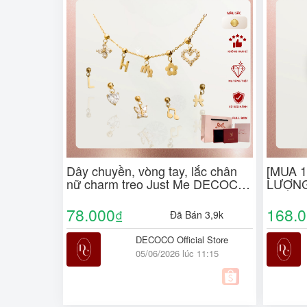
Dây chuyền, vòng tay, lắc chân
[MUA 
nữ charm treo Just Me DECOCO
LƯỢNG]
ACC titan không đen gỉ ( Kèm Túi
may m
Hộp Thiệp )
Túi giấ
78.000
168.
₫
Đã Bán 3,9k
DECOCO Official Store
05/06/2026 lúc 11:15