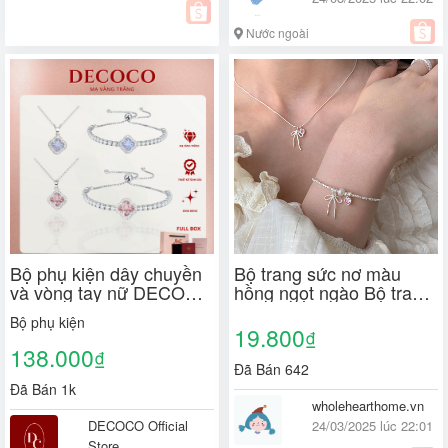
Nước ngoài
Bộ phụ kiện dây chuyền
Bộ trang sức nơ màu
và vòng tay nữ DECOCO
hồng ngọt ngào Bộ trang
Hope cỏ 4 lá mạ vàng
sức nơ lãng mạn Vòng cổ
Bộ phụ kiện
trắng (kèm Túi giấy +
và vòng tay Cầu hôn Bộ
19.800
₫
Hộp + Thiệp)
trang sức Món quà thú
138.000
₫
nhận Quà tặng bạn gái
Đã Bán 642
Đã Bán 1k
wholehearthome.vn
DECOCO Official
24/03/2025 lúc 22:01
Store