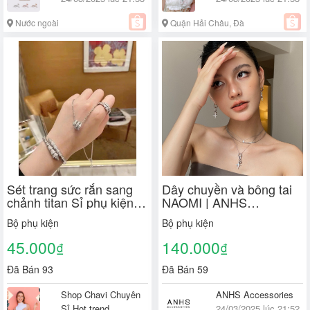
Nước ngoài
Quận Hải Châu, Đà
Nẵng
Sét trang sức rắn sang
Dây chuyền và bông tai
chảnh titan Sỉ phụ kiện
NAOMI | ANHS
toàn quốc
Accessories
Bộ phụ kiện
Bộ phụ kiện
45.000
140.000
₫
₫
Đã Bán 93
Đã Bán 59
Shop Chavi Chuyên
ANHS Accessories
Sỉ Hot trend
24/03/2025 lúc 21:52