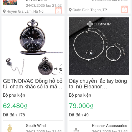
24/03/2025 lúc 21:52
Quận Bình Thạnh, TP.
Huyện Gia Lâm, Hà Nội
Hồ Chí Minh
GETNOIVAS Đồng hồ bỏ
Dây chuyền lắc tay bông
túi chạm khắc số la mã
tai nữ Eleanor
phong cách vintage
Accessories bộ trang sức
Bộ phụ kiện
Bộ phụ kiện
đính đá phụ kiện trang
sức 8958
62.480
79.000
₫
₫
Đã Bán 178
Đã Bán 49
South Wind
Eleanor Accessories
24/03/2025 lúc 21:52
24/03/2025 lúc 21:52