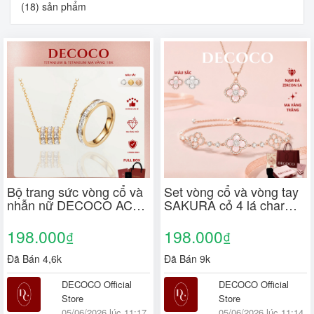
(18) sản phẩm
Bộ trang sức vòng cổ và
Set vòng cổ và vòng tay
nhẫn nữ DECOCO ACC
SAKURA cỏ 4 lá charm
Embrace titan đính đá
hoa đá xà cừ mạ vàng
(kèm Túi giấy + Hộp +
trắng DECOCO ACC (
198.000
198.000
₫
₫
Thiệp)
kèm Túi giấy + Hộp +
Thiệp )
Đã Bán 4,6k
Đã Bán 9k
DECOCO Official
DECOCO Official
Store
Store
05/06/2026 lúc 11:17
05/06/2026 lúc 11:14