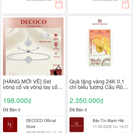
[HÀNG MỚI VỀ] Set
Quà tặng vàng 24K 0.1
vòng cổ và vòng tay cỏ 4
chỉ biểu tượng Cầu Rồng
lá xoay SPIN DECOCO
- TP Đà Nẵng BST "Vàng
(kèm Túi giấy + Hộp +
Son Đất Việt" Bảo Tín
198.000
2.350.000
₫
₫
Thiệp)
Mạnh Hải
Đã Bán 0
Đã Bán 0
DECOCO Official
Bảo Tín Mạnh Hải
Store
11/05/2026 lúc 19:27
05/06/2026 lúc 11:10