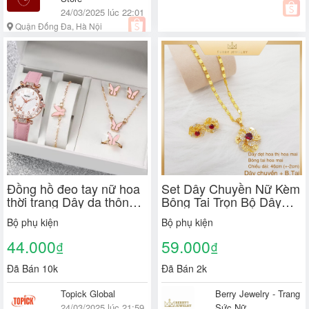
24/03/2025 lúc 22:01
Quận Đống Đa, Hà Nội
Đồng hồ đeo tay nữ hoa
Set Dây Chuyền Nữ Kèm
thời trang Dây da thông
Bông Tai Trọn Bộ Dây
thường Đồng hồ thạch
Dẹt Hoa Thị To Kèm Mặt
Bộ phụ kiện
Bộ phụ kiện
anh Bộ quà tặng trang
Hoa Mai Đính Đá Sang
sức
Trọng
44.000
59.000
₫
₫
Đã Bán 10k
Đã Bán 2k
Topick Global
Berry Jewelry - Trang
24/03/2025 lúc 21:59
Sức Nữ