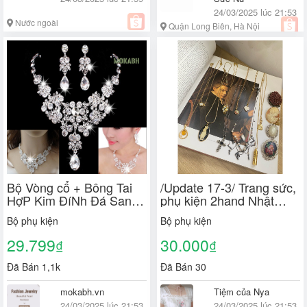
24/03/2025 lúc 21:53
Nước ngoài
Quận Long Biên, Hà Nội
Bộ Vòng cổ + Bông Tai
/Update 17-3/ Trang sức,
HợP Kim ĐíNh Đá Sang
phụ kiện 2hand Nhật
TrọNg
<100k
Bộ phụ kiện
Bộ phụ kiện
29.799
30.000
₫
₫
Đã Bán 1,1k
Đã Bán 30
mokabh.vn
Tiệm của Nya
24/03/2025 lúc 21:53
24/03/2025 lúc 21:53