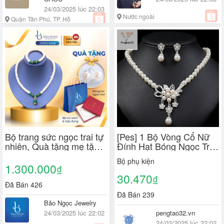
24/03/2025 lúc 22:03
Nước ngoài
Quận Tân Phú, TP. Hồ
Chí Minh
Bộ trang sức ngọc trai tự
[Pes] 1 Bộ Vòng Cổ Nữ
nhiên, Quà tặng mẹ tặng
Đính Hạt Bóng Ngọc Trai
bà ý nghĩa mix Mã Não
Giả Kim Cương Giả
Bộ phụ kiện
xanh sang trọng -
Nhúng Hoa Cô Dâu Vòng
1.300.000
₫
DB1826
Cổ Bông Tai Bộ [VN]
30.470
₫
Đã Bán 426
Đã Bán 239
Bảo Ngọc Jewelry
24/03/2025 lúc 22:02
pengtao32.vn
24/03/2025 lúc 22:02