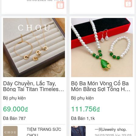
Dây Chuyền, Lắc Tay,
Bộ Ba Món Vòng Cổ Ba
Bông Tai Titan Timeless |
Món Bằng Sợi Tổng Hợp
CHOU ACCESSORIES |
Đính Ngọc Trai Đơn Giản
Bộ phụ kiện
Bộ phụ kiện
Nhẹ Nhàng Phong Cách
Hàn Quốc Sang Trọng
69.000
111.756
₫
₫
Dành Cho Phụ Nữ Lớn
Tuổi Trung Niên 11.1
Đã Bán 787
Đã Bán 1,1k
TIỆM TRANG SỨC
一间Jewelry shop.
CHOU
24/03/2025 lúc 22:03