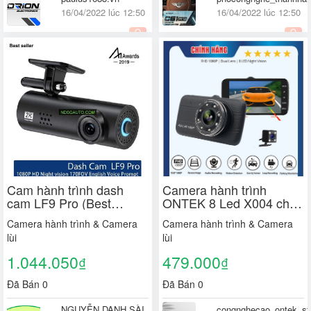
16/04/2022 lúc 12:50
16/04/2022 lúc 12:50
Quốc tế
Quận Cầu Giấy, Hà Nội
Cam hành trình dash
Camera hành trình
cam LF9 Pro (Best
ONTEK 8 Led X004 chất
Seller) + Tặng kèm Thẻ
lượng chuẩn FULL HD
Camera hành trình & Camera
Camera hành trình & Camera
nhớ chất lượng cao
1080P
lùi
lùi
1.044.050
479.000
₫
₫
Đã Bán 0
Đã Bán 0
NGUYỄN DANH SÀI
congnghecao_ontek_st