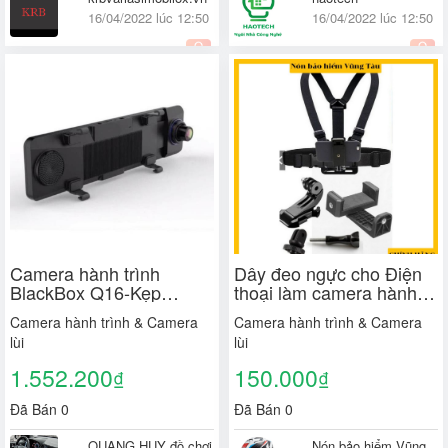
16/04/2022 lúc 12:50
16/04/2022 lúc 12:50
Quốc tế
Huyện Thanh Trì, Hà
Nội
Camera hành trình
Dây đeo ngực cho Điện
BlackBox Q16-Kẹp
thoại làm camera hành
gương hiện đại dành cho
trình 2 trong 1 - BIKER
Camera hành trình & Camera
Camera hành trình & Camera
xe tải và xe con [New]
176
lùi
lùi
1.552.200
150.000
₫
₫
Đã Bán 0
Đã Bán 0
QUANG HUY đồ chơi
Nón bảo hiểm Vũng