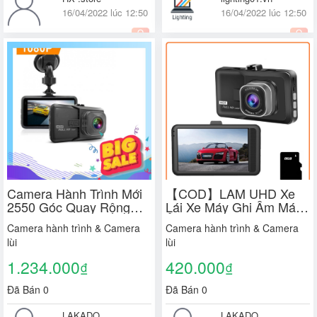
16/04/2022 lúc 12:50
16/04/2022 lúc 12:50
Quận Long Biên, Quốc
Quốc tế
tế
Camera Hành Trình Mới
【COD】LAM UHD Xe
2550 Góc Quay Rộng
Lái Xe Máy Ghi Âm Máy
Full 1080P
Ảnh Màn Hình Hiển Thị 3
Camera hành trình & Camera
Camera hành trình & Camera
Inch, Ống Kính Góc
lùi
lùi
Rộng 1080P Phụ Tùng Ô
Tô Tầm Nhìn Cao
1.234.000
420.000
₫
₫
Đã Bán 0
Đã Bán 0
LAKADO
LAKADO