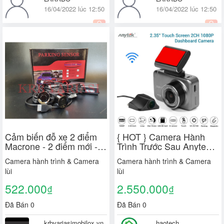
16/04/2022 lúc 12:50
16/04/2022 lúc 12:50
Thành Phố Thủ Đức, TP.
Thành Phố Thủ Đức, TP.
Hồ Chí Minh
Hồ Chí Minh
Cảm biến đỗ xe 2 điểm
{ HOT } Camera Hành
Macrone - 2 điểm mới -
Trình Trước Sau Anytek
Cảm biến đỗ xe
Z1 Full HD - Màn Cảm
Camera hành trình & Camera
Camera hành trình & Camera
Ứng Tích Hợp Wifi Xem
lùi
lùi
Trên Điện Thoại
522.000
2.550.000
₫
₫
Đã Bán 0
Đã Bán 0
krbvariasimobilox.vn
haotech