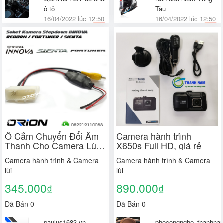
ô tô
Tàu
16/04/2022 lúc 12:50
16/04/2022 lúc 12:50
Hà Nam
Thành Phố Vũng Tàu,
Bà Rịa - Vũng Tàu
Ổ Cắm Chuyển Đổi Âm
Camera hành trình
Thanh Cho Camera Lùi
X650s Full HD, giá rẻ
Xe
Camera hành trình & Camera
Camera hành trình & Camera
lùi
lùi
345.000
890.000
₫
₫
Đã Bán 0
Đã Bán 0
paulus1683.vn
phocongnghe_thanhna