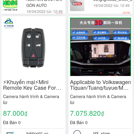
GÒN AUTO
16/04/2022 lúc 12:49
16/04/2022 lúc 12:49
Huyện Thanh Trì, Hà
Quận Bình Thạnh, TP.
Nội
Hồ Chí Minh
⚡Khuyến mại⚡Mini
Applicable to Volkswagen
Remote Key Case For
Tiguan/Tuang/tuyue/Magot
Land Rover Freelander 2
3D 360-degree
Camera hành trình & Camera
Camera hành trình & Camera
5 Button Remote Smart
panoramic image
lùi
lùi
Key Fob Case Shell
decoding all-in-one
Blade
machine
87.000
7.075.820
₫
₫
Đã Bán 0
Đã Bán 0
lighting01.vn
HX .store