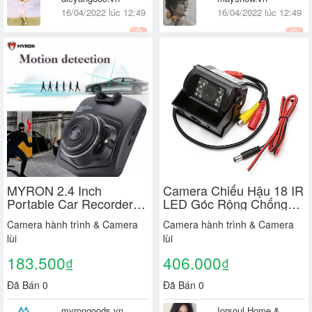
16/04/2022 lúc 12:49
16/04/2022 lúc 12:49
Quận 7, Quốc tế
Quốc tế
MYRON 2.4 Inch
Camera Chiếu Hậu 18 IR
Portable Car Recorders
LED Góc Rộng Chống
Full HD 1080P DVR
Nước Cho Xe Hơi
Camera hành trình & Camera
Camera hành trình & Camera
Camera Dash Cam Mini
lùi
lùi
Shield Night Vision Cycle
Recording Video
183.500
406.000
₫
₫
Recorder/Multicolor
Đã Bán 0
Đã Bán 0
myrongoods.vn
Iorsoul Home &