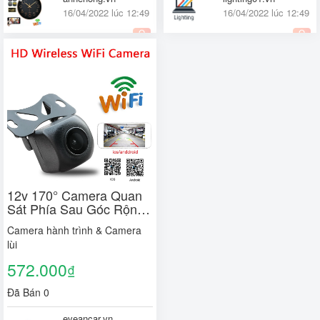
16/04/2022 lúc 12:49
16/04/2022 lúc 12:49
Quốc tế
Quốc tế
12v 170° Camera Quan
Sát Phía Sau Góc Rộng
Không Dây Kết Nối WiFi
Camera hành trình & Camera
Cho Xe Hơi
lùi
572.000
₫
Đã Bán 0
eveancar.vn