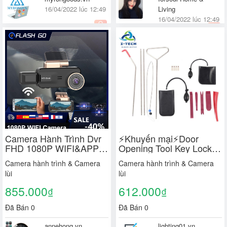
16/04/2022 lúc 12:49
Living
16/04/2022 lúc 12:49
Quốc tế
Quốc tế
Camera Hành Trình Dvr
⚡Khuyến mại⚡Door
FHD 1080P WIFI&APP
Opening Tool Key Lock
Dành Cho Ô Tô
Emergency Tool Door
Camera hành trình & Camera
Camera hành trình & Camera
And Window Installation
lùi
lùi
Unlocking Air Pump 12
Pieces Sturdy Tool Set
855.000
612.000
₫
₫
Đã Bán 0
Đã Bán 0
annehong.vn
lighting01.vn