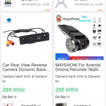
16/04/2022 lúc 12:49
16/04/2022 lúc 12:49
Quốc tế
Quận Long Biên, Quốc
tế
Car Rear View Reverse
MAYSHOW For Android
Camera Dynamic Backup
Driving Recorder Night
Camera for Skoda
Vision HD Tachograph
Camera hành trình & Camera
Camera hành trình & Camera
Octavia 2008-2013
Dash Cam Dashcam
lùi
lùi
DVRs 720P Auto
Recorder Video
288.000
285.600
₫
₫
Multimedia Player ADAS
Car DVR
Đã Bán 0
Đã Bán 0
dieyang333.vn
mayshow.vn