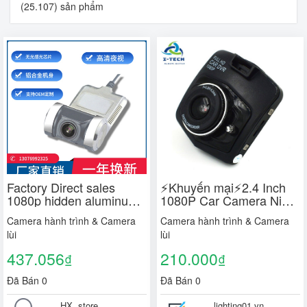
(25.107) sản phẩm
Factory Direct sales
⚡Khuyến mại⚡2.4 Inch
1080p hidden aluminum
1080P Car Camera Night
alloy USB matte HD night
Vision Driving Recorder
Camera hành trình & Camera
Camera hành trình & Camera
vision Android screen
Car Wide Angle
lùi
lùi
driving recorder DVR
Dashcam Motion
Detection Car
437.056
210.000
₫
₫
Accessories
Đã Bán 0
Đã Bán 0
HX .store
lighting01.vn