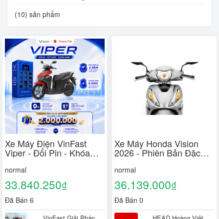
(10) sản phẩm
Xe Máy Điện VinFast
Xe Máy Honda Vision
Viper - Đổi Pin - Khóa
2026 - Phiên Bản Đặc
SmartKey - Động Cơ
Biệt
normal
normal
3000w
33.840.250
36.139.000
₫
₫
Đã Bán 6
Đã Bán 0
VinFast Giải Pháp
HEAD Hoàng Việt