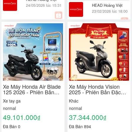
24/05/2026 lúc 15:31
HEAD Hoàng Việt
23/02/2026 lúc 18:00
Quận 8, TP. Hồ Chí Minh
Xe Máy Honda Air Blade
Xe Máy Honda Vision
125 2026 - Phiên Bản
2025 - Phiên Bản Đặc
Đặc Biệt
Biệt
Xe tay ga
Khác
normal
normal
49.101.000
37.344.000
₫
₫
Đã Bán 0
Đã Bán 894