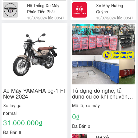
Hệ Thống Xe Máy
Xe Máy Hương
Phúc Tiến Phát
Quỳnh
13/07/2024 lúc 08:47
13/07/2024 lúc 08:47
Quận Tân Phú, TP. Hồ
Huyện Tiên Du, Bắc
Chí Minh
Ninh
Xe Máy YAMAHA pg-1 FI
Tủ đựng đồ nghề, tủ
New 2024
dụng cụ cơ khí chuyên
dụng trong sửa chữa bảo
Xe tay ga
Mô tô, xe máy
dưỡng xe
normal
0
₫
31.000.000
₫
Đã Bán 0
Đã Bán 6
Hải Yến