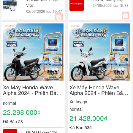
Việt
24/05/2026 lúc 15:33
02/06/2026 lúc 15:47
Xe Máy Honda Wave
Xe Máy Honda Wave
Alpha 2024 - Phiên Bản
Alpha 2024 - Phiên Bản
Đặc Biệt
Tiêu Chuẩn
Xe tay ga
normal
normal
22.298.000
₫
21.428.000
₫
Đã Bán 28
Đã Bán 535
HEAD Hoàng Việt