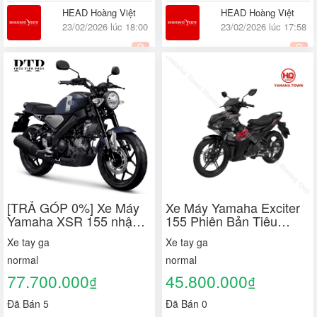
HEAD Hoàng Việt
HEAD Hoàng Việt
23/02/2026 lúc 18:00
23/02/2026 lúc 17:58
Quận 8, TP. Hồ Chí Minh
Quận 8, TP. Hồ Chí Minh
[TRẢ GÓP 0%] Xe Máy
Xe Máy Yamaha Exciter
Yamaha XSR 155 nhập
155 Phiên Bản Tiêu
khẩu Indonesia (2 Màu)
Chuẩn Mới - Chính Hãng
Xe tay ga
Xe tay ga
YAMAHA
normal
normal
77.700.000
45.800.000
₫
₫
Đã Bán 5
Đã Bán 0