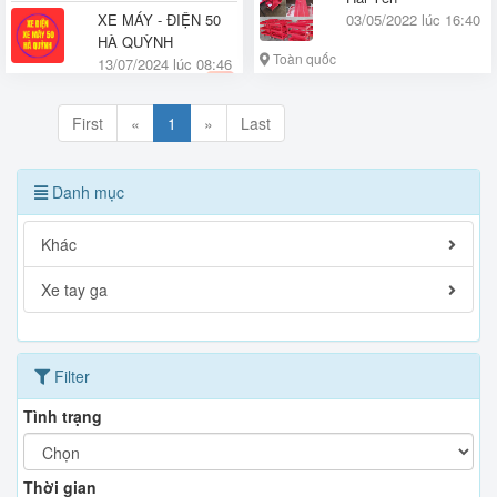
XE MÁY - ĐIỆN 50
03/05/2022 lúc 16:40
HÀ QUỲNH
Toàn quốc
13/07/2024 lúc 08:46
Quận Đống Đa, Hà Nội
First
«
1
»
Last
Danh mục
Khác
Xe tay ga
Filter
Tình trạng
Thời gian