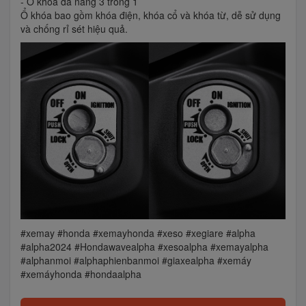
- Ổ khóa đa năng 3 trong 1
Ổ khóa bao gồm khóa điện, khóa cổ và khóa từ, dễ sử dụng
và chống rỉ sét hiệu quả.
#xemay #honda #xemayhonda #xeso #xegiare #alpha
#alpha2024 #Hondawavealpha #xesoalpha #xemayalpha
#alphanmoi #alphaphienbanmoi #giaxealpha #xemáy
#xemáyhonda #hondaalpha