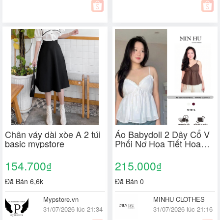
Chân váy dài xòe A 2 túi
Áo Babydoll 2 Dây Cổ V
basic mypstore
Phối Nơ Họa Tiết Hoa
Cúc Đục Lỗ MINHU
CLOTHES Có Freesize
154.700
215.000
₫
₫
và Bigsize [A02]
Đã Bán 6,6k
Đã Bán 0
Mypstore.vn
MINHU CLOTHES
31/07/2026 lúc 21:34
31/07/2026 lúc 21:16