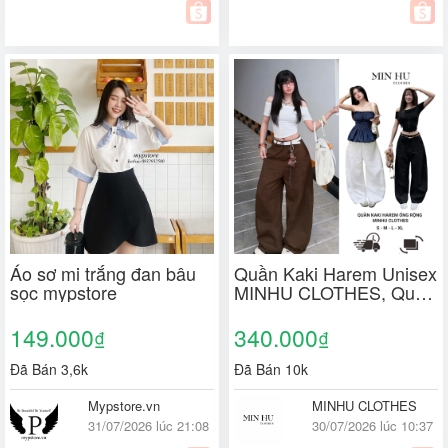
Áo sơ mi trắng đan bâu
Quần Kaki Harem Unisex
sọc mypstore
MINHU CLOTHES, Quần
Kaki Dáng Rộng Lưng
Thun Co Giãn [Q01]
149.000
340.000
₫
₫
Đã Bán 3,6k
Đã Bán 10k
Mypstore.vn
MINHU CLOTHES
31/07/2026 lúc 21:08
30/07/2026 lúc 10:37