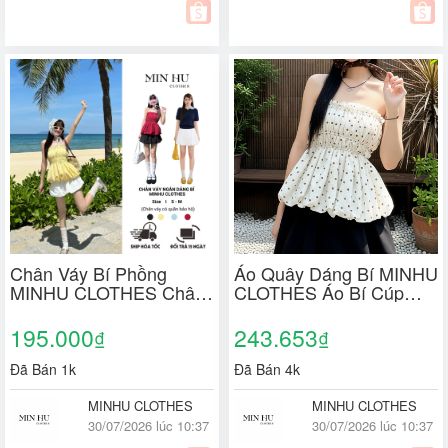
Chân Váy Bí Phồng
Áo Quây Dáng Bí MINHU
MINHU CLOTHES Chân
CLOTHES Áo Bí Cúp
Váy Ngắn Lưng Chun
Ngực Chất Gió Sần Dáng
Kèm Quần Bảo Hộ,
Bồng Sang Chảnh [A01]
195.000
243.653
₫
₫
Freesize và Bigsize
[CV01]
Đã Bán 1k
Đã Bán 4k
MINHU CLOTHES
MINHU CLOTHES
30/07/2026 lúc 10:37
30/07/2026 lúc 10:37