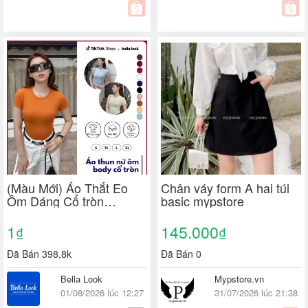
(Màu Mới) Áo Thắt Eo
Chân váy form A hai túi
Ôm Dáng Cổ tròn
basic mypstore
BellaLook Cotton Trơn
Women S M L XL XXL-
1
145.000
₫
₫
315
Đã Bán 398,8k
Đã Bán 0
Bella Look
Mypstore.vn
01/08/2026 lúc 12:27
31/07/2026 lúc 21:38