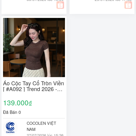
Áo Cộc Tay Cổ Tròn Viền
[ #A092 ] Trend 2026 -
Chất Liệu Rib Dệt Sợi
Kiểu Texture, Mát Mẻ Co
139.000
₫
Giãn, Thấm Hút Mồ Hôi
Tốt
Đã Bán 0
COCOLEN VIỆT
NAM
27/07/2026 lúc 15:26