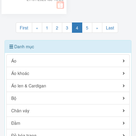
First
«
1
2
3
4
5
»
Last
Danh mục
Áo
Áo khoác
Áo len & Cardigan
Bộ
Chân váy
Đầm
Đồ hóa trang