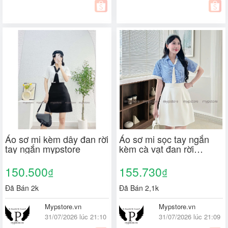
Áo sơ mi kèm dây đan rời
Áo sơ mi sọc tay ngắn
tay ngắn mypstore
kèm cà vạt đan rời
Mypstore
150.500
155.730
₫
₫
Đã Bán 2k
Đã Bán 2,1k
Mypstore.vn
Mypstore.vn
31/07/2026 lúc 21:10
31/07/2026 lúc 21:09