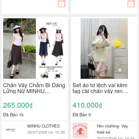
Chân Váy Chấm Bi Dáng
Set áo tơ lệch vai kèm
Lửng Nữ MINHU
tag cài chân váy ren
CLOTHES Màu Nâu
sóng sang xịn ăn cưới dự
Vintage - Chân Váy Cạp
tiệc xinh hết nấc hàng xịn
265.000
410.000
₫
₫
Cao Công Sở Đi Học Đi
2lớp
Chơi [CV04]
Đã Bán 1k
Đã Bán 0
MINHU CLOTHES
Hiin clothing- Váy
30/07/2026 lúc 10:36
thiết kế
30/07/2026 lúc 10:34