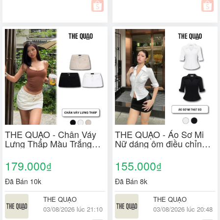
THE QUẠO - Chân Váy
THE QUẠO - Áo Sơ Mi
Lưng Thấp Màu Trắng
Nữ dáng ôm điều chỉnh
Dáng Ôm Nhẹ Có Quần
thắt eo Tay Lỡ
Trong N0601_739
S2810_725
179.000
155.000
₫
₫
Đã Bán 10k
Đã Bán 8k
THE QUẠO
THE QUẠO
03/08/2026 lúc 21:10
03/08/2026 lúc 20:48