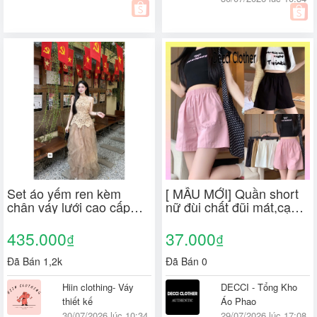
Set áo yếm ren kèm
[ MẪU MỚI] Quần short
chân váy lưới cao cấp
nữ đùi chất đũi mát,cạp
thiết kế váy dự tiệc dáng
bo chun co giãn có túi 2
dài sang chảnh ăn
bên thoải mái mặc mùa
435.000
37.000
₫
₫
cưới,sinh nhật,dạ hội
hè
Đã Bán 1,2k
Đã Bán 0
Hiin clothing- Váy
DECCI - Tổng Kho
thiết kế
Áo Phao
30/07/2026 lúc 10:34
29/07/2026 lúc 17:08