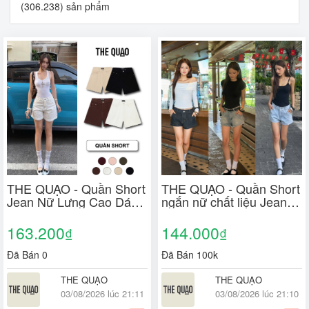
(306.238) sản phẩm
THE QUẠO - Quần Short
THE QUẠO - Quần Short
Jean Nữ Lưng Cao Dáng
ngắn nữ chất liệu Jean
Chữ A có nhiều màu
mềm dáng ngắn trên gối
R2404_430
phong cách S2208_705
163.200
144.000
₫
₫
Đã Bán 0
Đã Bán 100k
THE QUẠO
THE QUẠO
03/08/2026 lúc 21:11
03/08/2026 lúc 21:10