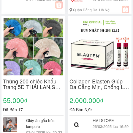
Quận Đống Đa, Hà Nội
Thùng 200 chiếc Khẩu
Collagen Elasten Giúp
Trang 5D THÁI LAN,SKY
Da Căng Mịn, Chống Lão
MASK CAREION Kháng
Hóa, Tóc Chắc Khỏe, 28
Khuẩn
ống x 25ml
55.000
2.000.000
₫
₫
Đã Bán 171
Đã Bán 6,9k
Giáy ăn gấu trúc
HMI STORE
lampure
26/03/2025 lúc 16:59
07/04/2025 lúc 20:22