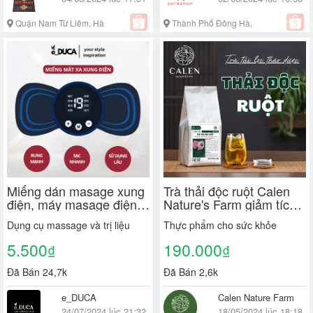
Quận Nam Từ Liêm, Hà
Thành Phố Đông Hà,
Nội
Quảng Trị
Miếng dán masage xung
Trà thải độc ruột Calen
điện, máy masage điện
Nature's Farm giảm tích
thông minh, chân, cổ,
tụ axti uric, ngăn ngừa
Dụng cụ massage và trị liệu
Thực phẩm cho sức khỏe
vai, gáy 10 chế độ rung
gout và thông ruột nhuận
masage xoa bóp giảm
tràng bịch 30 lọc
5.500
190.000
₫
₫
đau.
Đã Bán 24,7k
Đã Bán 2,6k
e_DUCA
Calen Nature Farm
24/07/2024 lúc 21:32
18/05/2024 lúc 18:18