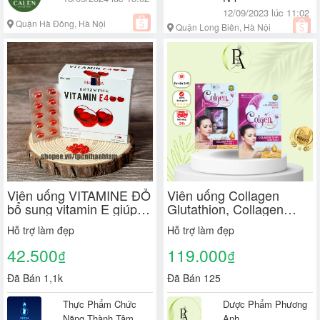
12/09/2023 lúc 11:02
Quận Hà Đông, Hà Nội
Quận Long Biên, Hà Nội
Viên uống VITAMINE ĐỎ
Viên uống Collagen
bổ sung vitamin E giúp
Glutathion, Collagen
làm đẹp da, trắng da, hồi
Glutathion 400mg,
Hỗ trợ làm đẹp
Hỗ trợ làm đẹp
phục da nhăn nheo- Hộp
COLGEN EXTRA, iảm
100 viên
thâm nám, sạm da- Hộp
42.500
119.000
₫
₫
30 viên
Đã Bán 1,1k
Đã Bán 125
Thực Phẩm Chức
Dược Phẩm Phương
Năng Thành Tâm
Anh