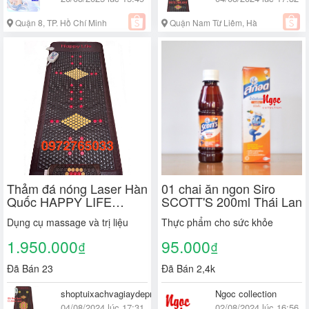
Quận 8, TP. Hồ Chí Minh
Quận Nam Từ Liêm, Hà
Nội
Thảm đá nóng Laser Hàn
01 chai ăn ngon Siro
Quốc HAPPY LIFE
SCOTT'S 200ml Thái Lan
80x190cm giảm đau lưng
Dụng cụ massage và trị liệu
Thực phẩm cho sức khỏe
xương khớp toàn thân,
đau thoát vị đĩa đệm
1.950.000
95.000
₫
₫
Đã Bán 23
Đã Bán 2,4k
shoptuixachvagiaydepnu
Ngoc collection
04/08/2024 lúc 17:31
02/08/2024 lúc 16:56