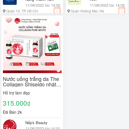
11/06/2023 lúc 14:02
11/06/2023 lúc 14:02
Quận 10, TP. Hồ Chí
Quận Hoàng Mai, Hà
Minh
Nội
Nước uống trắng da The
Collagen Shiseido nhật
bản - Pure White hộp 10
Hỗ trợ làm đẹp
lọ
315.000
₫
Đã Bán 2k
Nếp's Beauty
11/06/2023 lúc 14:01