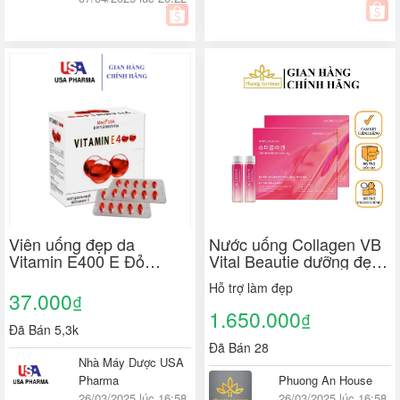
Viên uống đẹp da
Nước uống Collagen VB
Vitamin E400 E Đỏ
Vital Beautie dưỡng đẹp
4000mcg, Aloe vera
trắng da
Hỗ trợ làm đẹp
500mg - Hộp 100 viên
37.000
₫
1.650.000
₫
Đã Bán 5,3k
Đã Bán 28
Nhà Máy Dược USA
Pharma
Phuong An House
26/03/2025 lúc 16:58
26/03/2025 lúc 16:58