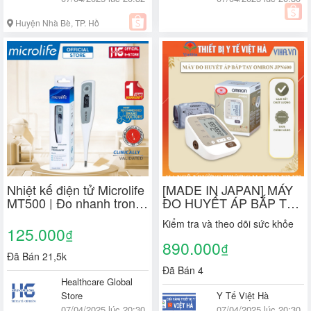
Huyện Nhà Bè, TP. Hồ
Chí Minh
Nhiệt kế điện tử Microlife
[MADE IN JAPAN] MÁY
MT500 | Đo nhanh trong
ĐO HUYẾT ÁP BẮP TAY
30 giây, thương hiệu
TỰ ĐỘNG OMRON
Kiểm tra và theo dõi sức khỏe
Thụy Sỹ - Bảo hành trọn
JPN600 HÀNG NHẬP
125.000
₫
đời
KHẨU NHẬT BẢN
890.000
₫
CHÍNH HÃNG BH 5 NĂM
Đã Bán 21,5k
Đã Bán 4
Healthcare Global
Store
Y Tế Việt Hà
07/04/2025 lúc 20:30
07/04/2025 lúc 20:30