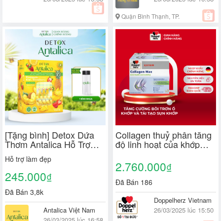
Quận Bình Thạnh, TP.
Hồ Chí Minh
[Tặng bình] Detox Dứa
Collagen thuỷ phân tăng
Thơm Antalica Hỗ Trợ
độ linh hoạt của khớp
Sáng Da, Cung Cấp
Doppelherz Collagen
Hỗ trợ làm đẹp
Vitamin C Hộp 3g x 20
Max (Hộp 30 ống)
2.760.000
₫
gói
245.000
₫
Đã Bán 186
Đã Bán 3,8k
Doppelherz Vietnam
Antalica Việt Nam
26/03/2025 lúc 15:50
26/03/2025 lúc 16:58