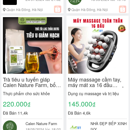
Quận Hà Đông, Hà Nội
Quận Hà Đông, Hà Nội
Trà tiêu u tuyến giáp
Máy massage cầm tay,
Calen Nature Farm, bổ
máy mát xa 16 đầu
sung i ốt, giảm sưng cổ
massage toàn thân , CỔ
Thực phẩm cho sức khỏe
Dụng cụ massage và trị liệu
bướu cổ tăng cường đề
VAI GÁY giúp giảm nhức
kháng hậu phẫu thuật
mỏi cơ BH 12TH
220.000
145.000
₫
₫
Đã Bán 11,4k
Đã Bán 4,6k
Calen Nature Farm
NHÀ ĐẸP BẾP XINH
18/05/2024 lúc 18:02
IVY