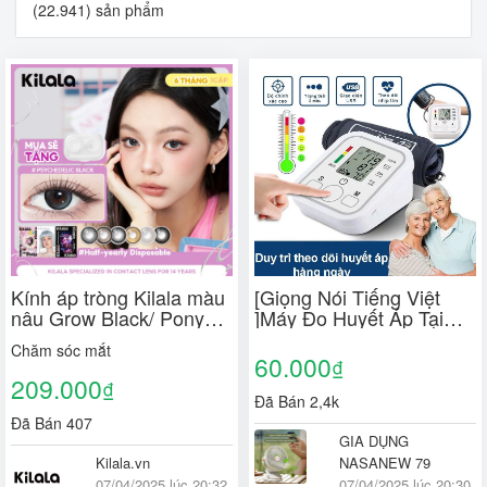
(22.941) sản phẩm
Kính áp tròng Kilala màu
[Giọng Nói Tiếng Việt
nâu Grow Black/ Pony
]Máy Đo Huyết Áp Tại
Pink Purple/ Psychedelic
Nhà,Đo Nhịp Tim Điện
Chăm sóc mắt
Black DIA 14.2 14.5mm
Tử Bắp Tay,chính xác và
60.000
₫
lens cận 6 tháng có độ 0-
truyền kết quả đo qua
209.000
₫
7
giọng nói
Đã Bán 2,4k
Đã Bán 407
GIA DỤNG
Kilala.vn
NASANEW 79
07/04/2025 lúc 20:32
07/04/2025 lúc 20:30