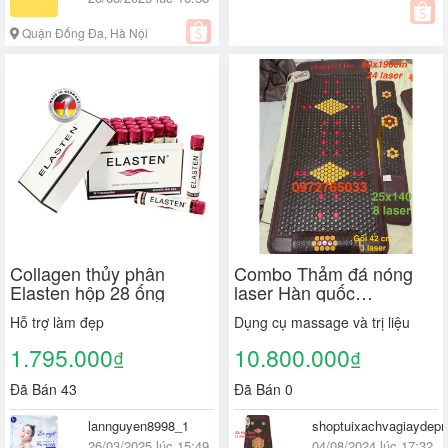
Quận Đống Đa, Hà Nội
Collagen thủy phân
Combo Thảm đá nóng
Elasten hộp 28 ống
laser Hàn quốc
80x190cm kèm Gối và
Hỗ trợ làm đẹp
Dụng cụ massage và trị liệu
Đai Đá HAPPY LIFE
1.795.000
10.800.000
₫
₫
Đã Bán 43
Đã Bán 0
lannguyen8998_1
shoptuixachvagiaydep
26/03/2025 lúc 15:49
04/08/2024 lúc 17:32