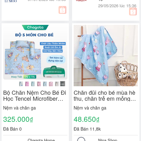
29/05/2026 lúc 15:36
Bộ Chăn Nệm Cho Bé Đi
Chăn đũi cho bé mùa hè
Học Tencel Microfiber
thu, chăn trẻ em mỏng
size 75x115cm Chagota
đắp điều hòa, mền cho
Nệm và chăn ga
Nệm và chăn ga
Bedding Nhỏ Gọn Gấp
bé đi học
Gọn Tiện Lợi Kèm Túi
325.000
48.650
₫
₫
Tiện Lợi
Đã Bán 0
Đã Bán 11,8k
Chagota Home
Nina Shop