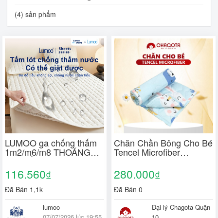
(4) sản phẩm
LUMOO ga chống thấm
Chăn Chần Bông Cho Bé
1m2/m6/m8 THOÁNG
Tencel Microfiber
KHÍ MỀM MẠI Cho bé
CHAGOTA, Thông
Có vỏ gối
Thoáng Mọi Mùa, Công
116.560
280.000
₫
₫
Năng Vải Thấm Hút Tốt
80x120cm 120x160cm
Đã Bán 1,1k
Đã Bán 0
lumoo
Đại lý Chagota Quận
07/07/2026 lúc 19:55
10