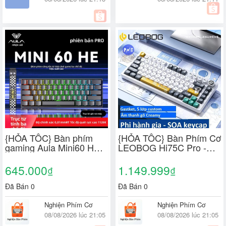
{HỎA TỐC} Bàn phím
{HỎA TỐC} Bàn Phím Cơ
gaming Aula Mini60 HE
LEOBOG Hi75C Pro -
Pro có Led - 3 Modes -
Khung Nhôm, 3 Mode
8K Polling Rates
Kết Nối, Mạch Xuôi, Có
645.000
1.149.999
₫
₫
Núm Xoay
Đã Bán 0
Đã Bán 0
Nghiện Phím Cơ
Nghiện Phím Cơ
08/08/2026 lúc 21:05
08/08/2026 lúc 21:05