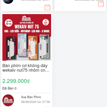
Bàn phím cơ không dây
wekaiv nut75 nhôm cnc
,3 mode, núm xoay,
polling rate 8k ,kết nối
2.299.000
₫
via,mạch xuôi , hotswap,
led rgb
Đã Bán 0
Vua Bàn Phím
08/08/2026 lúc 07:58