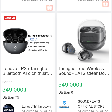
Lenovo LP25 Tai nghe
Tai nghe True Wireless
Bluetooth AI dịch thuật
SoundPEATS Clear Dot
thời gian thực đa ngôn
Trong Suốt | Bass Mạnh
normal
ngữ, Âm thanh Hi-Fi, Trợ
Mẽ | Pin 27 Tiếng |
549.000
₫
lý giọng nói thông minh,
Bluetooth 5.3
349.000
₫
Bluetooth 5.4
Đã Bán 0
Đã Bán 75
SOUNDPEATS
LenovoThinkplus.vn
OFFICIAL STORE
08/08/2026 lúc 08:01
08/08/2026 lúc 08:00