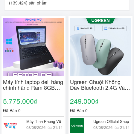
(139.424) sản phẩm
Máy tính laptop dell hàng
Ugreen Chuột Không
chính hãng Ram 8GB
Dây Bluetooth 2.4G Và
Intel Core i5 - i7 ổ SSD
5G 4000 DPI Cho
256GB màn 14", 15.6 -
MacBook Tablet Laptop
5.775.000
249.000
₫
₫
Tặng kèm túi đựng
PC
Đã Bán 0
Đã Bán 0
Máy Tính Phong Vũ
Ugreen Official Shop
08/08/2026 lúc 21:14
08/08/2026 lúc 21:14