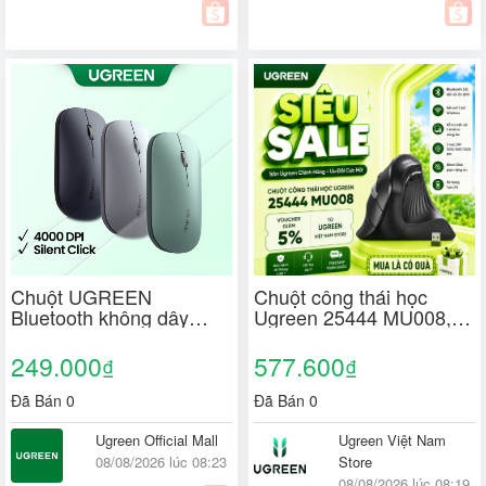
Chuột UGREEN
Chuột công thái học
Bluetooth không dây
Ugreen 25444 MU008,
2.4G và 5G Mô hình kép
Bluetooth 5.0 + USB
Chuột im lặng 4000 DPI
2.4GHz, DPI
249.000
577.600
₫
₫
Tay trái phải cho máy
1000/1600/2000/4000
tính bảng MacBook Máy
Pin AA
Đã Bán 0
Đã Bán 0
tính xách tay PC
Ugreen Official Mall
Ugreen Việt Nam
08/08/2026 lúc 08:23
Store
08/08/2026 lúc 08:19