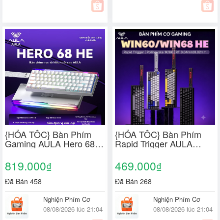
{HỎA TỐC} Bàn Phím
{HỎA TỐC} Bàn Phím
Gaming AULA Hero 68
Rapid Trigger AULA
HE | Rapid Trigger
WIN60/ WIN68 - Switch
0.01mm, Polling Rate
Từ Tính Hall Effect
819.000
469.000
₫
₫
8000Hz, SOCD Cho
Game Thủ Valorant CS
Đã Bán 458
Đã Bán 268
Nghiện Phím Cơ
Nghiện Phím Cơ
08/08/2026 lúc 21:04
08/08/2026 lúc 21:04