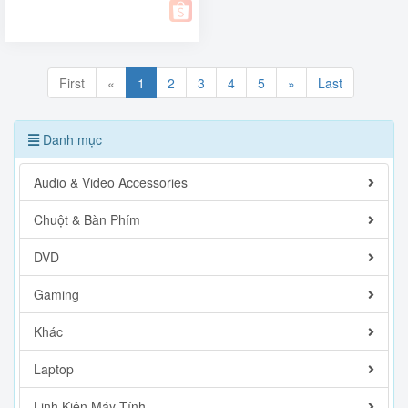
First
«
1
2
3
4
5
»
Last
Danh mục
Audio & Video Accessories
Chuột & Bàn Phím
DVD
Gaming
Khác
Laptop
Linh Kiện Máy Tính