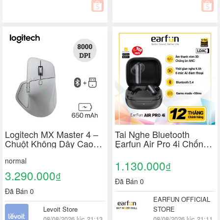
Logitech MX Master 4 –
Tai Nghe Bluetooth
Chuột Không Dây Cao
Earfun Air Pro 4i Chống
Cấp Cho Dân Văn
Ồn Chủ Động 50db Âm
normal
Phòng, Designer Và Lập
Thanh Hi-Res LDAC Pin
1.130.000
₫
Trình Viên
40H
3.290.000
₫
Đã Bán 0
Đã Bán 0
EARFUN OFFICIAL
Levoit Store
STORE
08/08/2026 lúc 21:13
08/08/2026 lúc 21:11