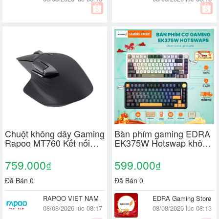
Chuột không dây Gaming
Bàn phím gaming EDRA
Rapoo MT760 Kết nối
EK375W Hotswap không
Wireless / Bluetooth/Dây
dây, EK375V2 có dây,
(Pin sạc:800mAh,101g
Linear Switch, BH Chính
759.000
599.000
₫
₫
,4000DPI )
hãng 2 năm
Đã Bán 0
Đã Bán 0
RAPOO VIET NAM
EDRA Gaming Store
08/08/2026 lúc 08:17
08/08/2026 lúc 08:13