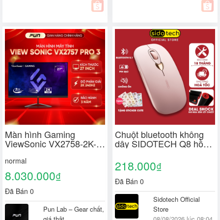
Màn hình Gaming
Chuột bluetooth không
ViewSonic VX2758-2K-
dây SIDOTECH Q8 hồng
PRO 27" 2K - Nano IPS -
cute silent chống ồn pin
normal
Fast IPS, 180Hz - 185Hz
sạc BT5.1 có chỉnh DPI
218.000
₫
- 240Hz - Mới 100%
cho laptop ipad táo
8.030.000
₫
macbook
Đã Bán 0
Đã Bán 0
Sidotech Official
Pun Lab – Gear chất,
Store
giá thật.
08/08/2026 lúc 08:04