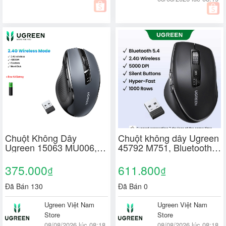
Chuột Không Dây
Chuột không dây Ugreen
Ugreen 15063 MU006, 6
45792 M751, Bluetooth
nút im lặng 5 Cấp Độ
5.4 & Wirelless 2.4GHz
4000DPI 2.4G (Tặng kèm
5000DPI 5 cấp độ KEM 2
375.000
611.800
₫
₫
Pin)
PIN
Đã Bán 130
Đã Bán 0
Ugreen Việt Nam
Ugreen Việt Nam
Store
Store
08/08/2026 lúc 08:18
08/08/2026 lúc 08:18