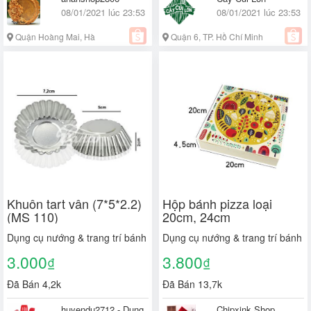
08/01/2021 lúc 23:53
08/01/2021 lúc 23:53
Quận Hoàng Mai, Hà
Quận 6, TP. Hồ Chí Minh
Nội
Khuôn tart vân (7*5*2.2)
Hộp bánh pizza loại
(MS 110)
20cm, 24cm
Dụng cụ nướng & trang trí bánh
Dụng cụ nướng & trang trí bánh
3.000
3.800
₫
₫
Đã Bán 4,2k
Đã Bán 13,7k
huyendu2712 - Dụng
Chipxink Shop