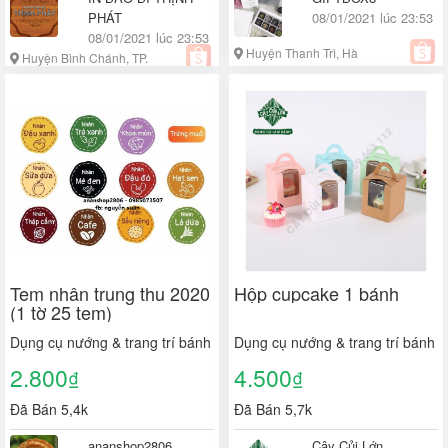
PHÁT
08/01/2021 lúc 23:53
08/01/2021 lúc 23:53
Huyện Thanh Trì, Hà
Huyện Bình Chánh, TP.
Nội
Hồ Chí Minh
Tem nhân trung thu 2020
Hộp cupcake 1 bánh
(1 tờ 25 tem)
Dụng cụ nướng & trang trí bánh
Dụng cụ nướng & trang trí bánh
2.800
4.500
₫
₫
Đã Bán 5,4k
Đã Bán 5,7k
ananshop2806
Cây Củi Lớn