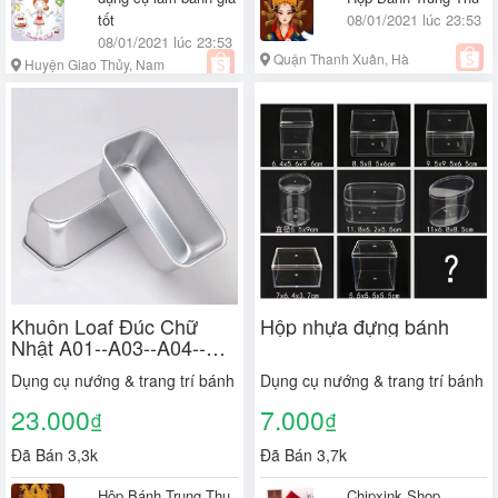
tốt
08/01/2021 lúc 23:53
08/01/2021 lúc 23:53
Quận Thanh Xuân, Hà
Huyện Giao Thủy, Nam
Nội
Định
Khuôn Loaf Đúc Chữ
Hộp nhựa đựng bánh
Nhật A01--A03--A04--
A05
Dụng cụ nướng & trang trí bánh
Dụng cụ nướng & trang trí bánh
23.000
7.000
₫
₫
Đã Bán 3,3k
Đã Bán 3,7k
Hộp Bánh Trung Thu
Chipxink Shop