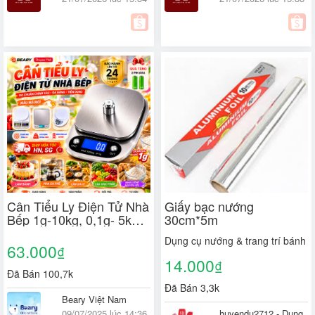
Cân Tiểu Ly Điện Tử Nhà
Giấy bạc nướng
Bếp 1g-10kg, 0,1g- 5kg
30cm*5m
METIS Độ Chính Xác
Dụng cụ nướng & trang trí bánh
Cao, Chất Liệu Hợp Kim
63.000
₫
Thép Bền Bỉ Tặng Kèm 2
14.000
₫
pin
Đã Bán 100,7k
Đã Bán 3,3k
Beary Việt Nam
09/07/2025 lúc 14:36
huyendu2712 - Dụng