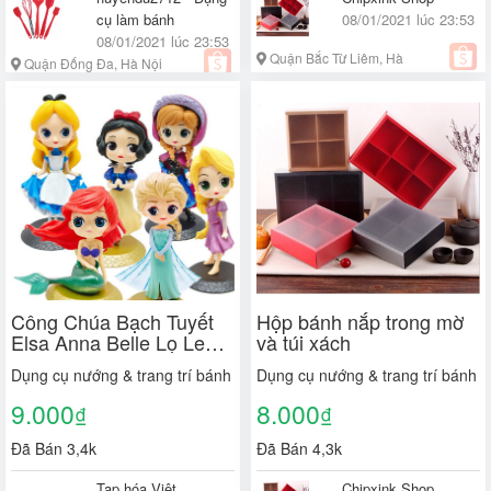
cụ làm bánh
08/01/2021 lúc 23:53
08/01/2021 lúc 23:53
Quận Bắc Từ Liêm, Hà
Quận Đống Đa, Hà Nội
Nội
Công Chúa Bạch Tuyết
Hộp bánh nắp trong mờ
Elsa Anna Belle Lọ Lem
và túi xách
Alice Nàng Tiên Cá trang
Dụng cụ nướng & trang trí bánh
Dụng cụ nướng & trang trí bánh
trí bánh
9.000
8.000
₫
₫
Đã Bán 3,4k
Đã Bán 4,3k
Tạp hóa Việt
Chipxink Shop