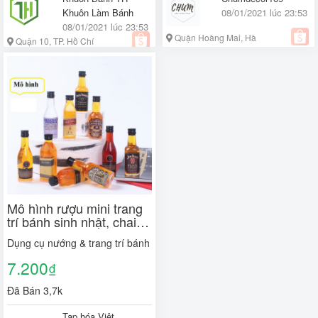
Khuôn Làm Bánh
08/01/2021 lúc 23:53
08/01/2021 lúc 23:53
Quận Hoàng Mai, Hà
Quận 10, TP. Hồ Chí
Nội
Minh
Mô hình rượu mini trang
trí bánh sinh nhật, chai
rượu mô hình
Dụng cụ nướng & trang trí bánh
7.200
₫
Đã Bán 3,7k
Tạp hóa Việt