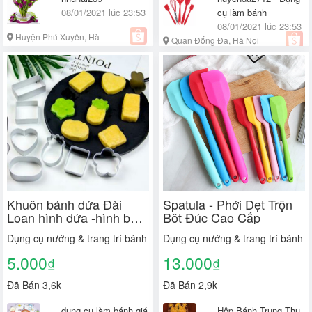
08/01/2021 lúc 23:53
cụ làm bánh
08/01/2021 lúc 23:53
Huyện Phú Xuyên, Hà
Quận Đống Đa, Hà Nội
Nội
Khuôn bánh dứa Đài
Spatula - Phới Dẹt Trộn
Loan hình dứa -hình ban
Bột Đúc Cao Cấp
mai
Dụng cụ nướng & trang trí bánh
Dụng cụ nướng & trang trí bánh
5.000
13.000
₫
₫
Đã Bán 3,6k
Đã Bán 2,9k
dụng cụ làm bánh giá
Hộp Bánh Trung Thu