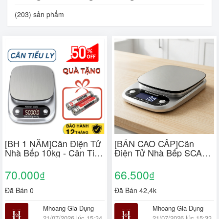
(203) sản phẩm
[BH 1 NĂM]Cân Điện Tử
[BẢN CAO CẤP]Cân
Nhà Bếp 10kg - Cân Tiểu
Điện Tử Nhà Bếp SCALE
Ly Điện Tử Siêu Chính
MAX 10kg, Cân tiểu ly có
Xác - Tích Hợp Trừ Bì
độ chính xác cao, Cân
70.000
66.500
₫
₫
[Tặng 2 Pin AAA]
tiểu ly điện tử TẶNG KÈM
2 PIN
Đã Bán 0
Đã Bán 42,4k
Mhoang Gia Dụng
Mhoang Gia Dụng
21/07/2026 lúc 15:34
21/07/2026 lúc 15:33