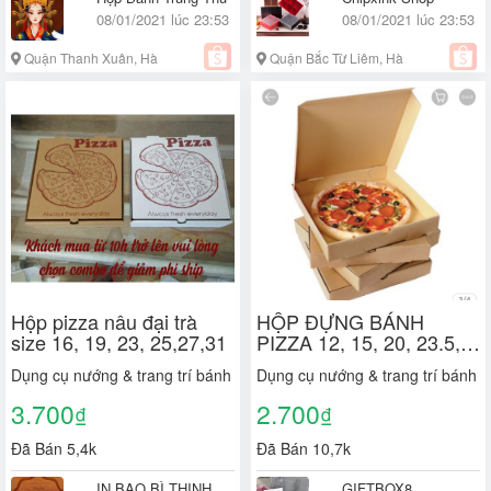
08/01/2021 lúc 23:53
08/01/2021 lúc 23:53
Quận Thanh Xuân, Hà
Quận Bắc Từ Liêm, Hà
Nội
Nội
Hộp pizza nâu đại trà
HỘP ĐỰNG BÁNH
size 16, 19, 23, 25,27,31
PIZZA 12, 15, 20, 23.5,
27 cm
Dụng cụ nướng & trang trí bánh
Dụng cụ nướng & trang trí bánh
3.700
2.700
₫
₫
Đã Bán 5,4k
Đã Bán 10,7k
IN BAO BÌ THỊNH
GIFTBOX8