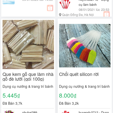
cụ làm bánh
08/01/2021 lúc 23:53
Quận Đống Đa, Hà Nội
Que kem gỗ que làm nhà
Chổi quét silicon rời
gỗ đè lưỡi (gói 100g)
Dụng cụ nướng & trang trí bánh
Dụng cụ nướng & trang trí bánh
5.445
8.000
₫
₫
Đã Bán 3,7k
Đã Bán 3,2k
nhuhai289
huyendu2712 - Dụng