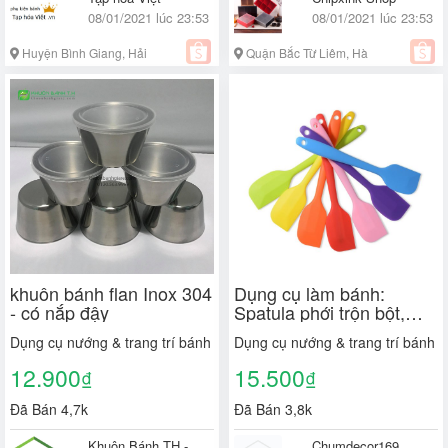
08/01/2021 lúc 23:53
08/01/2021 lúc 23:53
Huyện Bình Giang, Hải
Quận Bắc Từ Liêm, Hà
Dương
Nội
khuôn bánh flan Inox 304
Dụng cụ làm bánh:
- có nắp đậy
Spatula phới trộn bột,
phới dẹt silicon
Dụng cụ nướng & trang trí bánh
Dụng cụ nướng & trang trí bánh
12.900
15.500
₫
₫
Đã Bán 4,7k
Đã Bán 3,8k
Khuôn Bánh TH -
Chumdecor169