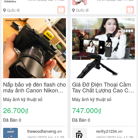
Quốc tế
Quốc tế
Nắp bảo vệ đèn flash cho
Giá Đỡ Điện Thoại Cầm
máy ảnh Canon Nikon
Tay Chất Lượng Cao Cho
Sony
Dji Osmo Pocket 1 & 2
Máy ảnh kỹ thuật số
Máy ảnh kỹ thuật số
26.700
747.000
₫
₫
Đã Bán 0
Đã Bán 0
thewoodfameing.vn
renfiy21234.vn
19/01/2022 lúc 11:35
19/01/2022 lúc 11:35