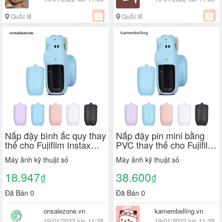
Quốc tế
Quốc tế
Nắp đậy bình ắc quy thay
Nắp đậy pin mini bằng
thế cho Fujifilm Instax
PVC thay thế cho Fujifilm
Mini 11 Jelly Ozvn Mini11
Instax Mini 11
Máy ảnh kỹ thuật số
Máy ảnh kỹ thuật số
18.947
38.600
₫
₫
Đã Bán 0
Đã Bán 0
onsalezone.vn
kamembelling.vn
19/01/2022 lúc 11:35
19/01/2022 lúc 11:35