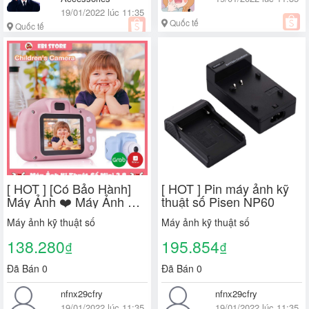
19/01/2022 lúc 11:35
Quốc tế
Quốc tế
[ HOT ] [Có Bảo Hành]
[ HOT ] Pin máy ảnh kỹ
Máy Ảnh ❤️ Máy Ảnh Kĩ
thuật số Pisen NP60
Thuật Số 2.0 Inch 1080P
Máy ảnh kỹ thuật số
Máy ảnh kỹ thuật số
Dùng Thẻ Nhớ Sử Dụng
Ngôn Ngữ Tiếng Anh ❤️
138.280
195.854
₫
₫
Đã Bán 0
Đã Bán 0
nfnx29cfry
nfnx29cfry
19/01/2022 lúc 11:35
19/01/2022 lúc 11:35