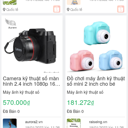
Quốc tế
Quốc tế
Camera kỹ thuật số màn
Đồ chơi máy ảnh kỹ thuật
hình 2.4 inch 1080p 16X
số mini 2 inch cho bé
chất lượng cao
Máy ảnh kỹ thuật số
Máy ảnh kỹ thuật số
570.000
181.272
₫
₫
Đã Bán 0
Đã Bán 0
aurora2.vn
raiseing.vn
19/01/2022 lúc 11:36
19/01/2022 lúc 11:36