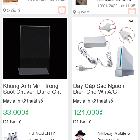
19/01/2022 lúc 11:35
Quốc tế
Quốc tế
Khung Ảnh Mini Trong
Dây Cáp Sạc Nguồn
Suốt Chuyên Dụng Cho
Điện Cho Wii A/C
Fujifilm Instax
Máy ảnh kỹ thuật số
Máy ảnh kỹ thuật số
33.000
124.000
₫
₫
Đã Bán 0
Đã Bán 0
RISINGSUNTY
Nikibaby Mobile &
Home & Living
Accessories