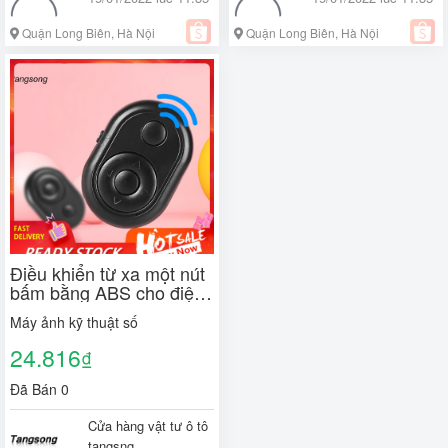
Quận Long Biên, Hà Nội
Quận Long Biên, Hà Nội
Điều khiển từ xa một nút
bấm bằng ABS cho điện
thoại
Máy ảnh kỹ thuật số
24.816
₫
Đã Bán 0
Cửa hàng vật tư ô tô
tangsng