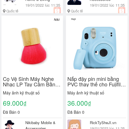
19/01/2022 lúc 11:35
19/01/2022 lúc 11:35
Quốc tế
Quốc tế
Cọ Vệ Sinh Máy Nghe
Nắp đậy pin mini bằng
Nhạc LP Tay Cầm Bằng
PVC thay thế cho Fujifilm
Gỗ Mềm
Instax Mini 11
Máy ảnh kỹ thuật số
Máy ảnh kỹ thuật số
69.000
36.000
₫
₫
Đã Bán 0
Đã Bán 0
Nikibaby Mobile &
RickTySheJI.vn
Accessories
19/01/2022 lúc 11:35