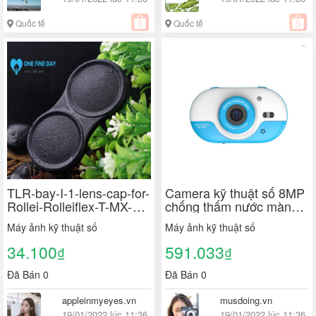
Quốc tế
Quốc tế
TLR-bay-I-1-lens-cap-for-
Camera kỹ thuật số 8MP
Rollei-Rolleiflex-T-MX-
chống thấm nước màn
Yashica-124-Minolta-
hình kép 2.4 Inch IPS HD
Máy ảnh kỹ thuật số
Máy ảnh kỹ thuật số
autocor B0N6 J0E0 L9S3
tự hẹn giờ cho bé 5s
T6Y9
34.100
591.033
₫
₫
Đã Bán 0
Đã Bán 0
appleinmyeyes.vn
musdoing.vn
19/01/2022 lúc 11:36
19/01/2022 lúc 11:36