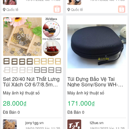
Quốc tế
Quốc tế
Set 20/40 Nút Thắt Lưng
Túi Đựng Bảo Vệ Tai
Túi Xách Cỡ 6/7/8.5mm
Nghe Sony/Sony WH-
Mini 4 Màu Chất Lượng
XB700 WH-XB900N WH-
Máy ảnh kỹ thuật số
Máy ảnh kỹ thuật số
Cao Diy
CH510 + b612
28.000
171.000
₫
₫
Đã Bán 0
Đã Bán 0
jony1gg.vn
t2tue.vn
19/01/2022 lúc 11:35
19/01/2022 lúc 11:35