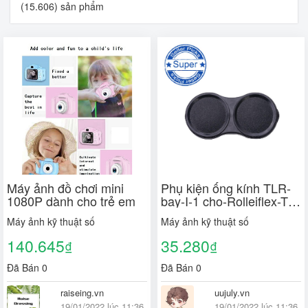
(15.606) sản phẩm
Máy ảnh đồ chơi mini
Phụ kiện ống kính TLR-
1080P dành cho trẻ em
bay-I-1 cho-Rolleiflex-T-
MX-Yashica-124-Minolta-
Máy ảnh kỹ thuật số
Máy ảnh kỹ thuật số
autocor C3C6 R1P8P
140.645
35.280
₫
₫
Đã Bán 0
Đã Bán 0
raiseing.vn
uujuly.vn
19/01/2022 lúc 11:36
19/01/2022 lúc 11:36