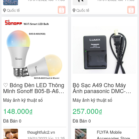
Quốc tế
Quốc tế
♡ Bóng Đèn LED Thông
Bộ Sạc A49 Cho Máy
Minh Sonoff B05-B-A60/
Ảnh panasonic DMC-
B02-B-A60 ☾Mặt Trăng
GF1 G1 G2 G10 GK
Máy ảnh kỹ thuật số
Máy ảnh kỹ thuật số
GH1 GF1GK DMW-
BLB13E /GK
148.000
257.000
₫
₫
Đã Bán 0
Đã Bán 0
thoughtfulc2.vn
FLYFA Mobile
19/01/2022 lúc 11:35
Accessories Store