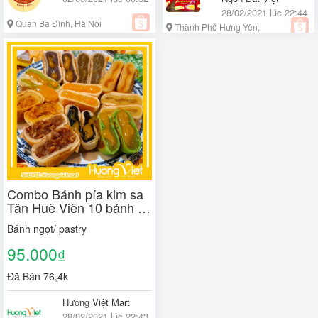
28/02/2021 lúc 22:44
Quận Ba Đình, Hà Nội
Thành Phố Hưng Yên,
Hưng Yên
Combo Bánh pía kim sa
Tân Huê Viên 10 bánh 10
vị khác nhau, bánh pía
Bánh ngọt/ pastry
Sóc Trăng mini, đồ ăn vặt
Sài Gòn [10 BÁNH]
95.000
₫
Đã Bán 76,4k
Hương Việt Mart
28/02/2021 lúc 22:43