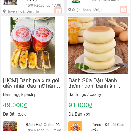
15/01/2025 lúc 17:09
Quận Hoàng Mai, Hà
Huyện Hoài Đức, Hà
Nội
Nội
[HCM] Bánh pía xưa gói
Bánh Sữa Đậu Nành
giấy nhân đậu mỡ hành
thơm ngon, bánh ăn
trứng muối Thành Hương
sáng, điểm tâm cho
Bánh ngọt/ pastry
Bánh ngọt/ pastry
350gr 4cái (thơm ngon
người bận rộn đầy đủ
không ngán, hương vị
dinh dưỡng mà không lo
49.000
91.000
₫
₫
độc lạ)
bị béo
Đã Bán 8,8k
Đã Bán 789
Bách Hoá Online 93
L'orea - Đồ Lót Cao
15/01/2025 lúc 17:09
Cấp