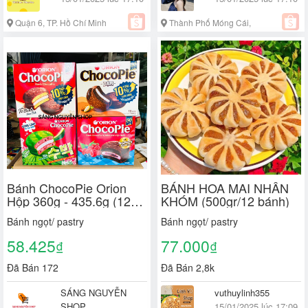
Quận 6, TP. Hồ Chí Minh
Thành Phố Móng Cái,
Quảng Ninh
Bánh ChocoPie Orion
BÁNH HOA MAI NHÂN
Hộp 360g - 435.6g (12
KHÓM (500gr/12 bánh)
chiếc)
Bánh ngọt/ pastry
Bánh ngọt/ pastry
58.425
77.000
₫
₫
Đã Bán 172
Đã Bán 2,8k
SÁNG NGUYỄN
vuthuylinh355
SHOP
15/01/2025 lúc 17:09