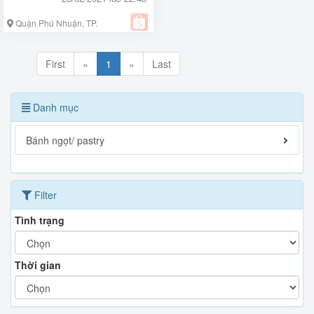
Quận Phú Nhuận, TP.
Hồ Chí Minh
First
«
1
»
Last
Danh mục
Bánh ngọt/ pastry
Filter
Tình trạng
Thời gian