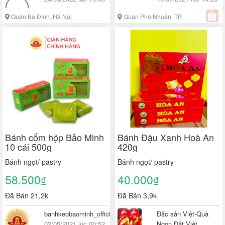
Quận Ba Đình, Hà Nội
Quận Phú Nhuận, TP.
Hồ Chí Minh
Bánh cốm hộp Bảo Minh
Bánh Đậu Xanh Hoà An
10 cái 500g
420g
Bánh ngọt/ pastry
Bánh ngọt/ pastry
58.500
40.000
₫
₫
Đã Bán 21,2k
Đã Bán 3,9k
banhkeobaominh_official_store
Đặc sản Việt-Quà
02/05/2021 lúc 00:52
Ngon Đất Việt