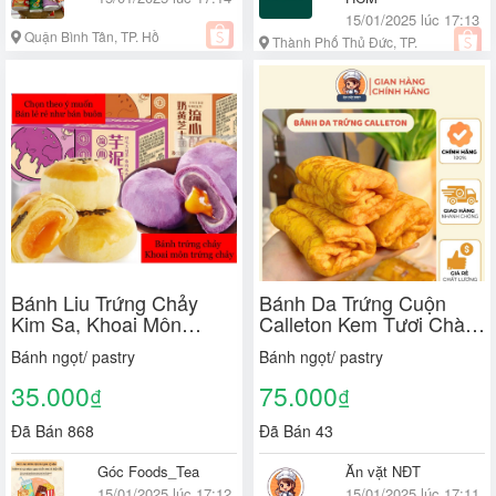
15/01/2025 lúc 17:13
Quận Bình Tân, TP. Hồ
Thành Phố Thủ Đức, TP.
Chí Minh
Hồ Chí Minh
Bánh Liu Trứng Chảy
Bánh Da Trứng Cuộn
Kim Sa, Khoai Môn
Calleton Kem Tươi Chà
Trứng Chảy, bánh
Bông Phô Mai Hàng
Bánh ngọt/ pastry
Bánh ngọt/ pastry
mochi,bánh trung thu,
Chuẩn Xịn Ông Đầu Bếp
chọn theo ý muốn, Bán lẻ
Bao Bì Nội Địa Trung
35.000
75.000
₫
₫
rẻ như bán buôn
Chính Hãng
Đã Bán 868
Đã Bán 43
Góc Foods_Tea
Ăn vặt NĐT
15/01/2025 lúc 17:12
15/01/2025 lúc 17:11