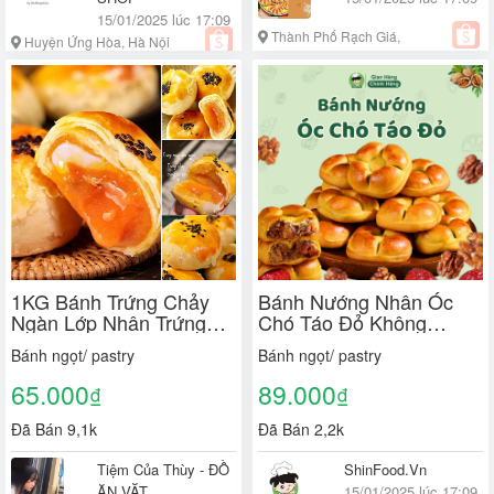
15/01/2025 lúc 17:09
Thành Phố Rạch Giá,
Huyện Ứng Hòa, Hà Nội
Kiên Giang
1KG Bánh Trứng Chảy
Bánh Nướng Nhân Óc
Ngàn Lớp Nhân Trứng
Chó Táo Đỏ Không
Muối Tan Chảy, Bánh
Đường Shin Food Mềm
Bánh ngọt/ pastry
Bánh ngọt/ pastry
Trứng Chảy Đài Loan, đồ
Thơm, Bánh Óc Chó Táo
ăn vặt Nội Địa
Đỏ Ít Calo Dưỡng Nhan,
65.000
89.000
₫
₫
Giảm Cân Healthy
Đã Bán 9,1k
Đã Bán 2,2k
Tiệm Của Thùy - ĐỒ
ShinFood.Vn
ĂN VẶT
15/01/2025 lúc 17:09