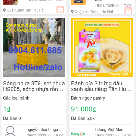
15/01/2025 lúc 17:08
Quận Bình Tân, TP. Hồ
Quận Hà Đông, Hà Nội
Chí Minh
Sóng nhựa 3T9, sọt nhựa
Bánh pía 2 trứng đậu
HS005, sóng nhựa rỗng,
xanh sầu riêng Tân Huê
sóng nhựa rỗng 3T9,
Viên 570g, bánh pía Sóc
Các loại bánh
Bánh ngọt/ pastry
sóng nhựa hở
Trăng Tân Huê Viên 2
trứng muối [TÚI 4 BÁNH]
1
91.000
₫
₫
Đã Bán 0
Đã Bán 5,8k
nguyễn thanh nga
Hương Việt Mart
26/05/2022 lúc 15:06
16/06/2021 lúc 14:26