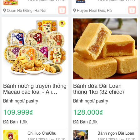
Quận Hà Đông, Hà Nội
Huyện Hoài Đức, Hà
Nội
Bánh nướng truyền thống
Bánh dứa Đài Loan
Macau các loại - Aji
thùng 1kg (32 chiếc)
Ichiban
Bánh ngọt/ pastry
Bánh ngọt/ pastry
109.999
128.000
₫
₫
Đã Bán 1,9k
Đã Bán 2,9k
ChiHuo ChuChu
Bánh ngon Đài Loan
15/01/2025 lúc 17:10
15/01/2025 lúc 17:10