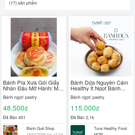
(17) sản phẩm
Bánh Pía Xưa Gói Giấy
Bánh Dứa Nguyên Cám
Nhân Đậu Mỡ Hành/ Mỡ
Healthy Ít Ngọt Bánh
Hành Trứng Thành
Mềm Nhưng Không Dễ
Bánh ngọt/ pastry
Bánh ngọt/ pastry
Hương 350g/cây 4cái
Vỡ
48.500
115.000
₫
₫
Đã Bán 451
Đã Bán 2,1k
Bánh Quê Shop
Tuna Healthy Food
15/01/2025 lúc 17:14
HCM