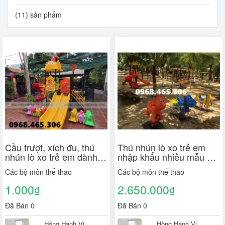
(11) sản phẩm
Cầu trượt, xích đu, thú
Thú nhún lò xo trẻ em
nhún lò xo trẻ em dành
nhập khẩu nhiều mẫu đa
cho nhà hàng, quán café
dạng
Các bộ môn thể thao
Các bộ môn thể thao
1.000
2.650.000
₫
₫
Đã Bán 0
Đã Bán 0
Hồng Hạnh Vi
Hồng Hạnh Vi