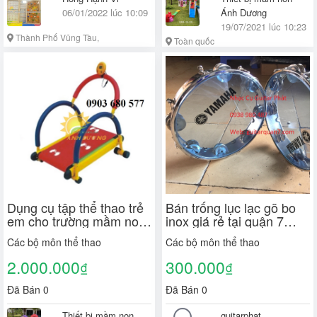
06/01/2022 lúc 10:09
Ánh Dương
19/07/2021 lúc 10:23
Thành Phố Vũng Tàu,
Toàn quốc
Bà Rịa - Vũng Tàu
Dụng cụ tập thể thao trẻ
Bán trống lục lạc gõ bo
em cho trường mầm non,
inox giá rẻ tại quận 7
công viên, khu vui chơi
tphcm
Các bộ môn thể thao
Các bộ môn thể thao
2.000.000
300.000
₫
₫
Đã Bán 0
Đã Bán 0
Thiết bị mầm non
guitarphat