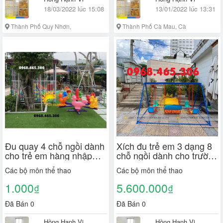
18/03/2022 lúc 15:08
13/01/2022 lúc 13:31
Thành Phố Quy Nhơn,
Thành Phố Cà Mau, Cà
Bình Định
Mau
Đu quay 4 chỗ ngồi dành
Xích đu trẻ em 3 dạng 8
cho trẻ em hàng nhập
chỗ ngồi dành cho trường
khẩu
mầm non, khu vui chơi
Các bộ môn thể thao
Các bộ môn thể thao
1.000
5.600.000
₫
₫
Đã Bán 0
Đã Bán 0
Hồng Hạnh Vi
Hồng Hạnh Vi