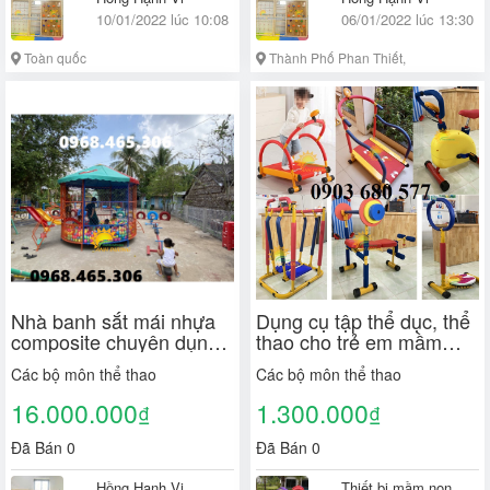
10/01/2022 lúc 10:08
06/01/2022 lúc 13:30
Toàn quốc
Thành Phố Phan Thiết,
Bình Thuận
Nhà banh sắt mái nhựa
Dụng cụ tập thể dục, thể
composite chuyên dụng
thao cho trẻ em mầm
ngoài trời
non giá rẻ, chất lượng
Các bộ môn thể thao
Các bộ môn thể thao
cao
16.000.000
1.300.000
₫
₫
Đã Bán 0
Đã Bán 0
Hồng Hạnh Vi
Thiết bị mầm non