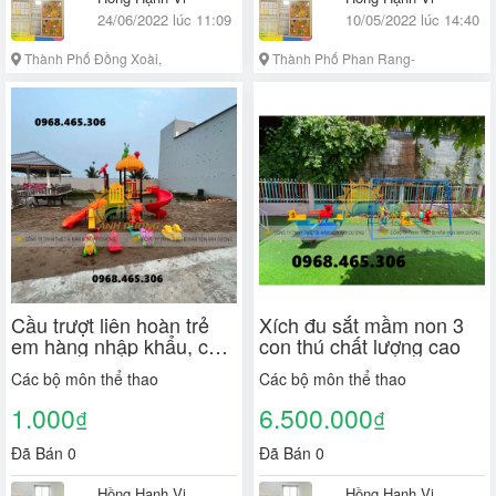
24/06/2022 lúc 11:09
10/05/2022 lúc 14:40
Thành Phố Đồng Xoài,
Thành Phố Phan Rang-
Bình Phước
Tháp Chàm, Ninh Thuận
Cầu trượt liên hoàn trẻ
Xích đu sắt mầm non 3
em hàng nhập khẩu, cầu
con thú chất lượng cao
trượt trẻ em
Các bộ môn thể thao
Các bộ môn thể thao
1.000
6.500.000
₫
₫
Đã Bán 0
Đã Bán 0
Hồng Hạnh Vi
Hồng Hạnh Vi