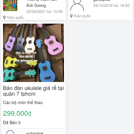
Ánh Dương
04/10/2019 lúc 16:53
23/04/2021 lúc 10:50
Toàn quốc
Toàn quốc
Bán đàn ukulele giá rẻ tại
quận 7 tphcm
Các bộ môn thể thao
299.000
₫
Đã Bán 0
guitarphat