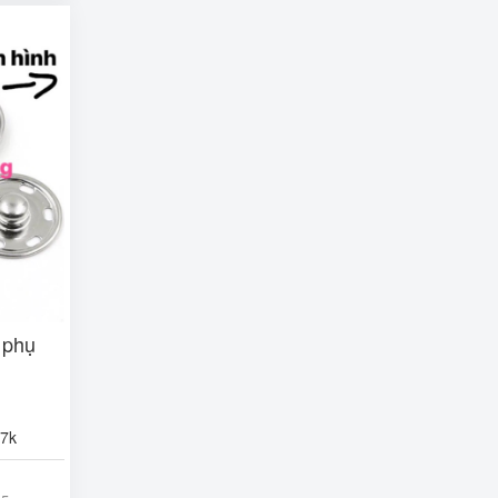
 phụ
,7k