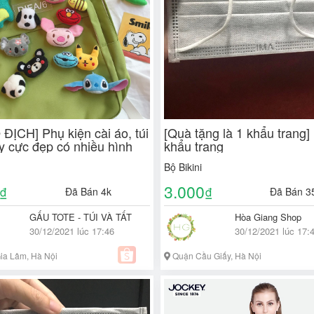
ĐỊCH] Phụ kiện cài áo, túi
[Quà tặng là 1 khẩu trang]
ầy cực đẹp có nhiều hình
khẩu trang
Bộ Bikini
3.000
₫
₫
Đã Bán 4k
Đã Bán 3
GẤU TOTE - TÚI VÀ TẤT
Hòa Giang Shop
30/12/2021 lúc 17:46
30/12/2021 lúc 17:
ia Lâm, Hà Nội
Quận Cầu Giấy, Hà Nội