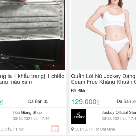
ng là 1 khẩu trang] 1 chiếc
Quần Lót Nữ Jockey Dáng 
rang màu xám
Seam Free Kháng Khuẩn 
Cấp - JMLB9439
Bộ Bikini
129.000
₫
₫
Đã Bán 35
Đã Bán 2
Hòa Giang Shop
Jockey Official Sto
30/12/2021 lúc 17:46
30/12/2021 lúc 17:
u Giấy, Hà Nội
Quận 5, TP. Hồ Chí Minh