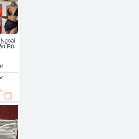
 Ngoài
yến Rũ
44
s'
46