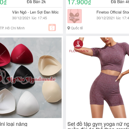
00
17.900
₫
₫
Đã Bán 2k
Đã Bán 4
Vân Ngô - Len Sợi Đan Móc
Finetoo Official Sto
30/12/2021 lúc 17:45
30/12/2021 lúc 17:
TP. Hồ Chí Minh
Quốc tế
ini loại nâng
Set đồ tập gym yoga nữ n