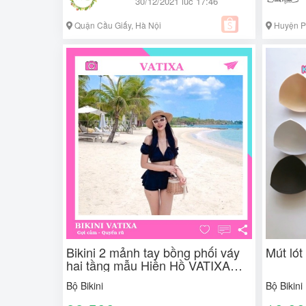
30/12/2021 lúc 17:46
Quận Cầu Giấy, Hà Nội
Huyện P
Bikini 2 mảnh tay bồng phối váy
Mút lót 
hai tầng mẫu Hiền Hồ VATIXA
BKN77
Bộ Bikini
Bộ Bikini