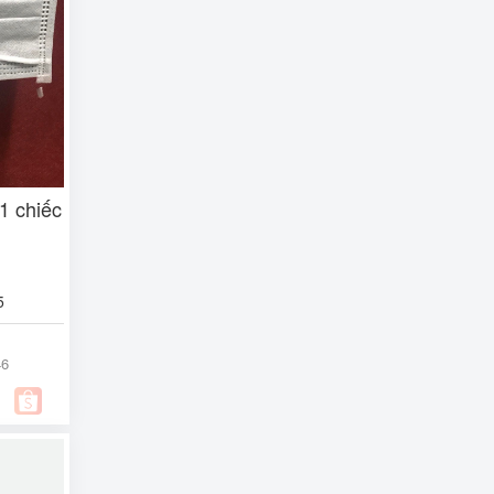
 1 chiếc
5
46