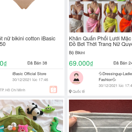
t nữ bikini cotton iBasic
Khăn Quấn Phối Lưới Mặc
50
Đồ Bơi Thời Trang Nữ Qu
Bộ Bikini
00
69.000
₫
₫
Đã Bán 38
Đã Bán 2
iBasic Official Store
💦Dressingup-Ladie
30/12/2021 lúc 17:46
Fashion💦
30/12/2021 lúc 17:
TP. Hồ Chí Minh
Quốc tế