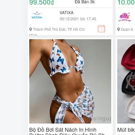
99.500
10.0
₫
Đã Bán 3k
VATIXA
30/12/2021 lúc 17:45
Thành Phố Thủ Đức, TP. Hồ Chí
Quận 6, 
Minh
Bộ Đồ Bơi Sát Nách In Hình
Mút bik