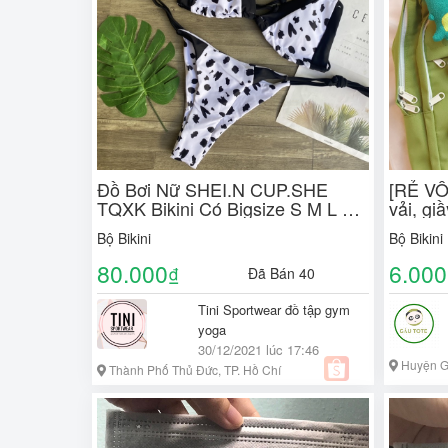
Đồ Bơi Nữ SHEI.N CUP.SHE
[RẺ VÔ 
TQXK Bikini Có Bigsize S M L XL
vải, gi
XXL 2XL Xả Kho
Bộ Bikini
Bộ Bikini
80.000
6.000
₫
Đã Bán 40
Tini Sportwear đồ tập gym
yoga
30/12/2021 lúc 17:46
Huyện G
Thành Phố Thủ Đức, TP. Hồ Chí
Minh