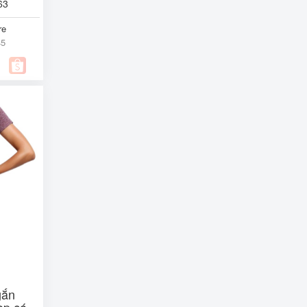
63
re
45
gắn