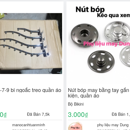
-7-9 bi ngoắc treo quần áo
Nút bóp may bằng tay gắn
kiện, quần áo
Bộ Bikini
00
3.000
₫
₫
Đã Bán 7,5k
Đã Bán 1
manocanhtuanminh
phụ liệu may Dung