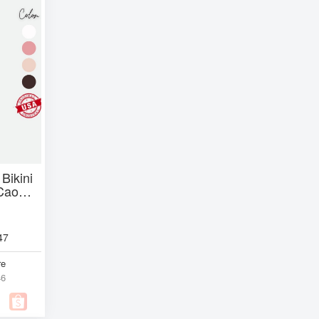
Bikini
Cao
47
re
46