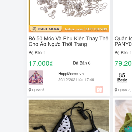
Bộ 50 Móc Và Phụ Kiện Thay Thế
Quần ló
Cho Áo Ngực Thời Trang
PANY0
Bộ Bikini
Bộ Bikini
17.000
79.2
₫
Đã Bán 6
Happi2ness.vn
30/12/2021 lúc 17:46
Quốc tế
Quận 7, 