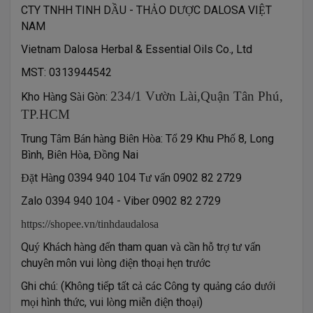
CTY TNHH TINH D
U - TH
O D
C DALOSA VI
T
Ầ
Ả
ƯỢ
Ệ
NAM
Vietnam Dalosa Herbal & Essential Oils Co., Ltd
MST: 0313944542
234/1 Vườn Lài,Quận Tân Phú,
Kho H
ng S
i G
n:
à
à
ò
TP.HCM
Trung T
m B
n h
ng Bi
n H
a: T
29 Khu Ph
8, Long
â
á
à
ê
ò
ổ
ố
B
nh, Bi
n H
a,
ng Nai
ì
ê
ò
Đồ
t H
ng
T
v
n 0902 82 2729
Đặ
à
0394 940 104
ư
ấ
Zalo
- Viber 0902 82 2729
0394 940 104
https://shopee.vn/tinhdaudalosa
Qu
Kh
ch h
ng
n tham quan v
c
n h
tr
t
v
n
ý
á
à
đế
à
ầ
ỗ
ợ
ư
ấ
chuy
n m
n vui l
ng
i
n tho
i h
n tr
c
ê
ô
ò
đ
ệ
ạ
ẹ
ướ
Ghi ch
: (Kh
ng ti
p t
t c
c
c C
ng ty qu
ng c
o d
i
ú
ô
ế
ấ
ả
á
ô
ả
á
ướ
m
i h
nh th
c, vui l
ng mi
n
i
n tho
i)
ọ
ì
ứ
ò
ễ
đ
ệ
ạ