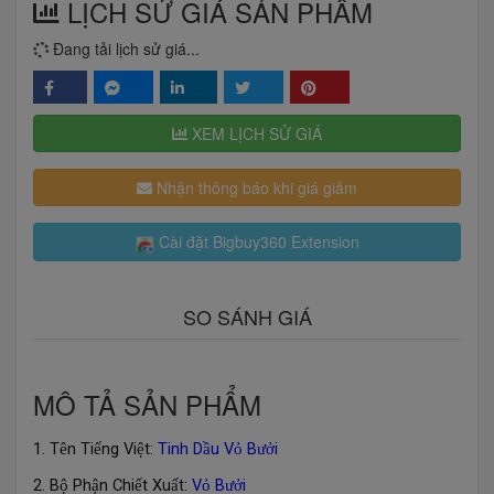
LỊCH SỬ GIÁ SẢN PHẨM
Đang tải lịch sử giá...
XEM LỊCH SỬ GIÁ
Nhận thông báo khi giá giảm
Cài đặt Bigbuy360 Extension
SO SÁNH GIÁ
MÔ TẢ SẢN PHẨM
1. T
n Ti
ng Vi
t:
Tinh D
u V
B
i
ê
ế
ệ
ầ
ỏ
ưở
2. B
Ph
n Chi
t Xu
t:
V
B
i
ộ
ậ
ế
ấ
ỏ
ưở