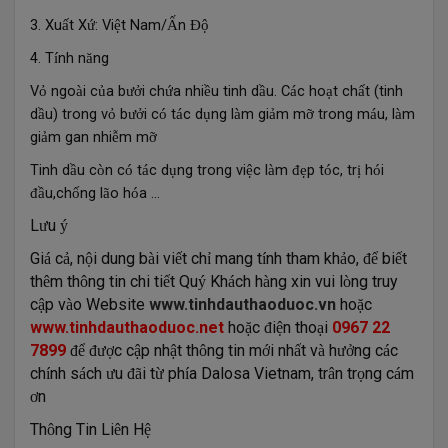
3. Xu
t X
: Vi
t Nam/
n
ấ
ứ
ệ
Ấ
Độ
4. T
nh n
ng
í
ă
V
ngo
i c
a b
i ch
a nhi
u tinh d
u. C
c ho
t ch
t (tinh
ỏ
à
ủ
ưở
ứ
ề
ầ
á
ạ
ấ
d
u) trong v
b
i c
t
c d
ng l
m gi
m m
trong m
u, l
m
ầ
ỏ
ưở
ó
á
ụ
à
ả
ỡ
á
à
gi
m gan nhi
m m
ả
ễ
ỡ
Tinh d
u c
n c
t
c d
ng trong vi
c l
m
p t
c, tr
h
i
ầ
ò
ó
á
ụ
ệ
à
đẹ
ó
ị
ó
u,ch
ng l
o h
a ...
đầ
ố
ã
ó
L
u
ư
ý
Gi
c
, n
i dung b
i vi
t ch
mang t
nh tham kh
o,
bi
t
á
ả
ộ
à
ế
ỉ
í
ả
để
ế
th
m th
ng tin chi ti
t Qu
Kh
ch h
ng xin vui l
ng truy
ê
ô
ế
ý
á
à
ò
c
p v
o Website
www.tinhdauthaoduoc.vn
ho
c
ậ
à
ặ
www.tinhdauthaoduoc.net
ho
c
i
n tho
i
0967 22
ặ
đ
ệ
ạ
7899
c c
p nh
t th
ng tin m
i nh
t v
h
ng c
c
để
đượ
ậ
ậ
ô
ớ
ấ
à
ưở
á
ch
nh s
ch
u
i t
ph
a Dalosa Vietnam, tr
n tr
ng c
m
í
á
ư
đã
ừ
í
â
ọ
á
n
ơ
Th
ng Tin Li
n H
ô
ê
ệ