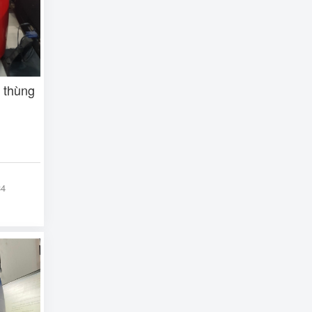
, thùng
g
34