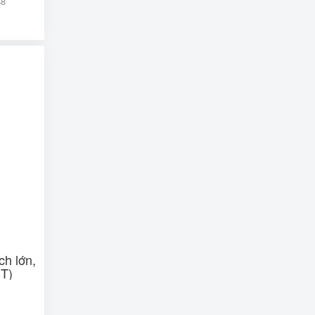
48
ch lớn,
3T)