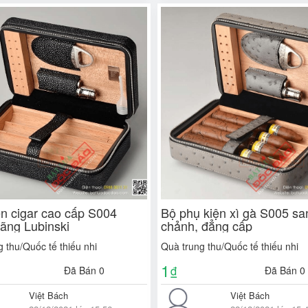
ện cigar cao cấp S004
Bộ phụ kiện xì gà S005 sa
hãng Lubinski
chảnh, đẳng cấp
 thu/Quốc tế thiếu nhi
Quà trung thu/Quốc tế thiếu nhi
1
₫
Đã Bán 0
Đã Bán 0
Việt Bách
Việt Bách