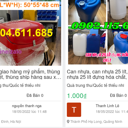
giao hàng mỹ phẩm, thùng
Can nhựa, can nhựa 25 lít
ệt, thùng ship hàng sau xe
nhựa 25 lít đựng hóa chất,
hùng chở hàng
nhựa dày 25 lít, can nhựa
 thu/Quốc tế thiếu nhi
Quà trung thu/Quốc tế thiếu nhi
hóa chất, can nhựa 2 nắp,
1.000
₫
Đã Bán 0
Đã Bán 0
nguyễn thanh nga
Thanh Linh Lê
18/05/2022 lúc 11:48
18/05/2022 lúc 11:
 Đình, Hà Nội
Thành Phố Hạ Long, Quảng Ninh