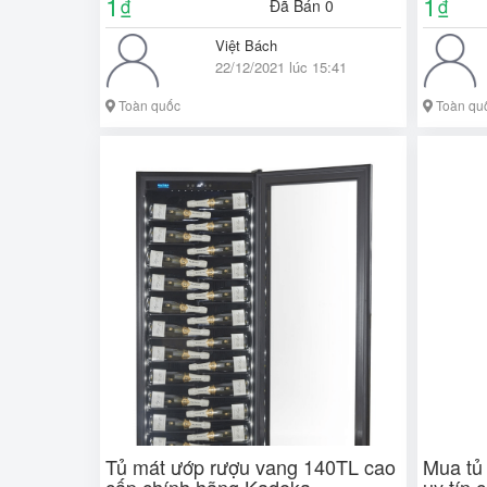
1
1
₫
₫
Đã Bán 0
Việt Bách
22/12/2021 lúc 15:41
Toàn quốc
Toàn qu
Tủ mát ướp rượu vang 140TL cao
Mua tủ