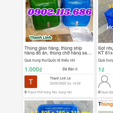
Thùng giao hàng, thùng ship
Sọt nh
hàng đồ ăn, thùng chở hàng sau
KT 61x
xe máy, thùng giao đồ ăn nhanh,
chuyên
Quà trung thu/Quốc tế thiếu nhi
Quà trung
thùng chở hàng siêu thị, thù
1.000
1
₫
₫
Đã Bán 0
Thanh Linh Lê
23/05/2022 lúc 14:32
Thành Phố Hưng Yên, Hưng Yên
Quận Ba