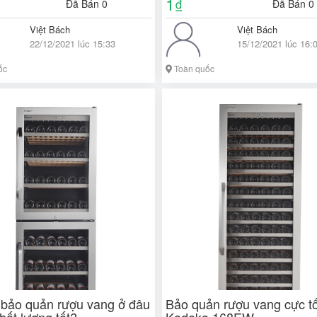
1
₫
Đã Bán 0
Đã Bán 0
Việt Bách
Việt Bách
22/12/2021 lúc 15:33
15/12/2021 lúc 16:
ốc
Toàn quốc
 bảo quản rượu vang ở đâu
Bảo quản rượu vang cực tốt