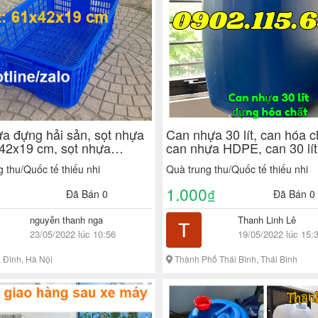
ựa đựng hải sản, sọt nhựa
Can nhựa 30 lít, can hóa c
42x19 cm, sọt nhựa
can nhựa HDPE, can 30 lít
 dụng
nhựa, can nhựa xanh, can 3
 thu/Quốc tế thiếu nhi
Quà trung thu/Quốc tế thiếu nhi
trắng, can nhựa 30 lít đựn
1.000
₫
Đã Bán 0
Đã Bán 0
nguyễn thanh nga
Thanh Linh Lê
23/05/2022 lúc 10:56
19/05/2022 lúc 15:
 Đình, Hà Nội
Thành Phố Thái Bình, Thái Bình