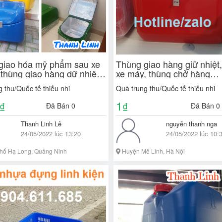
giao hóa mỹ phẩm sau xe
Thùng giao hàng giữ nhiệt
thùng giao hàng dữ nhiệt
xe máy, thùng chở hàng
máy, thùng giao hàng tiếp
composite, thùng chở hàn
 thu/Quốc tế thiếu nhi
Quà trung thu/Quốc tế thiếu nhi
ùng giao thức ăn n
1
₫
₫
Đã Bán 0
Đã Bán 0
Thanh Linh Lê
nguyễn thanh nga
24/05/2022 lúc 13:20
24/05/2022 lúc 10:
hố Hạ Long, Quảng Ninh
Huyện Mê Linh, Hà Nội