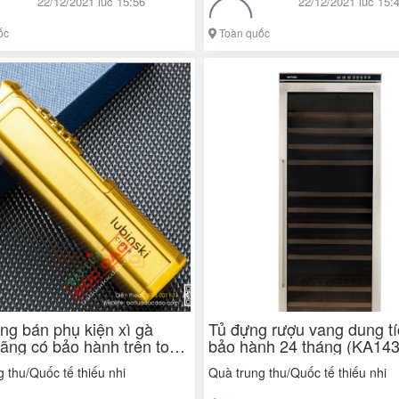
22/12/2021 lúc 15:56
22/12/2021 lúc 15:
ốc
Toàn quốc
ng bán phụ kiện xì gà
Tủ đựng rượu vang dung tí
hãng có bảo hành trên toàn
bảo hành 24 tháng (KA14
 thu/Quốc tế thiếu nhi
Quà trung thu/Quốc tế thiếu nhi