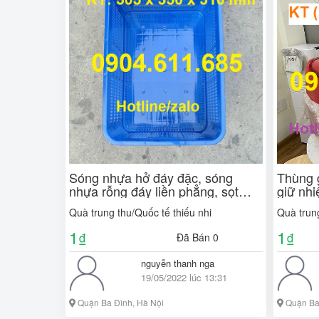
Sóng nhựa hở đáy đặc, sóng
Thùng 
nhựa rỗng đáy liền phẳng, sọt
giữ nhi
nhựa có đáy đặc, sóng nhựa rỗng
máy, t
Quà trung thu/Quốc tế thiếu nhi
Quà trung
Hs012
1
1
₫
₫
Đã Bán 0
nguyễn thanh nga
19/05/2022 lúc 13:31
Quận Ba Đình, Hà Nội
Quận Ba