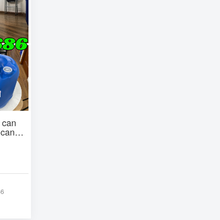
, can
 can
 đựng
 c
46