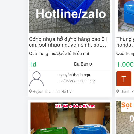
Sóng nhựa hở đựng hàng cao 31
Thùng 
cm, sọt nhựa nguyên sinh, sọt
honda, 
nhựa hs004
sau xe 
Quà trung thu/Quốc tế thiếu nhi
Quà trung
thị, th
1
1.000
₫
Đã Bán 0
nguyễn thanh nga
28/05/2022 lúc 11:25
Huyện Thanh Trì, Hà Nội
Thành P