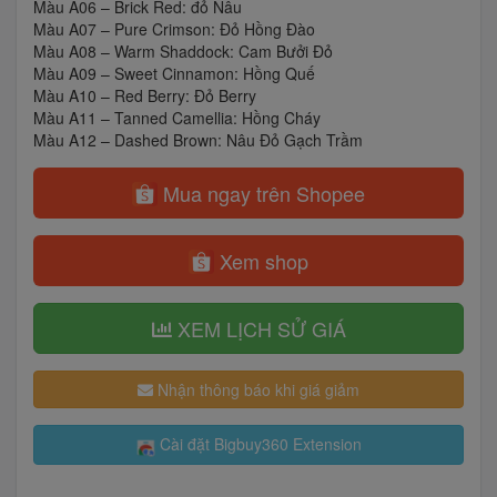
Màu A06 – Brick Red: đỏ Nâu
Màu A07 – Pure Crimson: Đỏ Hồng Đào
Màu A08 – Warm Shaddock: Cam Bưởi Đỏ
Màu A09 – Sweet Cinnamon: Hồng Quế
Màu A10 – Red Berry: Đỏ Berry
Màu A11 – Tanned Camellia: Hồng Cháy
Màu A12 – Dashed Brown: Nâu Đỏ Gạch Trầm
Mua ngay trên Shopee
Xem shop
XEM LỊCH SỬ GIÁ
Nhận thông báo khi giá giảm
Cài đặt Bigbuy360 Extension