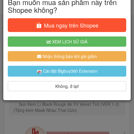
Bạn muốn mua sản phẩm này trên
Shopee không?
Mua ngay trên Shopee
XEM LỊCH SỬ GIÁ
Tìm kiếm
Nhận thông báo khi giá giảm
Người dùng đang quan tâm đến 🔥...
Cài đặt Bigbuy360 Extension
Không, ở lại!
Trang chủ
Sắc Đẹp
Son & Chăm sóc môi
Son tint
Son Kem Lì Black Rouge Air Fit Velvet Tint (VER 1-2)
(Tặng kèm Mask Nhau Thai Cừu)