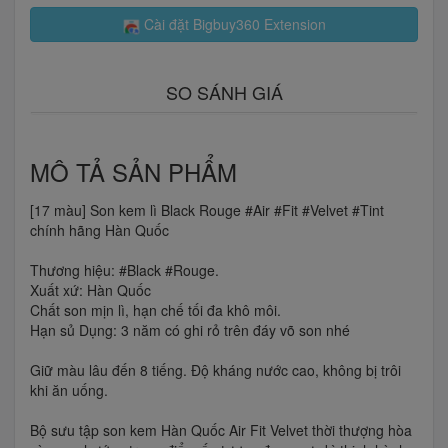
Cài đặt Bigbuy360 Extension
SO SÁNH GIÁ
MÔ TẢ SẢN PHẨM
[17 màu] Son kem lì Black Rouge #Air #Fit #Velvet #Tint
chính hãng Hàn Quốc
Thương hiệu: #Black #Rouge.
Xuất xứ: Hàn Quốc
Chất son mịn lì, hạn chế tối đa khô môi.
Hạn sủ Dụng: 3 năm có ghi rỏ trên đáy võ son nhé
Giữ màu lâu đến 8 tiếng. Độ kháng nước cao, không bị trôi
khi ăn uống.
Bộ sưu tập son kem Hàn Quốc Air Fit Velvet thời thượng hòa