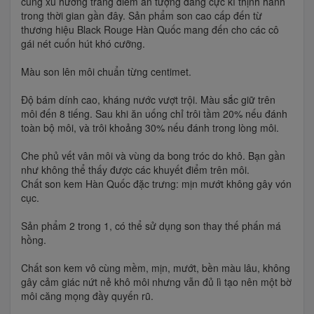
cùng xu hướng trang điểm ấn tượng đang cực kì thịnh hành
trong thời gian gần đây. Sản phẩm son cao cấp đến từ
thương hiệu Black Rouge Hàn Quốc mang đến cho các cô
gái nét cuốn hút khó cưỡng.
Màu son lên môi chuẩn từng centimet.
Độ bám dính cao, kháng nước vượt trội. Màu sắc giữ trên
môi đến 8 tiếng. Sau khi ăn uống chỉ trôi tầm 20% nếu đánh
toàn bộ môi, và trôi khoảng 30% nếu đánh trong lòng môi.
Che phủ vết vân môi và vùng da bong tróc do khô. Bạn gần
như không thể thấy được các khuyết điểm trên môi.
Chất son kem Hàn Quốc đặc trưng: mịn mướt không gây vón
cục.
Sản phẩm 2 trong 1, có thể sử dụng son thay thế phấn má
hồng.
Chất son kem vô cùng mềm, mịn, mướt, bền màu lâu, không
gây cảm giác nứt nẻ khô môi nhưng vẫn đủ lì tạo nên một bờ
môi căng mọng đầy quyến rũ.