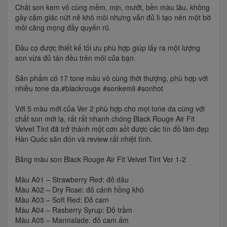
Chất son kem vô cùng mềm, mịn, mướt, bền màu lâu, không
gây cảm giác nứt nẻ khô môi nhưng vẫn đủ lì tạo nên một bờ
môi căng mọng đầy quyến rũ.
Đầu cọ được thiết kế tối ưu phù hợp giúp lấy ra một lượng
son vừa đủ tán đều trên môi của bạn.
Sản phẩm có 17 tone màu vô cùng thời thượng, phù hợp với
nhiều tone da.#blackrouge #sonkemli #sonhot
Với 5 màu mới của Ver 2 phù hợp cho mọi tone da cùng với
chất son mới lạ, rất rất nhanh chóng Black Rouge Air Fit
Velvet Tint đã trở thành một cơn sốt được các tín đồ làm đẹp
Hàn Quốc săn đón và review rất nhiệt tình.
Bảng màu son Black Rouge Air Fit Velvet Tint Ver 1-2
Màu A01 – Strawberry Red: đỏ dâu
Màu A02 – Dry Rose: đỏ cánh hồng khô
Màu A03 – Soft Red: Đỏ cam
Màu A04 – Rasberry Syrup: Đỏ trầm
Màu A05 – Marmalade: đỏ cam ấm