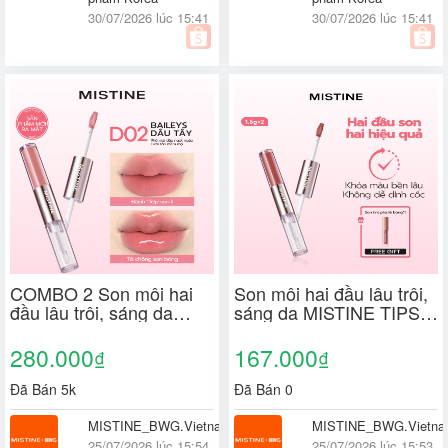
30/07/2026 lúc 15:41
30/07/2026 lúc 15:41
COMBO 2 Son môi hai
Son môi hai đầu lâu trôi,
đầu lâu trôi, sáng da
sáng da MISTINE TIPSY-
MISTINE TIPSY-LOCK
LOCK LIP DUO 3g
LIP DUO 3g*2
280.000
167.000
₫
₫
Đã Bán 5k
Đã Bán 0
MISTINE_BWG.Vietnam
MISTINE_BWG.Vietn
25/07/2026 lúc 15:54
25/07/2026 lúc 15:53