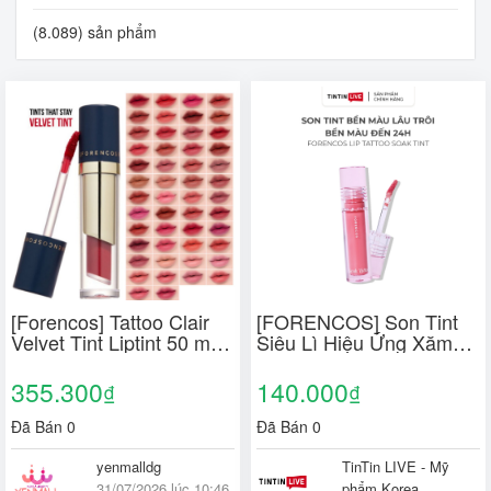
(8.089) sản phẩm
[Forencos] Tattoo Clair
[FORENCOS] Son Tint
Velvet Tint Liptint 50 màu
Siêu Lì Hiệu Ứng Xăm
Soft Matte Finish
Môi Lip Tattoo Soak Tint
13 Màu
355.300
140.000
₫
₫
Đã Bán 0
Đã Bán 0
yenmalldg
TinTin LIVE - Mỹ
31/07/2026 lúc 10:46
phẩm Korea