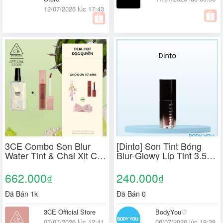
12/07/2026 lúc 17:43
3CE Combo Son Blur
[Dinto] Son Tint Bóng
Water Tint & Chai Xịt Cố
Blur-Glowy Lip Tint 3.5g
Định Lớp Trang Điểm
(30 Màu) [Chính Hãng
Shimmer Make Up Fixer
100% / Giao Từ Hàn
662.000
240.000
₫
₫
Quốc]
Đã Bán 1k
Đã Bán 0
3CE Official Store
BodyYou♡
07/07/2026 lúc 12:41
06/07/2026 lúc 19:38