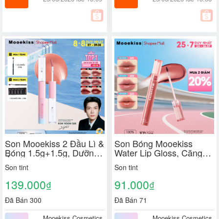
Son Mooekiss 2 Đầu Lì &
Son Bóng Mooekiss
Bóng 1.5g+1.5g, Dưỡng
Water Lip Gloss, Căng
Ẩm, Lâu Trôi, Không
Bóng Tự Nhiên, Lâu Trôi,
Son tint
Son tint
Dính Cốc, Môi Mềm Mịn
Làm Sáng Môi, Dễ Dùng
[KIM YOON SIK]
Hàng Ngày
139.000
91.000
₫
₫
Đã Bán 300
Đã Bán 71
Mooekiss Cosmetics
Mooekiss Cosmetics