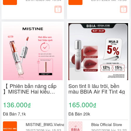
【 Phiên bản nâng cấp
Son tint lì lâu trôi, bền
】MISTINE Hai kiểu
màu BBIA Air Fit Tint 4g
trang điểm môi Mềm mịn
mỏng nhẹ Khóa màu bền
136.000
165.000
₫
₫
lâu Không dễ dính cốc
1.5g+1.5g
Đã Bán 7,1k
Đã Bán 20k
MISTINE_BWG.Vietnam
Bbia Official Store
25/07/2026 lúc 15:53
20/07/2026 lúc 21:22