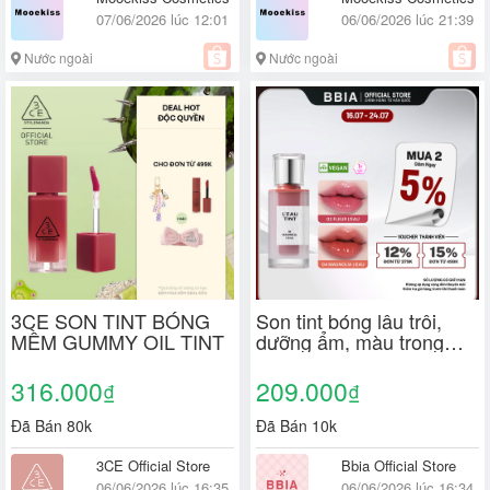
07/06/2026 lúc 12:01
06/06/2026 lúc 21:39
Nước ngoài
Nước ngoài
3CE SON TINT BÓNG
Son tint bóng lâu trôi,
MỀM GUMMY OIL TINT
dưỡng ẩm, màu trong
veo BBIA L'eau Tint 4.5g
316.000
209.000
₫
₫
Đã Bán 80k
Đã Bán 10k
3CE Official Store
Bbia Official Store
06/06/2026 lúc 16:35
06/06/2026 lúc 16:34