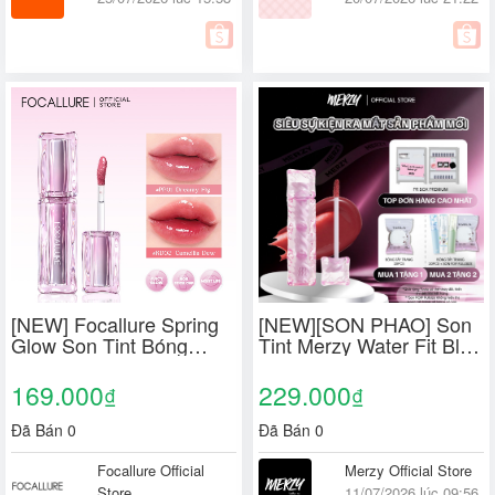
[NEW] Focallure Spring
[NEW][SON PHAO] Son
Glow Son Tint Bóng
Tint Merzy Water Fit Blur
Mọng Nước 1.8g
Tint 3.7g
169.000
229.000
₫
₫
Đã Bán 0
Đã Bán 0
Focallure Official
Merzy Official Store
Store
11/07/2026 lúc 09:56