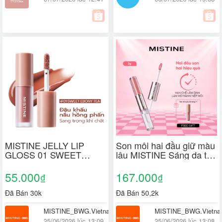
MISTINE JELLY LIP
Son môi hai đầu giữ màu
GLOSS 01 SWEET
lâu MISTINE Sáng da tự
EBONY TEA 1.3g
nhiên Không dễ dính cốc
3g
55.000
167.000
₫
₫
Đã Bán 30k
Đã Bán 50,2k
MISTINE_BWG.Vietnam
MISTINE_BWG.Vietn
25/06/2026 lúc 13:09
25/06/2026 lúc 13:08