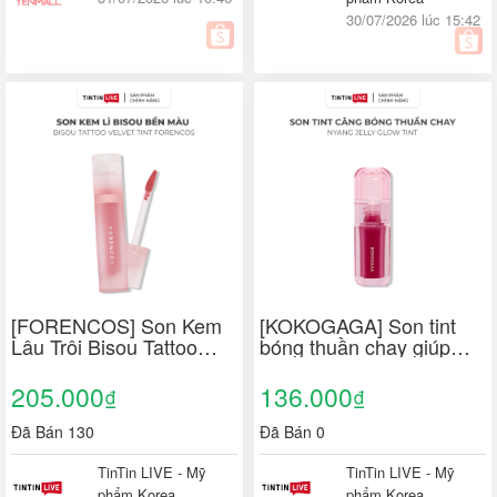
30/07/2026 lúc 15:42
[FORENCOS] Son Kem
[KOKOGAGA] Son tint
Lâu Trôi Bisou Tattoo
bóng thuần chay giúp
Velvet Tint Hỗ Trợ Môi
môi căng mọng như
Mềm Mịn 4g
thạch KOKOGAGA
205.000
136.000
₫
₫
Nyang Jelly Glow Tint
4ml
Đã Bán 130
Đã Bán 0
TinTin LIVE - Mỹ
TinTin LIVE - Mỹ
phẩm Korea
phẩm Korea