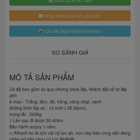
XEM LỊCH SỬ GIÁ
Nhận thông báo khi giá giảm
Cài đặt Bigbuy360 Extension
SO SÁNH GIÁ
MÔ TẢ SẢN PHẨM
Zá đã bao gồm ác quy nhưng chưa lắp, khách đặt về tự lắp
ạhh
6 màu : Trắng, đen, đỏ, hồng, vàng nhạt, xanh
đường kính lốp xe : 14 inch ( 35,56cm),
trọng tải : 200kg
1 Lần sạc đi được 50-60km
Bảo hành acquy 1 năm.
👉Nhanh ko là còn cái nịt lun ạh, con này hiện mng vẫn đang
nhận od gần chục củ lun 😭😭😭