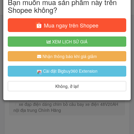
Bạn muốn mua sản phẩm này trên
Shopee không?
Mua ngay trên Shopee
XEM LỊCH SỬ GIÁ
Tìm kiếm
Nhận thông báo khi giá giảm
Người dùng đang quan tâm đến 🔥...
Cài đặt Bigbuy360 Extension
Không, ở lại!
Trang chủ
Ô tô - xe máy - xe đạp
Xe đạp, xe điện
Xe điện
xe đạp điện dáng chim bồ câu bay xe điện 48V20AH
nội địa trung Chính Hãng