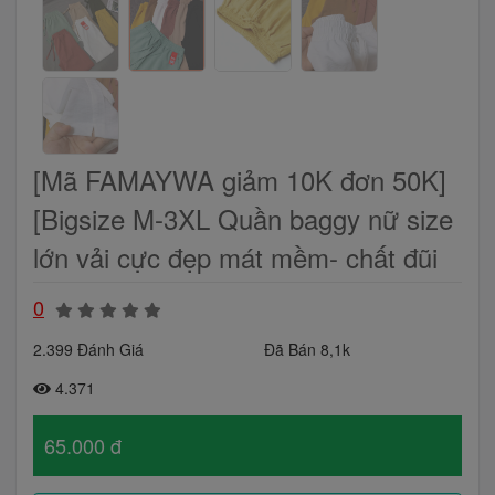
[Mã FAMAYWA giảm 10K đơn 50K]
[Bigsize M-3XL Quần baggy nữ size
lớn vải cực đẹp mát mềm- chất đũi
0
2.399 Đánh Giá
Đã Bán 8,1k
4.371
65.000 đ