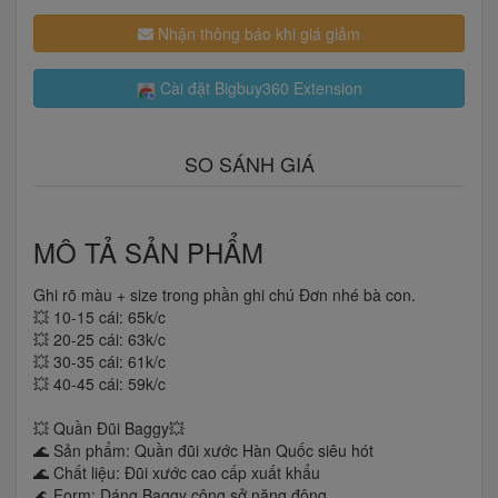
Nhận thông báo khi giá giảm
Cài đặt Bigbuy360 Extension
SO SÁNH GIÁ
MÔ TẢ SẢN PHẨM
Ghi rõ màu + size trong phần ghi chú Đơn nhé bà con.
💥 10-15 cái: 65k/c
💥 20-25 cái: 63k/c
💥 30-35 cái: 61k/c
💥 40-45 cái: 59k/c
💥 Quần Đũi Baggy💥
🌊 Sản phẩm: Quần đũi xước Hàn Quốc siêu hót
🌊 Chất liệu: Đũi xước cao cấp xuất khẩu
🌊 Form: Dáng Baggy công sở năng động