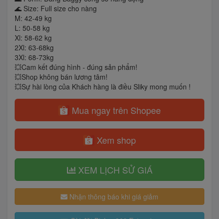
🌊 Size: Full size cho nàng
M: 42-49 kg
L: 50-58 kg
Xl: 58-62 kg
2Xl: 63-68kg
3Xl: 68-73kg
💥Cam kết đúng hình - đúng sản phẩm!
💥Shop không bán lương tâm!
💥Sự hài lòng của Khách hàng là điều Sliky mong muốn !
Mua ngay trên Shopee
Xem shop
XEM LỊCH SỬ GIÁ
Nhận thông báo khi giá giảm