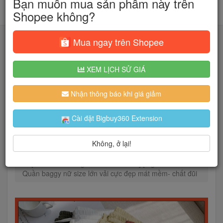
Bạn muốn mua sản phẩm này trên
Shopee không?
Mua ngay trên Shopee
XEM LỊCH SỬ GIÁ
Tìm kiếm
Nhận thông báo khi giá giảm
Người dùng đang quan tâm đến 🔥...
Cài đặt Bigbuy360 Extension
Không, ở lại!
Trang chủ
Thời Trang Nữ
Quần
[Mã FAMAYWA giảm 10K đơn 50K] [Bigsize M-3XL
Quần baggy nữ size lớn vải cực đẹp mát mềm- chất đũi