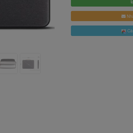
Nhậ
Cài