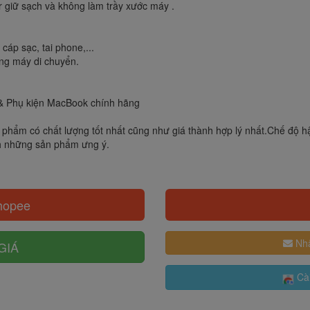
er giữ sạch và không làm trầy xước máy .
áp sạc, tai phone,...
ng máy di chuyển.
 & Phụ kiện MacBook chính hãng
phẩm có chất lượng tốt nhất cũng như giá thành hợp lý nhất.Chế độ hậu
h những sản phẩm ưng ý.
hopee
Nhậ
GIÁ
Cài