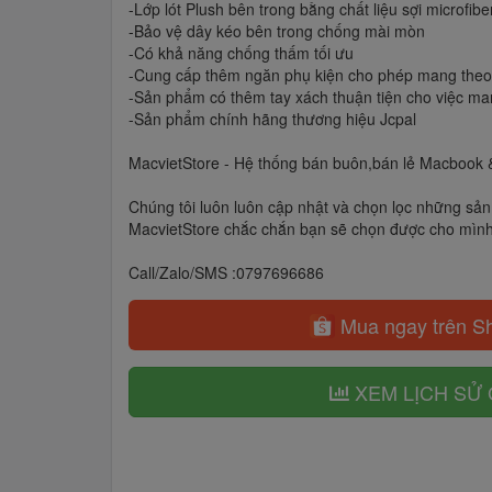
-Lớp lót Plush bên trong bằng chất liệu sợi microfib
-Bảo vệ dây kéo bên trong chống mài mòn
-Có khả năng chống thấm tối ưu
-Cung cấp thêm ngăn phụ kiện cho phép mang theo c
-Sản phẩm có thêm tay xách thuận tiện cho việc ma
-Sản phẩm chính hãng thương hiệu Jcpal
MacvietStore - Hệ thống bán buôn,bán lẻ Macbook
Chúng tôi luôn luôn cập nhật và chọn lọc những sản 
MacvietStore chắc chắn bạn sẽ chọn được cho mìn
Call/Zalo/SMS :0797696686
Mua ngay trên S
XEM LỊCH SỬ 