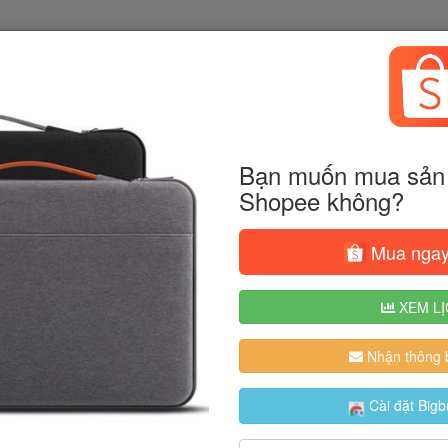
Bạn muốn mua sản 
Shopee không?
Mua ngay
XEM LỊ
Nhận thông b
Cài đặt Bigb