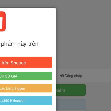
phẩm này trên
 trên Shopee
Cài đặt Extension
Đăng ký
Đăng nhập
CH SỬ GIÁ
áo khi giá giảm
Tìm kiếm
uy360 Extension