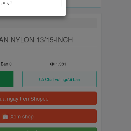
 ở lại!
PAN NYLON 13/15-INCH
 Bán 0
1.981
Chat với người bán
a ngay trên Shopee
Xem shop