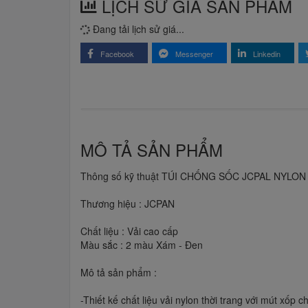
LỊCH SỬ GIÁ SẢN PHẨM
Đang tải lịch sử giá...
Facebook
Messenger
Linkedin
MÔ TẢ SẢN PHẨM
Thông số kỹ thuật TÚI CHỐNG SỐC JCPAL NYLON
Thương hiệu : JCPAN
Chất liệu : Vải cao cấp
Màu sắc : 2 màu Xám - Đen
Mô tả sản phẩm :
-Thiết kế chất liệu vải nylon thời trang với mút xốp 