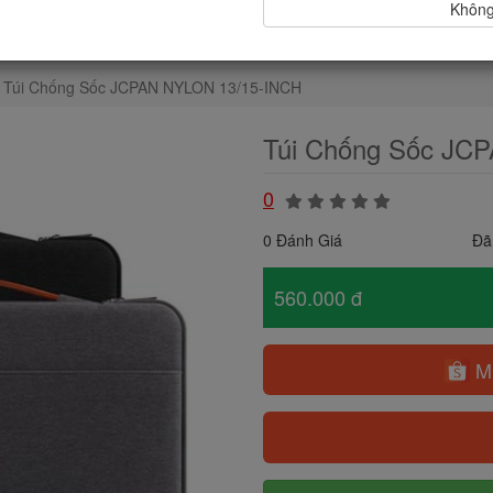
Không,
Túi Chống Sốc JCPAN NYLON 13/15-INCH
Túi Chống Sốc JC
0
0 Đánh Giá
Đã
560.000 đ
Mu