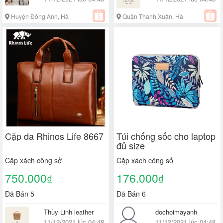
Huyện Đông Anh, Hà
Quận Thanh Xuân, Hà
Nội
Nội
Cặp da Rhinos Life 8667
Túi chống sốc cho laptop
đủ size
Cặp xách công sở
Cặp xách công sở
750.000
176.000
₫
₫
Đã Bán 5
Đã Bán 6
Thùy Linh leather
dochoimayanh
11/12/2021 lúc 04:48
11/12/2021 lúc 04:48