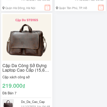
Quận Hà Đông, Hà Nội
Quận Tân Phú, TP. Hồ
Chí Minh
Cặp Da Công Sở Đựng
Laptop Cao Cấp (15,6
inch) - ST0165
Cặp xách công sở
219.000
₫
Đã Bán 7
Do_Da_Cao_Cap
11/12/2021 lúc 04:48