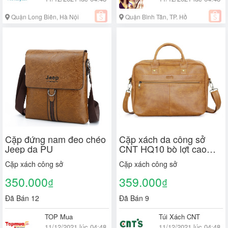
Quận Long Biên, Hà Nội
Quận Bình Tân, TP. Hồ
Chí Minh
Cặp đứng nam đeo chéo
Cặp xách da công sở
Jeep da PU
CNT HQ10 bò lợt cao
cấp
Cặp xách công sở
Cặp xách công sở
350.000
359.000
₫
₫
Đã Bán 12
Đã Bán 9
TOP Mua
Túi Xách CNT
11/12/2021 lúc 04:48
11/12/2021 lúc 04:48