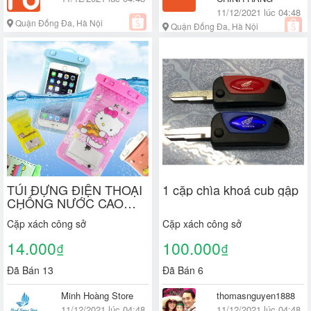
11/12/2021 lúc 04:48
Quận Đống Đa, Hà Nội
Quận Đống Đa, Hà Nội
TÚI ĐỰNG ĐIỆN THOẠI
1 cặp chìa khoá cub gập
CHỐNG NƯỚC CAO
CẤP
Cặp xách công sở
Cặp xách công sở
14.000
100.000
₫
₫
Đã Bán 13
Đã Bán 6
Minh Hoàng Store
thomasnguyen1888
11/12/2021 lúc 04:48
11/12/2021 lúc 04:48