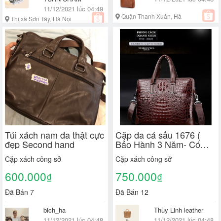
11/12/2021 lúc 04:49
Quận Thanh Xuân, Hà
Thị xã Sơn Tây, Hà Nội
Nội
Túi xách nam da thật cực
Cặp da cá sấu 1676 (
đẹp Second hand
Bảo Hành 3 Năm- Có
ảnh thật)
Cặp xách công sở
Cặp xách công sở
600.000
750.000
₫
₫
Đã Bán 7
Đã Bán 12
bich_ha
Thùy Linh leather
11/12/2021 lúc 04:48
11/12/2021 lúc 04:48