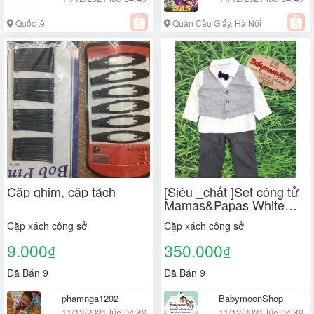
Quốc tế
Quận Cầu Giấy, Hà Nội
Cặp ghim, cặp tách
[Siêu _chất ]Set công tử
Mamas&Papas White
chính hãng
Cặp xách công sở
Cặp xách công sở
9.000
350.000
₫
₫
Đã Bán 9
Đã Bán 9
phamnga1202
BabymoonShop
11/12/2021 lúc 04:49
11/12/2021 lúc 04:49