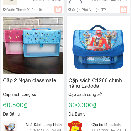
Quận Thanh Xuân, Hà
Quận Phú Nhuận, TP.
Nội
Hồ Chí Minh
Cặp 2 Ngăn classmate
Cặp sách C1266 chính
hãng Ladoda
Cặp xách công sở
Cặp xách công sở
60.500
300.300
₫
₫
Đã Bán 9
Đã Bán 9
Nhà Sách Long Nhân
Cặp ba lô Ladoda
11/12/2021 lúc 04:48
11/12/2021 lúc 04:48