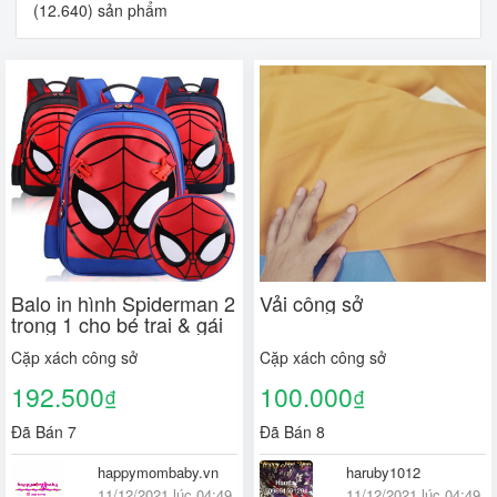
(12.640) sản phẩm
Balo in hình Spiderman 2
Vải công sở
trong 1 cho bé trai & gái
Cặp xách công sở
Cặp xách công sở
192.500
100.000
₫
₫
Đã Bán 7
Đã Bán 8
happymombaby.vn
haruby1012
11/12/2021 lúc 04:49
11/12/2021 lúc 04:49