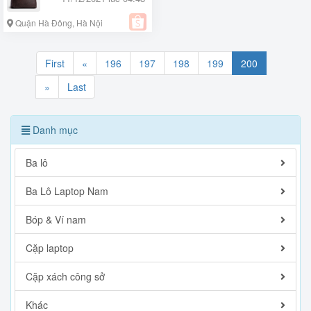
Quận Hà Đông, Hà Nội
First
«
196
197
198
199
200
»
Last
Danh mục
Ba lô
Ba Lô Laptop Nam
Bóp & Ví nam
Cặp laptop
Cặp xách công sở
Khác