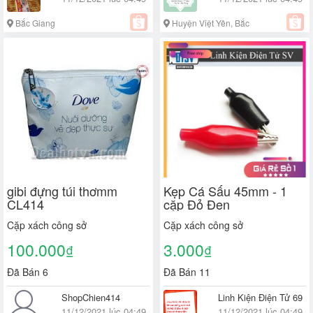
Bắc Giang
Huyện Việt Yên, Bắc
Giang
gibi đựng túi thơmm
Kẹp Cá Sấu 45mm - 1
CL414
cặp Đỏ Đen
Cặp xách công sở
Cặp xách công sở
100.000
3.000
₫
₫
Đã Bán 6
Đã Bán 11
ShopChien414
Linh Kiện Điện Tử 69
11/12/2021 lúc 04:49
11/12/2021 lúc 04:49