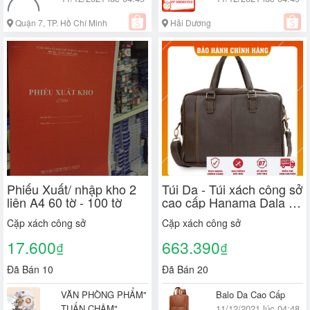
Quận 7, TP. Hồ Chí Minh
Hải Dương
Phiếu Xuất/ nhập kho 2
Túi Da - Túi xách công sở
liên A4 60 tờ - 100 tờ
cao cấp Hanama Dala 2x
- Cặp da
Cặp xách công sở
Cặp xách công sở
17.600
663.390
₫
₫
Đã Bán 10
Đã Bán 20
VĂN PHÒNG PHẨM"
Balo Da Cao Cấp
TUẤN CHÂM"
11/12/2021 lúc 04:48