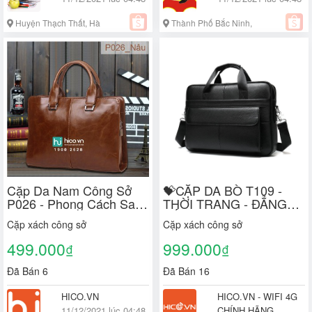
Huyện Thạch Thất, Hà
Thành Phố Bắc Ninh,
Nội
Bắc Ninh
Cặp Da Nam Công Sở
💝CẶP DA BÒ T109 -
P026 - Phong Cách Sang
THỜI TRANG - ĐẲNG
Trọng Lịch Lãm
CẤP - SANG TRỌNG
Cặp xách công sở
Cặp xách công sở
499.000
999.000
₫
₫
Đã Bán 6
Đã Bán 16
HICO.VN
HICO.VN - WIFI 4G
11/12/2021 lúc 04:48
CHÍNH HÃNG