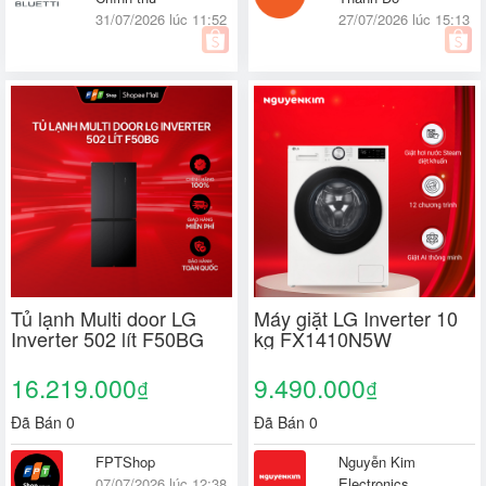
31/07/2026 lúc 11:52
27/07/2026 lúc 15:13
Tủ lạnh Multi door LG
Máy giặt LG Inverter 10
Inverter 502 lít F50BG
kg FX1410N5W
16.219.000
9.490.000
₫
₫
Đã Bán 0
Đã Bán 0
FPTShop
Nguyễn Kim
07/07/2026 lúc 12:38
Electronics