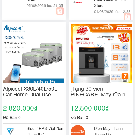
05/08/2026 lúc 21:05
Store
01/08/2026 lúc 12:23
Alpicool X30L/40L/50L
[Tặng 30 viên
Car Home Dual-use
PINECARE] Máy rửa bát
Refrigerated
độc lập Junger Leopard
12v/24V220V tủ lạnh nhỏ
DWJ-103, DWJ-100 - 13
2.820.000
12.800.000
₫
₫
trên ô tô cắm trại tủ lạnh
bộ - Tiệt trùng bằng tia
ô tô XD có2 ngăn
UV
Đã Bán 0
Đã Bán 0
Bluetti PPS Việt Nam
Điện Máy Thành
Chính thứ
Thành Đô