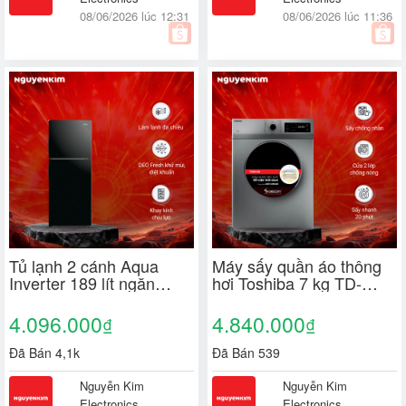
08/06/2026 lúc 12:31
08/06/2026 lúc 11:36
Tủ lạnh 2 cánh Aqua
Máy sấy quần áo thông
Inverter 189 lít ngăn
hơi Toshiba 7 kg TD-
đông trên AQR-
H80SEV(SK)
T220FA(FB)/AQR-
4.096.000
4.840.000
₫
₫
T225FA(LB)
Đã Bán 4,1k
Đã Bán 539
Nguyễn Kim
Nguyễn Kim
Electronics
Electronics