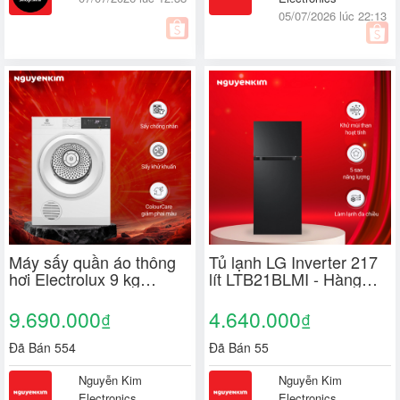
05/07/2026 lúc 22:13
Máy sấy quần áo thông
Tủ lạnh LG Inverter 217
hơi Electrolux 9 kg
lít LTB21BLMI - Hàng
EDV904H3WC
chính hãng
9.690.000
4.640.000
₫
₫
Đã Bán 554
Đã Bán 55
Nguyễn Kim
Nguyễn Kim
Electronics
Electronics