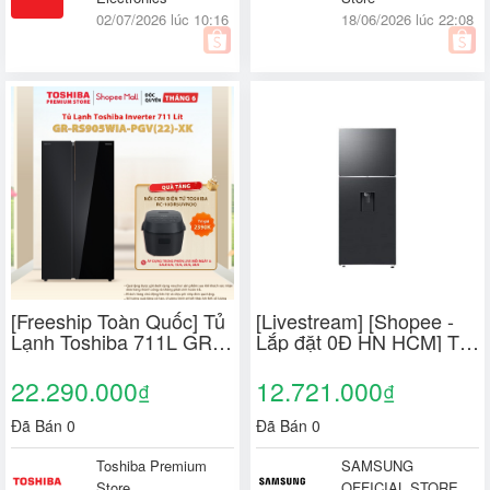
02/07/2026 lúc 10:16
18/06/2026 lúc 22:08
[Freeship Toàn Quốc] Tủ
[Livestream] [Shopee -
Lạnh Toshiba 711L GR-
Lắp đặt 0Đ HN HCM] Tủ
RS905WIA-PGV(22)
Lạnh Samsung Inverter
Dung Tích Lớn - Giải
382 Lít
22.290.000
12.721.000
₫
₫
Pháp Lưu Trữ Tối Ưu -
RT38CG6584B1SV
Sang Trọng
Đã Bán 0
Đã Bán 0
Toshiba Premium
SAMSUNG
Store
OFFICIAL STORE