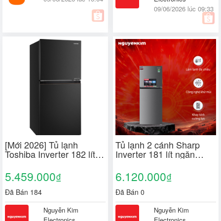
09/06/2026 lúc 09:33
[Mới 2026] Tủ lạnh
Tủ lạnh 2 cánh Sharp
Toshiba Inverter 182 lít
Inverter 181 lít ngăn
GR-RT236WE-PMV(68)
đông trên SJ-X198V-SL
5.459.000
6.120.000
₫
₫
Đã Bán 184
Đã Bán 0
Nguyễn Kim
Nguyễn Kim
Electronics
Electronics