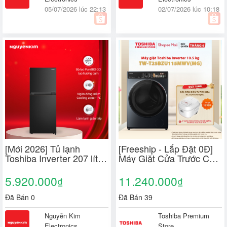
05/07/2026 lúc 22:13
02/07/2026 lúc 10:18
[Mới 2026] Tủ lạnh
[Freeship - Lắp Đặt 0Đ]
Toshiba Inverter 207 lít
Máy Giặt Cửa Trước Cao
GR-RT268WE-PMV(68)
Cấp Toshiba Inverter
10.5 Kg TW-
5.920.000
11.240.000
₫
₫
T25BZU115MWV(MG) -
Tự Phân Bổ Nước Giặt
Đã Bán 0
Đã Bán 39
Nguyễn Kim
Toshiba Premium
Electronics
Store