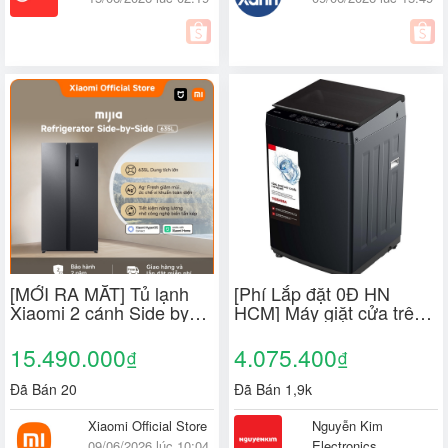
[MỚI RA MẮT] Tủ lạnh
[Phí Lắp đặt 0Đ HN
Xiaomi 2 cánh Side by
HCM] Máy giặt cửa trên
Side Xiaomi Mijia
Toshiba 8 kg AW-
Refrigerator 635L | Dung
M905BV(MK)
15.490.000
4.075.400
₫
₫
tích lớn | Bảo hành 2
năm
Đã Bán 20
Đã Bán 1,9k
Xiaomi Official Store
Nguyễn Kim
09/06/2026 lúc 10:04
Electronics