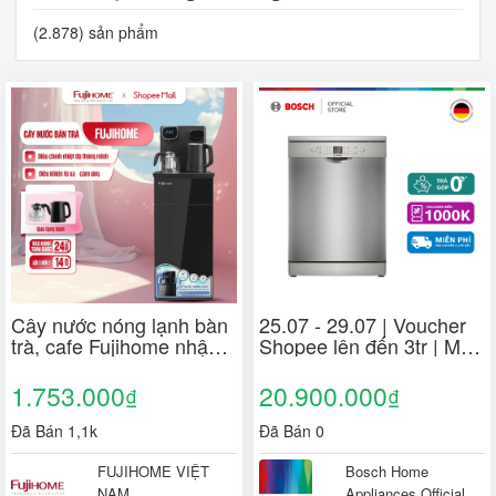
(2.878) sản phẩm
Cây nước nóng lạnh bàn
25.07 - 29.07 | Voucher
trà, cafe Fujihome nhập
Shopee lên đến 3tr | Máy
khẩu, máy nước nóng
Rửa Chén Độc Lập 12
lạnh bình âm điều khiển
Bộ Bosch SMS26AI00Q -
1.753.000
20.900.000
₫
₫
từ xa cài đặt nhiệt độ sôi
Series 2 (60cm)
Đã Bán 1,1k
Đã Bán 0
FUJIHOME VIỆT
Bosch Home
NAM
Appliances Official