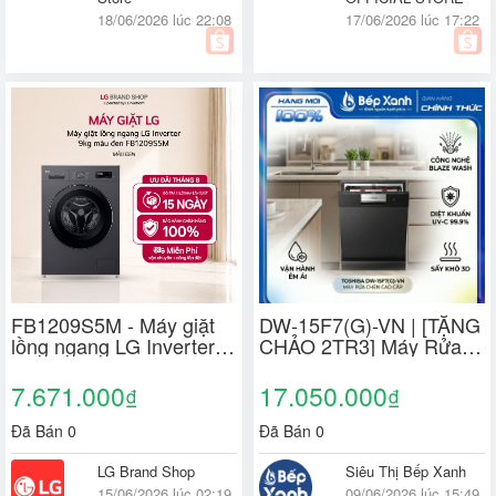
18/06/2026 lúc 22:08
17/06/2026 lúc 17:22
FB1209S5M - Máy giặt
DW-15F7(G)-VN | [TẶNG
lồng ngang LG Inverter
CHẢO 2TR3] Máy Rửa
9kg màu đen
Chén Toshiba DW-
FB1209S5M
15F7(G)-VN NEW 2026
7.671.000
17.050.000
₫
₫
+ Rửa Sấy Khô Tuyệt
Hảo - Bảo Hành 36T
Đã Bán 0
Đã Bán 0
LG Brand Shop
Siêu Thị Bếp Xanh
15/06/2026 lúc 02:19
09/06/2026 lúc 15:49