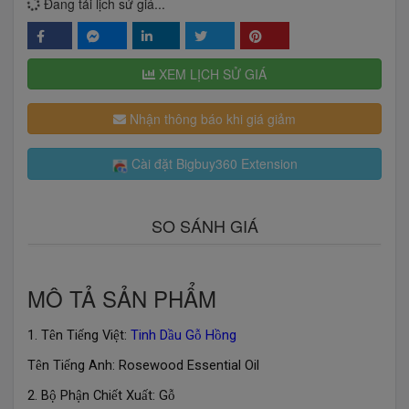
Đang tải lịch sử giá...
XEM LỊCH SỬ GIÁ
Nhận thông báo khi giá giảm
Cài đặt Bigbuy360 Extension
SO SÁNH GIÁ
MÔ TẢ SẢN PHẨM
1. T
n Ti
ng Vi
t:
Tinh D
u G
H
ng
ê
ế
ệ
ầ
ỗ
ồ
T
n Ti
ng Anh: Rosewood Essential Oil
ê
ế
2. B
Ph
n Chi
t Xu
t: G
ộ
ậ
ế
ấ
ỗ