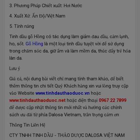
3. Ph
ng Ph
p Chi
t xu
t: H
i N
c
ươ
á
ế
ấ
ơ
ướ
4. Xu
t X
:
n
/Vi
t Nam
ấ
ứ
Ấ
Độ
ệ
5. T
nh n
ng
í
ă
Tinh d
u g
H
ng có tác dụng làm giảm
au
u, c
m l
nh,
ầ
ỗ
ồ
đ
đầ
ả
ạ
ho, s
t.
G
H
ng
là m
t lo
i tinh d
u tuy
t v
i
s
d
ng
ố
ỗ
ồ
ộ
ạ
ầ
ệ
ờ
để
ử
ụ
trong ch
m s
c da, gi
m và làm m
m da, th
c
y tr
h
a
ă
ó
ữ
ẩ
ề
ú
đẩ
ẻ
ó
làn da.
L
u
ư
ý
Gi
c
, n
i dung b
i vi
t ch
mang t
nh tham kh
o,
bi
t
á
ả
ộ
à
ế
ỉ
í
ả
để
ế
th
m th
ng tin chi ti
t Qu
Kh
ch h
ng xin vui l
ng truy c
p
ê
ô
ế
ý
á
à
ò
ậ
v
o Website
www.tinhdauthaoduoc.vn
ho
c
à
ặ
www.tinhdauthaoduoc.net
ho
c
i
n tho
i
0967 22 7899
ặ
đ
ệ
ạ
c c
p nh
t th
ng tin m
i nh
t v
h
ng c
c ch
nh
để
đượ
ậ
ậ
ô
ớ
ấ
à
ưở
á
í
s
ch
u
i t
ph
a Dalosa Vietnam, tr
n tr
ng c
m
n
á
ư
đã
ừ
í
â
ọ
á
ơ
Th
ng Tin Li
n H
ô
ê
ệ
CTY TNHH TINH D
U - TH
O D
C DALOSA VI
T NAM
Ầ
Ả
ƯỢ
Ệ