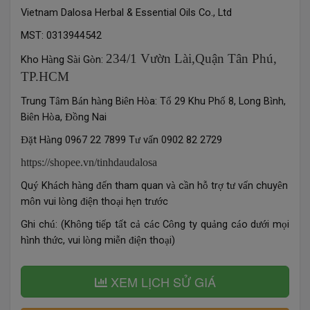
Vietnam Dalosa Herbal & Essential Oils Co., Ltd
MST: 0313944542
234/1 Vườn Lài,Quận Tân Phú,
Kho H
ng S
i G
n:
à
à
ò
TP.HCM
Trung T
m B
n h
ng Bi
n H
a: T
29 Khu Ph
8, Long B
nh,
â
á
à
ê
ò
ổ
ố
ì
Bi
n H
a,
ng Nai
ê
ò
Đồ
t H
ng 0967 22 7899 T
v
n 0902 82 2729
Đặ
à
ư
ấ
https://shopee.vn/tinhdaudalosa
Qu
Kh
ch h
ng
n tham quan v
c
n h
tr
t
v
n chuy
n
ý
á
à
đế
à
ầ
ỗ
ợ
ư
ấ
ê
m
n vui l
ng
i
n tho
i h
n tr
c
ô
ò
đ
ệ
ạ
ẹ
ướ
Ghi ch
: (Kh
ng ti
p t
t c
c
c C
ng ty qu
ng c
o d
i m
i
ú
ô
ế
ấ
ả
á
ô
ả
á
ướ
ọ
h
nh th
c, vui l
ng mi
n
i
n tho
i)
ì
ứ
ò
ễ
đ
ệ
ạ
XEM LỊCH SỬ GIÁ