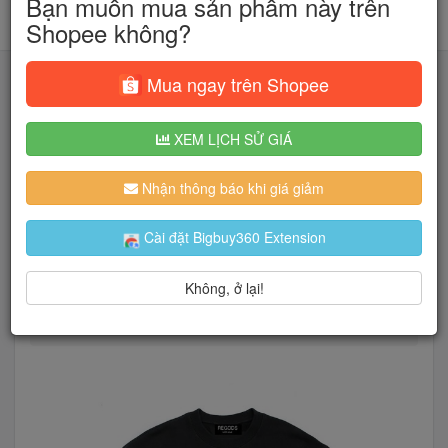
Bạn muốn mua sản phẩm này trên
Shopee không?
Mua ngay trên Shopee
XEM LỊCH SỬ GIÁ
Tìm kiếm
Nhận thông báo khi giá giảm
Người dùng đang quan tâm đến 🔥...
Cài đặt Bigbuy360 Extension
Không, ở lại!
Trang chủ
Thời Trang Nữ
Trang Phục Đông
Swe School 🎒🎒