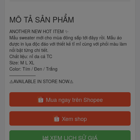
MÔ TẢ SẢN PHẨM
ANOTHER NEW HOT ITEM ✨
Mẫu sweater mới cho mùa đông sắp tới đâyy rồi. Mẫu áo
được in lụa độc đáo với thiết kế tỉ mỉ cùng với phối màu làm
nổi bật từng chi tiết.
Chất liệu: nỉ da cá TC
Size: M L XL
Color: Tím / Đen / Trắng
——————
⚠️AVAILABLE IN STORE NOW⚠️
Mua ngay trên Shopee
Xem shop
XEM LỊCH SỬ GIÁ