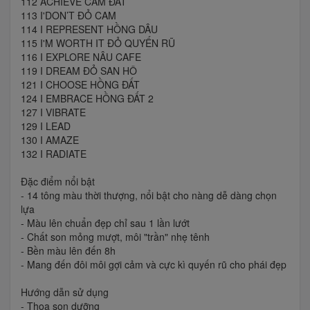
112 ACHIEVE CAM ĐẤT
113 I'DON’T ĐỎ CAM
114 I REPRESENT HỒNG DÂU
115 I'M WORTH IT ĐỎ QUYẾN RŨ
116 I EXPLORE NÂU CAFE
119 I DREAM ĐỎ SAN HÔ
121 I CHOOSE HỒNG ĐẤT
124 I EMBRACE HỒNG ĐẤT 2
127 I VIBRATE
129 I LEAD
130 I AMAZE
132 I RADIATE
Đặc điểm nổi bật
- 14 tông màu thời thượng, nổi bật cho nàng dễ dàng chọn
lựa
- Màu lên chuẩn đẹp chỉ sau 1 lần lướt
- Chất son mỏng mượt, môi "trần" nhẹ tênh
- Bền màu lên đến 8h
- Mang đến đôi môi gợi cảm và cực kì quyến rũ cho phái đẹp
Hướng dẫn sử dụng
- Thoa son dưỡng