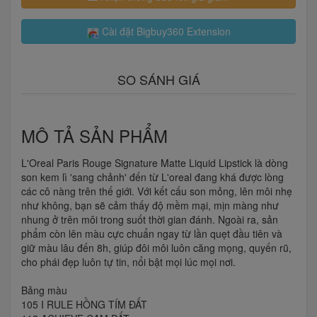
Cài đặt Bigbuy360 Extension
SO SÁNH GIÁ
MÔ TẢ SẢN PHẨM
L'Oreal Paris Rouge Signature Matte Liquid Lipstick là dòng
son kem lì 'sang chảnh' đến từ L'oreal đang khá được lòng
các cô nàng trên thế giới. Với kết cấu son mỏng, lên môi nhẹ
như không, bạn sẽ cảm thấy độ mềm mại, mịn màng như
nhung ở trên môi trong suốt thời gian đánh. Ngoài ra, sản
phẩm còn lên màu cực chuẩn ngay từ lần quẹt đầu tiên và
giữ màu lâu đến 8h, giúp đôi môi luôn căng mọng, quyến rũ,
cho phái đẹp luôn tự tin, nổi bật mọi lúc mọi nơi.
Bảng màu
105 I RULE HỒNG TÍM ĐẤT