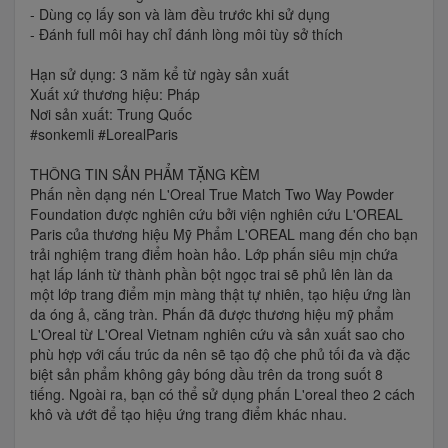
- Dùng cọ lấy son và làm đều trước khi sử dụng
- Đánh full môi hay chỉ đánh lòng môi tùy sở thích
Hạn sử dụng: 3 năm kể từ ngày sản xuất
Xuất xứ thương hiệu: Pháp
Nơi sản xuất: Trung Quốc
#sonkemli #LorealParis
THÔNG TIN SẢN PHẨM TẶNG KÈM
Phấn nền dạng nén L'Oreal True Match Two Way Powder
Foundation được nghiên cứu bởi viện nghiên cứu L'OREAL
Paris của thương hiệu Mỹ Phẩm L'OREAL mang đến cho bạn
trải nghiệm trang điểm hoàn hảo. Lớp phấn siêu mịn chứa
hạt lấp lánh từ thành phần bột ngọc trai sẽ phủ lên làn da
một lớp trang điểm mịn màng thật tự nhiên, tạo hiệu ứng làn
da óng ả, căng tràn. Phấn đã được thương hiệu mỹ phẩm
L'Oreal từ L'Oreal Vietnam nghiên cứu và sản xuất sao cho
phù hợp với cấu trúc da nên sẽ tạo độ che phủ tối đa và đặc
biệt sản phẩm không gây bóng dầu trên da trong suốt 8
tiếng. Ngoài ra, bạn có thể sử dụng phấn L'oreal theo 2 cách
khô và ướt để tạo hiệu ứng trang điểm khác nhau.