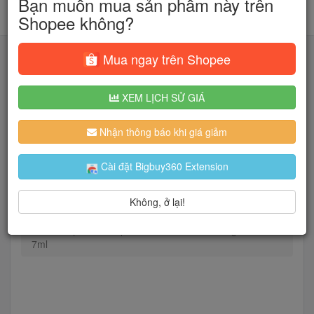
Bạn muốn mua sản phẩm này trên
Shopee không?
Mua ngay trên Shopee
XEM LỊCH SỬ GIÁ
Tìm kiếm
Nhận thông báo khi giá giảm
Người dùng đang quan tâm đến 🔥...
Cài đặt Bigbuy360 Extension
Không, ở lại!
Trang chủ
Sắc Đẹp
Son & Chăm sóc môi
Son mịn lì cao cấp L'Oréal Paris Chiffon Signature
7ml