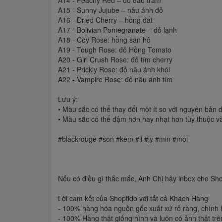
A14 - Peachy Red – đỏ đào trầm
A15 - Sunny Jujube – nâu ánh đỏ
A16 - Dried Cherry – hồng đất
A17 - Bolivian Pomegranate – đỏ lạnh
A18 - Coy Rose: hồng san hô
A19 - Tough Rose: đỏ Hồng Tomato
A20 - Girl Crush Rose: đỏ tím cherry
A21 - Prickly Rose: đỏ nâu ánh khói
A22 - Vampire Rose: đỏ nâu ánh tím
Lưu ý:
• Màu sắc có thể thay đổi một ít so với nguyên bản do
• Màu sắc có thể đậm hơn hay nhạt hơn tùy thuộc và
#blackrouge #son #kem #li #ly #min #moi
Nếu có điều gì thắc mắc, Anh Chị hảy inbox cho Sh
Lời cam kết của Shoptido với tất cả Khách Hàng
- 100% hàng hóa nguồn gốc xuất xứ rỏ ràng, chính 
- 100% Hàng thật giống hình và luôn có ảnh thật trê