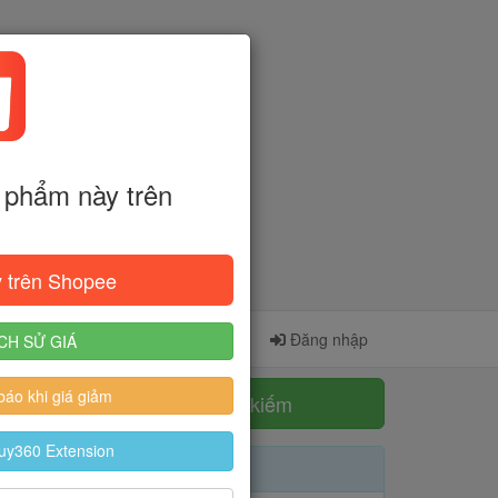
phẩm này trên
 trên Shopee
Cài đặt Extension
Đăng ký
Đăng nhập
CH SỬ GIÁ
áo khi giá giảm
Tìm kiếm
uy360 Extension