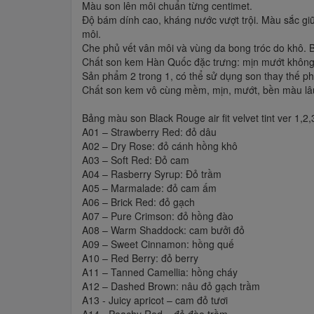
Màu son lên môi chuẩn từng centimet.
Độ bám dính cao, kháng nước vượt trội. Màu sắc giữ
môi.
Che phủ vết vân môi và vùng da bong tróc do khô. 
Chất son kem Hàn Quốc đặc trưng: mịn mướt không
Sản phẩm 2 trong 1, có thể sử dụng son thay thế p
Chất son kem vô cùng mềm, mịn, mướt, bền màu lâu
Bảng màu son Black Rouge air fit velvet tint ver 1,2,
A01 – Strawberry Red: đỏ dâu
A02 – Dry Rose: đỏ cánh hồng khô
A03 – Soft Red: Đỏ cam
A04 – Rasberry Syrup: Đỏ trầm
A05 – Marmalade: đỏ cam ấm
A06 – Brick Red: đỏ gạch
A07 – Pure Crimson: đỏ hồng đào
A08 – Warm Shaddock: cam bưởi đỏ
A09 – Sweet Cinnamon: hồng quế
A10 – Red Berry: đỏ berry
A11 – Tanned Camellia: hồng cháy
A12 – Dashed Brown: nâu đỏ gạch trầm
A13 - Juicy apricot – cam đỏ tươi