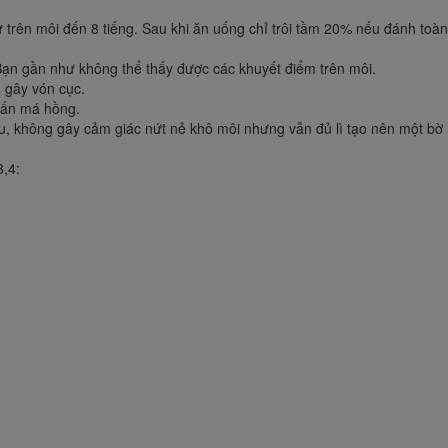
 trên môi đến 8 tiếng. Sau khi ăn uống chỉ trôi tầm 20% nếu đánh toà
Bạn gần như không thể thấy được các khuyết điểm trên môi.
 gây vón cục.
hấn má hồng.
, không gây cảm giác nứt nẻ khô môi nhưng vẫn đủ lì tạo nên một bờ
3,4: