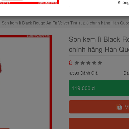
Không,
Son kem lì Black Rouge Air Fit Velvet Tint 1, 2,3 chính hãng Hàn Quố
Son kem lì Black Rou
chính hãng Hàn Qu
0
4.593 Đánh Giá
Đã
119.000 đ
Mu