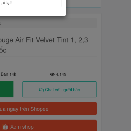
 ở lại!
c
ge Air Fit Velvet Tint 1, 2,3
ốc
 Bán 14k
4.149
Chat với người bán
a ngay trên Shopee
Xem shop