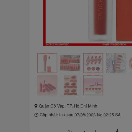
Quận Gò Vấp, TP. Hồ Chí Minh
Cập nhật: thứ sáu 07/08/2026 lúc 02:25 SA