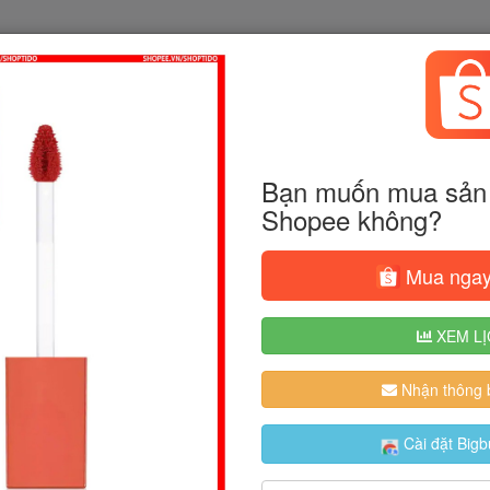
Bạn muốn mua sản 
Shopee không?
Mua ngay
XEM LỊ
Nhận thông b
Cài đặt Bigb