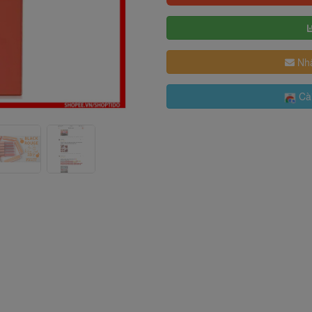
Nhậ
Cài