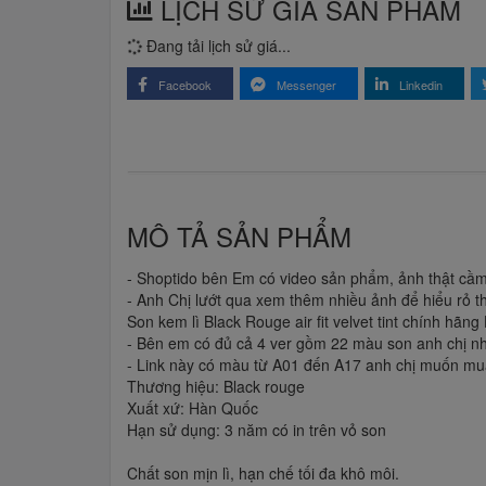
LỊCH SỬ GIÁ SẢN PHẨM
Đang tải lịch sử giá...
Facebook
Messenger
Linkedin
MÔ TẢ SẢN PHẨM
- Shoptido bên Em có video sản phẩm, ảnh thật cầm
- Anh Chị lướt qua xem thêm nhiều ảnh để hiểu rỏ 
Son kem lì Black Rouge air fit velvet tint chính hãn
- Bên em có đủ cả 4 ver gồm 22 màu son anh chị nh
- Link này có màu từ A01 đến A17 anh chị muốn mu
Thương hiệu: Black rouge
Xuất xứ: Hàn Quốc
Hạn sử dụng: 3 năm có in trên vỏ son
Chất son mịn lì, hạn chế tối đa khô môi.