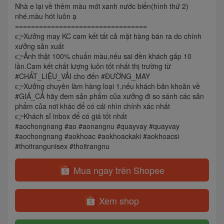
Nhà e lại về thêm màu mới xanh nước biển(hình thứ 2)
nhé.màu hót luôn ạ
=================================
👉Xưởng may KC cam kết tất cả mặt hàng bán ra do chính
xưởng sản xuất
👉Ảnh thật 100% chuẩn màu,nếu sai đền khách gấp 10
lần.Cam kết chất lượng luôn tốt nhất thị trường từ
#CHẤT_LIỆU_VẢI cho đến #ĐƯỜNG_MAY
👉Xưởng chuyên làm hàng loại 1,nếu khách băn khoăn về
#GIÁ_CẢ hãy đem sản phẩm của xưởng đi so sánh các sản
phẩm của nơi khác để có cái nhìn chính xác nhất
👉Khách sỉ inbox để có giá tốt nhất
#aochongnang #ao #aonangnu #quayvay #quayvay
#aochongnang #aokhoac #aokhoackaki #aokhoacsi
#thoitrangunisex #thoitrangnu
Mua ngay trên Shopee
Xem shop