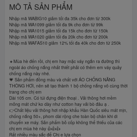
MÔ TẢ SẢN PHẨM
Nhập mã WABIG10 giảm tối đa 35k cho đơn từ 300k
Nhập mã WA1099 giảm tối đa 9k cho đơn từ 99k
Nhập mã WA1015 giảm tối đa 15k cho đơn từ 150k
Nhập mã WA1020 giảm tối đa 20k cho đơn từ 200k
Nhập mã WAFAS10 giảm 12% tối đa 40k cho đơn từ 250k
🔸Mùa hè đến rồi, chị em hay mặc váy ngắn ra đường thì
ngoài áo chống nắng nhất thiết phải có thêm em váy quây
chống nắng này nhé.
💗 Sản phẩm đồng màu và chất với ÁO CHỐNG NĂNG
THÔNG HƠI, nên sẽ tạo thành 1 bộ chống nắng vô cùng thời
trang cho chị em
Dài 105 cm. Có túi đựng điện thoại . Vải thông hơi mềm
mỏng mát chứ ko dày như cotton hay vải bò đâu ạ .
👉Chất liệu vải thông hơi nhập khẩu Hàn Quốc siêu mát mịn,
chống nắng 50+, phom dài rộng che toàn bộ chân khi di
chuyển xe máy. Sản phẩm bỏ cốp không thể thiếu của các
chị em mùa hè này 👍👍👍
Rất nhiều màu sắc để Chị e lựa chọn