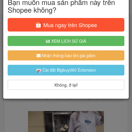
Bạn muốn mua sản phẩm này trên
Shopee không?
Mua ngay trên Shopee
XEM LỊCH SỬ GIÁ
Tìm kiếm
Nhận thông báo khi giá giảm
Người dùng đang quan tâm đến 🔥...
Cài đặt Bigbuy360 Extension
Không, ở lại!
Trang chủ
Thời Trang Nữ
Chân váy
Quây váy chống nắng thông hơi (hàng dày đẹp)