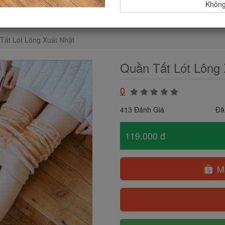
Không,
Tất Lót Lông Xuất Nhật
Quần Tất Lót Lông 
0
413 Đánh Giá
Đã
119.000 đ
Mu