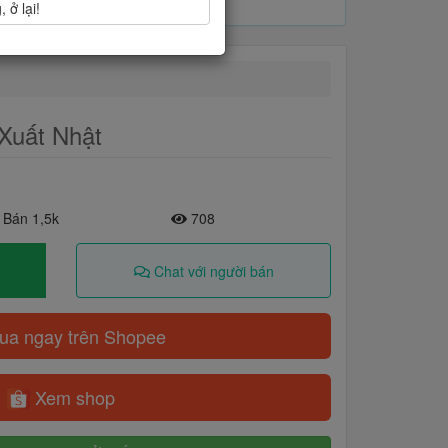
 ở lại!
Xuất Nhật
 Bán 1,5k
708
Chat với người bán
a ngay trên Shopee
Xem shop