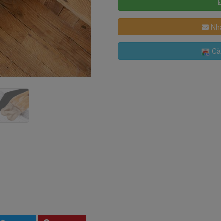
Nhậ
Cài