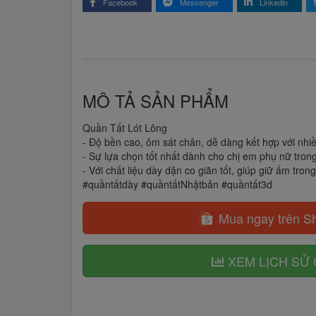
Facebook
Messenger
Linkedin
MÔ TẢ SẢN PHẨM
Quần Tất Lót Lông
- Độ bền cao, ôm sát chân, dễ dàng kết hợp với nhi
- Sự lựa chọn tốt nhất dành cho chị em phụ nữ tron
- Với chất liệu dày dặn co giãn tốt, giúp giữ ấm tro
#quầntấtdày #quầntấtNhậtbản #quầntất3d
Mua ngay trên S
XEM LỊCH SỬ 