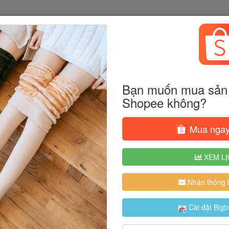
Bạn muốn mua sản 
Shopee không?
Mua ngay
XEM LỊ
Nhận thông b
Cài đặt Bigb