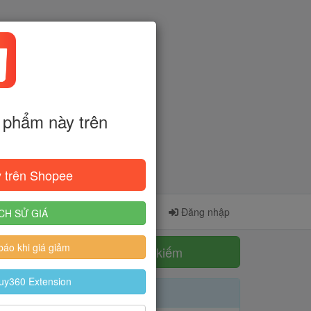
phẩm này trên
 trên Shopee
Cài đặt Extension
Đăng ký
Đăng nhập
CH SỬ GIÁ
áo khi giá giảm
Tìm kiếm
uy360 Extension