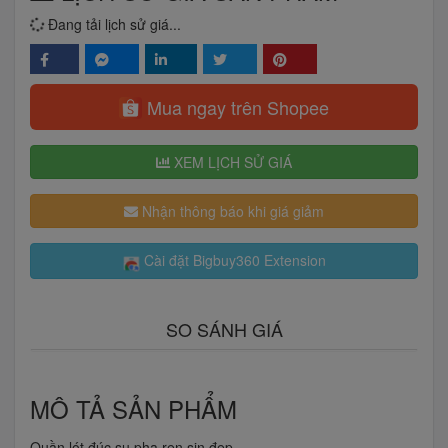
Đang tải lịch sử giá...
Mua ngay trên Shopee
XEM LỊCH SỬ GIÁ
Nhận thông báo khi giá giảm
Cài đặt Bigbuy360 Extension
SO SÁNH GIÁ
MÔ TẢ SẢN PHẨM
Quần lót đúc su pha ren sịn đẹp