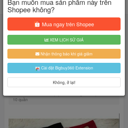
Bạn muốn mua sản phẩm này trên
Shopee không?
Mua ngay trên Shopee
XEM LỊCH SỬ GIÁ
Tìm kiếm
Nhận thông báo khi giá giảm
Người dùng đang quan tâm đến 🔥...
Cài đặt Bigbuy360 Extension
Không, ở lại!
Trang chủ
Thời Trang Nữ
Đồ lót
Quần lót
Quần lót su xuất nhật pha ren hàng cao cấp combo
10 quần