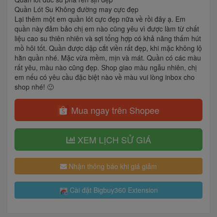
Quần Lót Su Không đường may cực đẹp
Lại thêm một em quần lót cực đẹp nữa về rồi đây ạ. Em
quần này đảm bảo chị em nào cũng yêu vì được làm từ chất
liệu cao su thiên nhiên và sợi tổng hợp có khả năng thấm hút
mồ hôi tốt. Quần được dập cắt viền rất đẹp, khi mặc không lộ
hằn quần nhé. Mặc vừa mềm, mịn và mát. Quần có các màu
rất yêu, màu nào cũng đẹp. Shop giao màu ngẫu nhiên, chị
em nếu có yêu cầu đặc biệt nào về màu vui lòng inbox cho
shop nhé! 🙂
Mua ngay trên Shopee
XEM LỊCH SỬ GIÁ
Nhận thông báo khi giá giảm
Cài đặt Bigbuy360 Extension