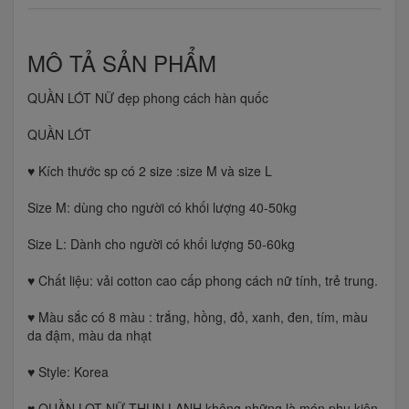
MÔ TẢ SẢN PHẨM
QUẦN LÓT NỮ đẹp phong cách hàn quốc
QUẦN LÓT
♥️ Kích thước sp có 2 size :size M và size L
Size M: dùng cho người có khối lượng 40-50kg
Size L: Dành cho người có khối lượng 50-60kg
♥️ Chất liệu: vải cotton cao cấp phong cách nữ tính, trẻ trung.
♥️ Màu sắc có 8 màu : trắng, hồng, đỏ, xanh, đen, tím, màu
da đậm, màu da nhạt
♥️ Style: Korea
♥️ QUẦN LOT NỮ THUN LẠNH không những là món phụ kiện