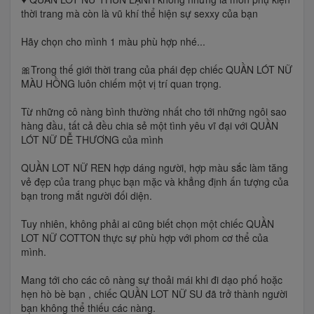
thời trang mà còn là vũ khí thể hiện sự sexxy của bạn
Hãy chọn cho mình 1 màu phù hợp nhé...
🎀Trong thế giới thời trang của phái đẹp chiếc QUẦN LÓT NỮ
MÀU HỒNG luôn chiếm một vị trí quan trọng.
Từ những cô nàng bình thường nhất cho tới những ngôi sao
hàng đầu, tất cả đều chia sẻ một tình yêu vĩ đại với QUẦN
LÓT NỮ DỄ THƯƠNG của mình
QUẦN LOT NỮ REN hợp dáng người, hợp màu sắc làm tăng
vẻ đẹp của trang phục bạn mặc và khẳng định ấn tượng của
bạn trong mắt người đối diện.
Tuy nhiên, không phải ai cũng biết chọn một chiếc QUẦN
LOT NỮ COTTON thực sự phù hợp với phom cơ thể của
mình.
Mang tới cho các cô nàng sự thoải mái khi đi dạo phố hoặc
hẹn hò bè bạn , chiếc QUẦN LOT NỮ SU đã trở thành người
bạn không thể thiếu các nàng.