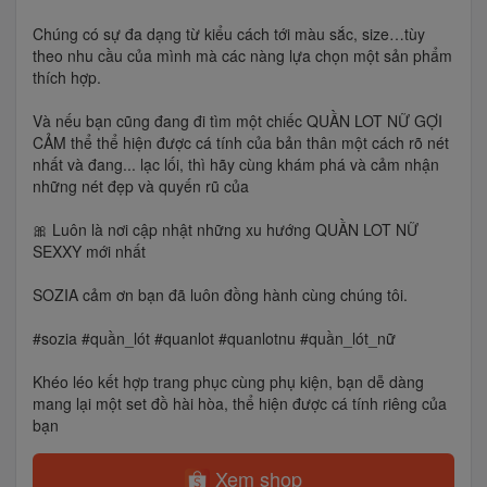
Chúng có sự đa dạng từ kiểu cách tới màu sắc, size…tùy
theo nhu cầu của mình mà các nàng lựa chọn một sản phẩm
thích hợp.
Và nếu bạn cũng đang đi tìm một chiếc QUẦN LOT NỮ GỢI
CẢM thể thể hiện được cá tính của bản thân một cách rõ nét
nhất và đang... lạc lối, thì hãy cùng khám phá và cảm nhận
những nét đẹp và quyến rũ của
🎀 Luôn là nơi cập nhật những xu hướng QUẦN LOT NỮ
SEXXY mới nhất
SOZIA cảm ơn bạn đã luôn đồng hành cùng chúng tôi.
#sozia #quần_lót #quanlot #quanlotnu #quần_lót_nữ
Khéo léo kết hợp trang phục cùng phụ kiện, bạn dễ dàng
mang lại một set đồ hài hòa, thể hiện được cá tính riêng của
bạn
Xem shop