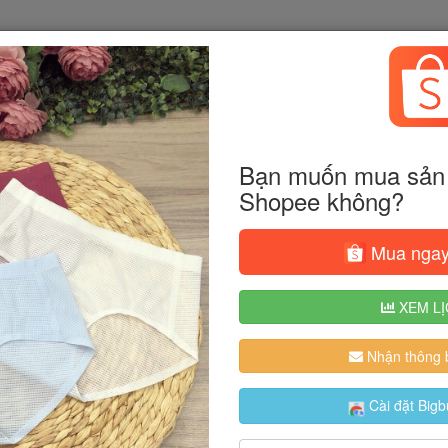
Bạn muốn mua sản 
Shopee không?
Mua ngay
XEM LỊ
Nhận thông b
Cài đặt Bigb