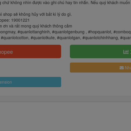
 chứ không nhìn được vào ghi chú hay tin nhắn. Nếu quý khách muốn b
shop sẽ không hủy với bất kì lý do gì.
Shopee: 19001221
 cảm ơn và rất mong quý khách thông cảm
ongmay, #quanlottanghinh, #quanlotgenbung , #hopquanlot, #comboqu
quanlotcotton, #quanlotkute, #quanlotgan, #quanlotchinhhang, #qua
hopee
Nhậ
ension