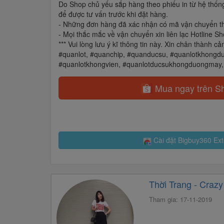
Do Shop chủ yếu sắp hàng theo phiếu in từ hệ thống
để được tư vấn trước khi đặt hàng.
- Những đơn hàng đã xác nhận có mã vận chuyển thì 
- Mọi thắc mắc về vận chuyển xin liên lạc Hotline 
*** Vui lòng lưu ý kĩ thông tin này. Xin chân thành
#quanlot, #quanchip, #quanducsu, #quanlotkhongdu
#quanlotkhongvien, #quanlotducsukhongduongmay, #
Mua ngay trên S
Cài đặt Bigbuy360 Ext
Thời Trang - Crazy
Tham gia: 17-11-2019