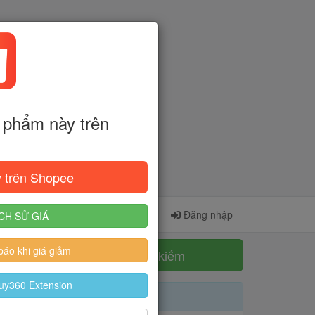
phẩm này trên
 trên Shopee
Cài đặt Extension
Đăng ký
Đăng nhập
CH SỬ GIÁ
áo khi giá giảm
Tìm kiếm
uy360 Extension