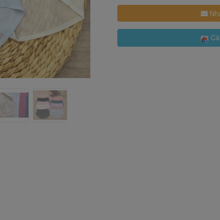
Nhậ
Cài