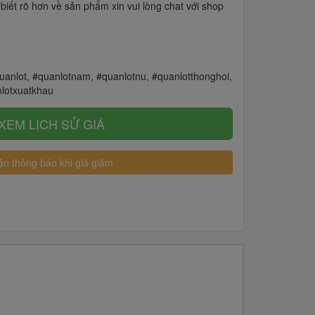
iết rõ hơn về sản phẩm xin vui lòng chat với shop
anlot, #quanlotnam, #quanlotnu, #quanlotthonghoi,
nlotxuatkhau
XEM LỊCH SỬ GIÁ
n thông báo khi giá giảm