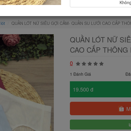
Không,
lót
QUẦN LÓT NỮ SIÊU GỢI CẢM- QUẦN SU LƯỚI CAO CẤP TH
QUẦN LÓT NỮ SIÊ
CAO CẤP THÔNG 
0
1 Đánh Giá
Đã
19.500 đ
Mu