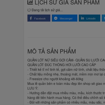
LỊCH SỬ GIÁ SẢN PHẨM
Đang tải lịch sử giá...
Facebook
Messenger
Linkedin
MÔ TẢ SẢN PHẨM
QUẦN LÓT NỮ SIÊU GỢI CẢM- QUẦN SU LƯỚI CA
QUẦN LÓT ĐÚC THÔNG HƠI LƯỚI CAO CẤP
- Thiết kế tỉ mỉ tinh tế, gợi cảm nữ tính, chất liệu 
- Chất liệu mỏng nhẹ, thoáng mát, mềm mịn mơ lại 
- Freesize cho người khoảng 48-60kg
Mua lẻ quần bên e toàn màu đẹp lên shop sẽ giao 
LƯU Ý:
- Hướng dẫn đặt mua nhiều màu, mẫu, kích thước tr
hàng để tiến hành mua hàng. Có thể điều chỉnh số
- Đối với những sản phẩm có nhiều mẫu, màu sắc, n