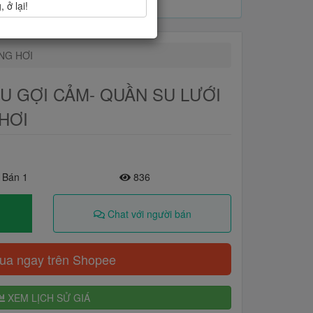
 ở lại!
ÔNG HƠI
U GỢI CẢM- QUẦN SU LƯỚI
HƠI
 Bán 1
836
Chat với người bán
a ngay trên Shopee
XEM LỊCH SỬ GIÁ