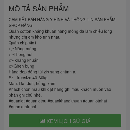
MÔ TẢ SẢN PHẨM
CAM KẾT BÁN HÀNG Y HÌNH VÀ THÔNG TIN SẢN PHẨM
SHOP ĐĂNG
Quần cotton kháng khuẩn nâng mông đã làm chiều lòng
những chị em khó tính nhất.
Quần chip 4in1
👉 Nâng mông
👉Thông hơi
👉 kháng khuẩn
👉Ghen bụng
Hàng đẹp đóng túi zip sang chảnh ạ.
Sz : freesize 40-60kg
Màu: Da, đen, hồng, xám
Khách chọn màu khi đặt hàng ghi màu khách muốn vào
phần ghi chú nhé.
#quanlot #quanlotnu #quankhangkhuan #quanlotnhat
#quanxuatnhat
XEM LỊCH SỬ GIÁ