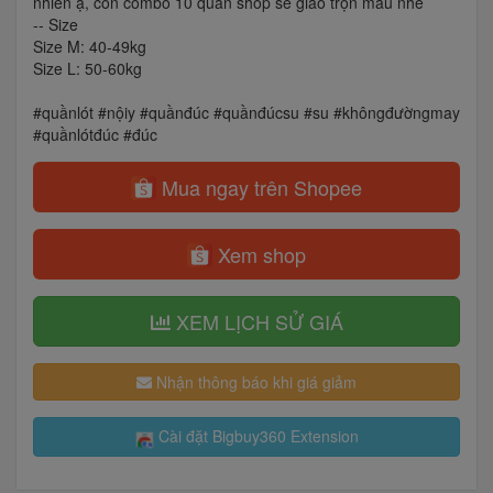
nhiên ạ, còn combo 10 quần shop sẽ giao trộn màu nhé
-- Size
Size M: 40-49kg
Size L: 50-60kg
#quầnlót #nộiy #quầnđúc #quầnđúcsu #su #khôngđườngmay
#quầnlótđúc #đúc
Mua ngay trên Shopee
Xem shop
XEM LỊCH SỬ GIÁ
Nhận thông báo khi giá giảm
Cài đặt Bigbuy360 Extension