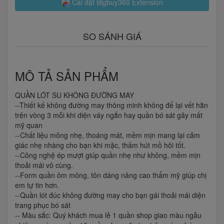
Cài đặt Bigbuy360 Extension
SO SÁNH GIÁ
MÔ TẢ SẢN PHẨM
QUẦN LÓT SU KHÔNG ĐƯỜNG MAY
--Thiết kế không đường may thông minh không để lại vết hằn
trên vòng 3 mỗi khi diện váy ngắn hay quần bó sát gây mất
mỹ quan
--Chất liệu mỏng nhẹ, thoáng mát, mềm mịn mang lại cảm
giác nhẹ nhàng cho bạn khi mặc, thấm hút mồ hôi tốt.
--Công nghệ ép mượt giúp quần nhẹ như không, mềm mịn
thoải mái vô cùng.
--Form quần ôm mông, tôn dáng nâng cao thẩm mỹ giúp chị
em tự tin hơn.
--Quần lót đúc không đường may cho bạn gái thoải mái diện
trang phục bó sát
-- Màu sắc: Quý khách mua lẻ 1 quần shop giao màu ngẫu