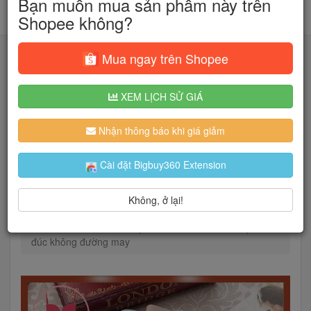
Bạn muốn mua sản phẩm này trên
Shopee không?
Mua ngay trên Shopee
XEM LỊCH SỬ GIÁ
Tìm kiếm
Nhận thông báo khi giá giảm
Người dùng đang quan tâm đến 🔥...
Cài đặt Bigbuy360 Extension
Không, ở lại!
Trang chủ
Thời Trang Nữ
Đồ lót
Quần lót
Quần lót nữ🤩Freeship 99k👙Quần con chất liệu su
đúc không đường may