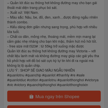
– Quần lót đúc su thông hơi không đường may cho bạn gái
thoải mái diện trang phục bó sát.
– Xuất xứ: Việt Nam.
– Màu sắc: Nâu, be, đỏ, đen, xanh…được đóng ngẫu nhiên
thành combo.
– Kiểu dáng đơn giản nhưng sang trọng, phù hợp với nhiều
lứa tuổi.
– Chất co dãn, mỏng nhẹ, thoáng mát, mềm mịn mang lại
cảm giác nhẹ nhàng cho bạn khi mặc, thấm hút mồ hôi tốt.
- free size mã1523# : từ 55kg trở xuống mặc được
Quần lót đúc su thông hơi không đường may Victoria – với
chất liệu lanh mát và không đường may giúp các gái yêu tha
hồ phối hợp với đồ bó sát cực kỳ tự tin khi đi ra ngoài mà
không bị lộ quần chip.
LƯU Ý : SHOP SẼ GIAO MÀU NGẪU NHIÊN
#quanlotnu #quanchip #quanlot #thanhly #re #sale
#quanlotduc #cotton #quanlotnu #quanlotthonghoi #victorya
#vic #victory #quanchipthonghoi #quanlotthonghoixin
Mua ngay trên Shopee