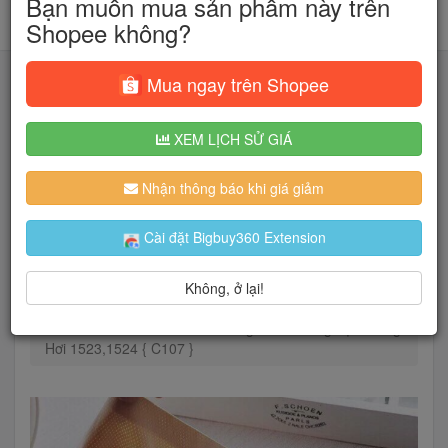
Bạn muốn mua sản phẩm này trên
Shopee không?
Mua ngay trên Shopee
XEM LỊCH SỬ GIÁ
Tìm kiếm
Nhận thông báo khi giá giảm
Người dùng đang quan tâm đến 🔥...
Cài đặt Bigbuy360 Extension
Không, ở lại!
Trang chủ
Thời Trang Nữ
Đồ lót
Quần lót
Sét 5 Quần Lót Đúc Su Không Viền Chống Tụt Thông
Hơi 1523,1524 { C107 }