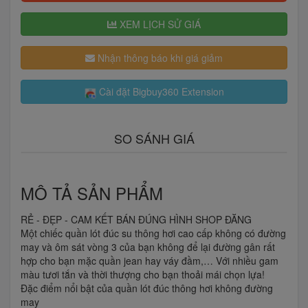
XEM LỊCH SỬ GIÁ
Nhận thông báo khi giá giảm
Cài đặt Bigbuy360 Extension
SO SÁNH GIÁ
MÔ TẢ SẢN PHẨM
RẺ - ĐẸP - CAM KẾT BÁN ĐÚNG HÌNH SHOP ĐĂNG
Một chiếc quần lót đúc su thông hơi cao cấp không có đường
may và ôm sát vòng 3 của bạn không để lại đường gân rất
hợp cho bạn mặc quần jean hay váy đầm,… Với nhiều gam
màu tươi tắn và thời thượng cho bạn thoải mái chọn lựa!
Đặc điểm nổi bật của quần lót đúc thông hơi không đường
may