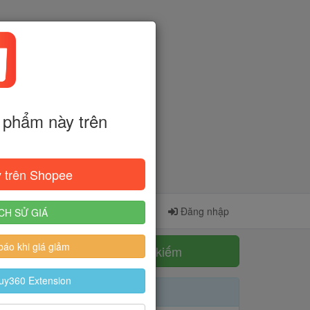
phẩm này trên
 trên Shopee
Cài đặt Extension
Đăng ký
Đăng nhập
CH SỬ GIÁ
áo khi giá giảm
Tìm kiếm
uy360 Extension