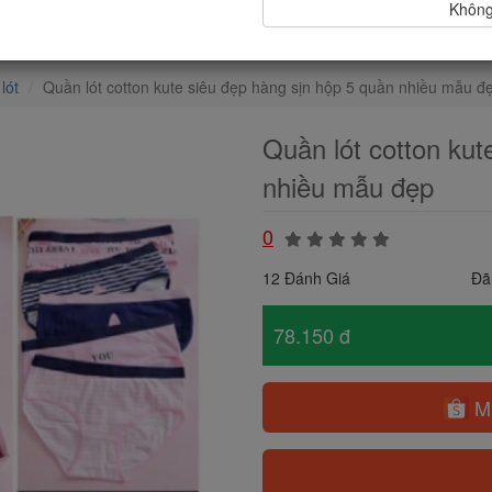
Không,
lót
Quần lót cotton kute siêu đẹp hàng sịn hộp 5 quần nhiều mẫu đ
Quần lót cotton kut
nhiều mẫu đẹp
0
12 Đánh Giá
Đã
78.150 đ
Mu