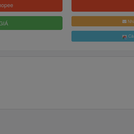
hopee
Nhậ
GIÁ
Cài