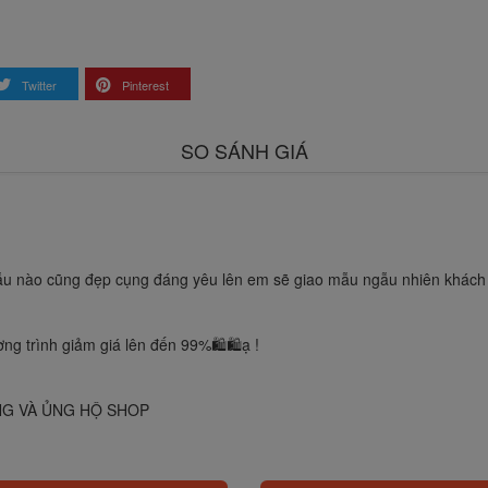
Twitter
Pinterest
SO SÁNH GIÁ
ẫu nào cũng đẹp cụng đáng yêu lên em sẽ giao mẫu ngẫu nhiên khách n
ng trình giảm giá lên đến 99%🛍🛍ạ !
NG VÀ ỦNG HỘ SHOP