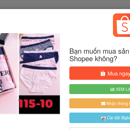
Bạn muốn mua sản 
Shopee không?
Mua ngay
XEM LỊ
Nhận thông b
Cài đặt Bigb