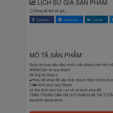
LỊCH SỬ GIÁ SẢN PHẨM
Đang tải lịch sử giá...
Facebook
Messenger
Linkedin
MÔ TẢ SẢN PHẨM
Quần lót kute siêu đẹp nhiều mẫu khách nhé hihi m
🌺🌺🌺Cảm ơn quý khách
đã ủng hộ shop ạ
✔️theo dõi shop để cập nhật nhanh nhất những chươ
💥❤️ Kính chúc Quý Khách
và Gia đình luôn luôn vui vẻ và hạnh phúc.💌
TRÂN TRỌNG CẢM ƠN QUÝ KHÁCH ĐÃ TIN TƯỞ
#quầnlót #quầnlótnữ