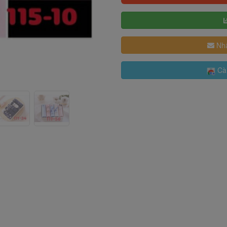
Nhậ
Cài