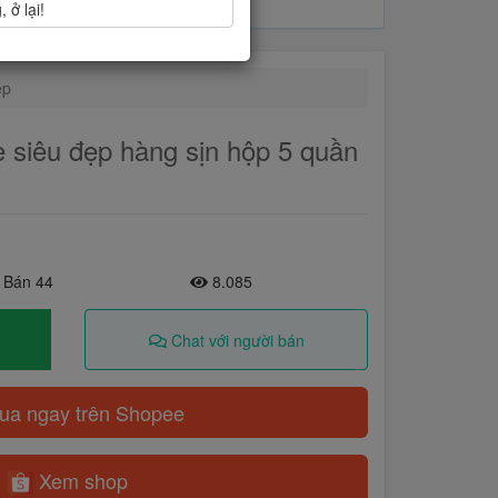
 ở lại!
ẹp
e siêu đẹp hàng sịn hộp 5 quần
 Bán 44
8.085
Chat với người bán
a ngay trên Shopee
Xem shop