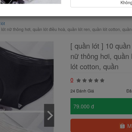
Không,
lót
lót nữ thông hơi, quần lót điều hoà, quần lót ren, quần lót cotton, quần
[ quần lót ] 10 quần
nữ thông hơi, quần 
lót cotton, quần
0
24 Đánh Giá
Đã
79.000 đ
Mu