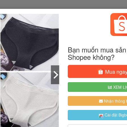
Bạn muốn mua sản 
Shopee không?
Mua ngay
XEM LỊ
Nhận thông b
Cài đặt Bigb