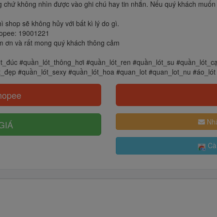
 chứ không nhìn được vào ghi chú hay tin nhắn. Nếu quý khách muốn b
shop sẽ không hủy với bất kì lý do gì.
Shopee: 19001221
 cảm ơn và rất mong quý khách thông cảm
ót_đúc #quần_lót_thông_hơi #quần_lót_ren #quần_lót_su #quần_lót_
t_đẹp #quần_lót_sexy #quần_lót_hoa #quan_lot #quan_lot_nu #áo_lót
hopee
Nhậ
GIÁ
Cài