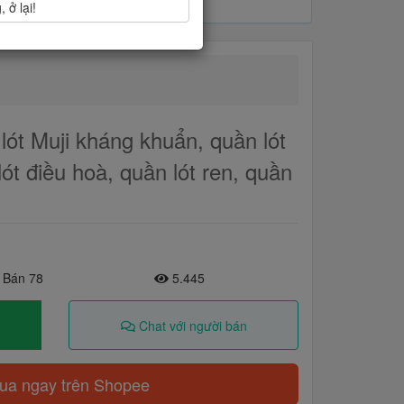
 ở lại!
 lót Muji kháng khuẩn, quần lót
lót điều hoà, quần lót ren, quần
 Bán 78
5.445
Chat với người bán
a ngay trên Shopee