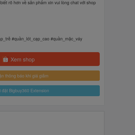
iết rõ hơn về sản phẩm xin vui lòng chat với shop
cạp_trễ #quần_lót_cạp_cao #quần_mặc_váy
Xem shop
n thông báo khi giá giảm
 đặt Bigbuy360 Extension