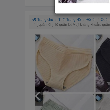
Trang chủ
Thời Trang Nữ
Đồ lót
Quần 
[ quần lót ] 10 quần lót Muji kháng khuẩn, quần 