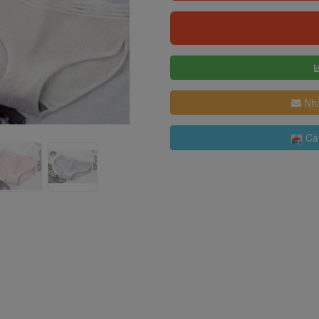
Nhậ
Cài