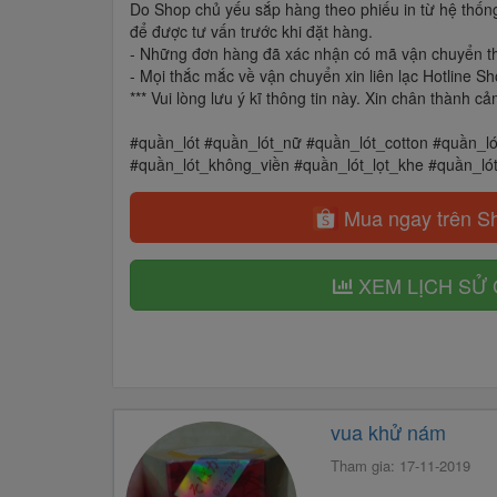
Do Shop chủ yếu sắp hàng theo phiếu in từ hệ thống
để được tư vấn trước khi đặt hàng.
- Những đơn hàng đã xác nhận có mã vận chuyển thì 
- Mọi thắc mắc về vận chuyển xin liên lạc Hotline 
*** Vui lòng lưu ý kĩ thông tin này. Xin chân thành
#quần_lót #quần_lót_nữ #quần_lót_cotton #quần_l
#quần_lót_không_viền #quần_lót_lọt_khe #quần_ló
Mua ngay trên S
XEM LỊCH SỬ 
vua khử nám
Tham gia: 17-11-2019