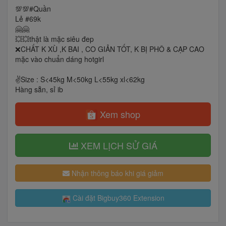
💯💯#Quần
Lẻ #69k
🤗🤗
💥💥thật là mặc siêu đep
❌CHẤT K XÙ ,K BAI , CO GIẢN TỐT, K BỊ PHÔ & CẠP CAO
mặc vào chuẩn dáng hotgirl
✌️Size : S<45kg M<50kg L<55kg xl<62kg
Hàng sẵn, sỉ ib
Xem shop
XEM LỊCH SỬ GIÁ
Nhận thông báo khi giá giảm
Cài đặt Bigbuy360 Extension