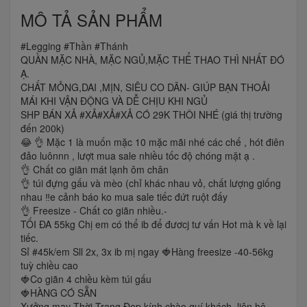
MÔ TẢ SẢN PHẨM
#Legging #Thần #Thánh
QUẦN MẶC NHÀ, MẶC NGỦ,MẶC THỂ THAO THÌ NHẤT ĐÓ
Ạ.
CHẤT MỎNG,DAI ,MỊN, SIÊU CO DÃN- GIÚP BẠN THOẢI
MÁI KHI VẬN ĐỘNG VÀ DỄ CHỊU KHI NGỦ
SHP BÁN XẢ #XẢ#XẢ#XẢ CÓ 29K THÔI NHÉ (giá thị trường
đến 200k)
😂 👌 Mặc 1 là muốn mặc 10 mặc mãi nhé các chế , hót điên
đảo luônnn , lượt mua sale nhiều tốc độ chóng mặt ạ .
👌 Chất co giãn mát lạnh ôm chân
👌 túi đựng gấu và mèo (chỉ khác nhau vỏ, chất lượng giống
nhau ‼️e cảnh báo ko mua sale tiếc đứt ruột đấy
👌 Freesize - Chất co giãn nhiều.-
TỐI ĐA 55kg Chị em có thể ib để đươcj tư vấn Hot mà k về lại
tiếc.
Sỉ #45k/em Sll 2x, 3x ib mị ngay 🍓Hàng freesize -40-56kg
tuỳ chiều cao
🍓Co giãn 4 chiều kèm túi gấu
🍓HÀNG CÓ SẴN
Xưởng may Thời Trang Đẹp kính chào quí khách. liên hệ