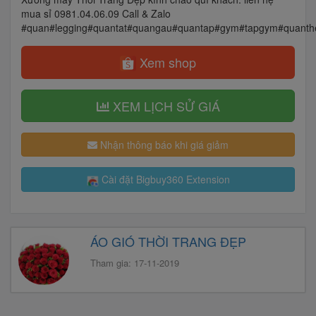
mua sỉ 0981.04.06.09 Call & Zalo
#quan#legging#quantat#quangau#quantap#gym#tapgym#quan
Xem shop
XEM LỊCH SỬ GIÁ
Nhận thông báo khi giá giảm
Cài đặt Bigbuy360 Extension
ÁO GIÓ THỜI TRANG ĐẸP
Tham gia: 17-11-2019